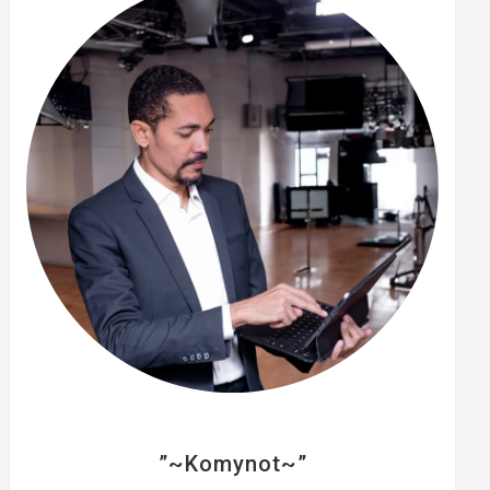
e
r
”~Komynot~”