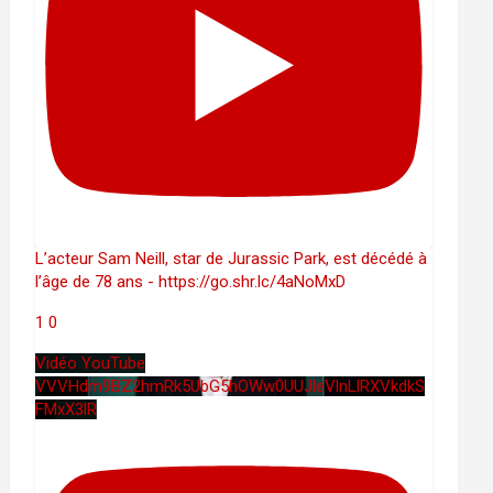
L’acteur Sam Neill, star de Jurassic Park, est décédé à
l’âge de 78 ans - https://go.shr.lc/4aNoMxD
1
0
Vidéo YouTube
VVVHdm9BZ2hmRk5UbG5hOWw0UUJleVlnLlRXVkdkS
FMxX3lR