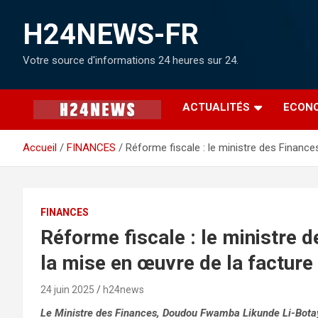
H24NEWS-FR
Votre source d'informations 24 heures sur 24.
ACTUALITÉS
ECON
Accueil
FINANCES
Réforme fiscale : le ministre des Finance
FINANCES
Réforme fiscale : le ministre d
la mise en œuvre de la facture
24 juin 2025
h24news
Le Ministre des Finances, Doudou Fwamba Likunde Li-Botayi,