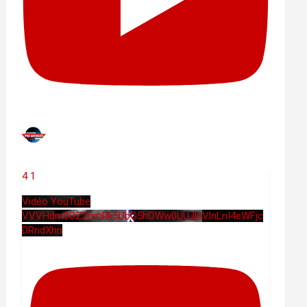
4
1
Vidéo YouTube
VVVHdm9BZ2hmRk5UbG5hOWw0UUJleVlnLnI4eWFjc
DRndXhn