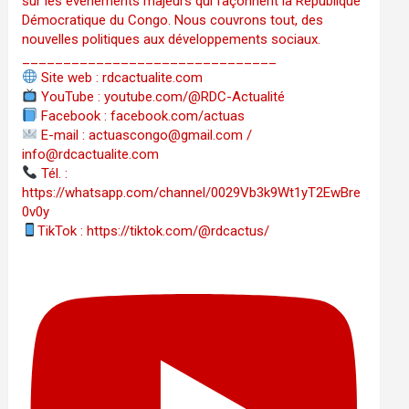
sur les événements majeurs qui façonnent la République
Démocratique du Congo. Nous couvrons tout, des
nouvelles politiques aux développements sociaux.
_______________________________
Site web : rdcactualite.com
YouTube : youtube.com/@RDC-Actualité
Facebook : facebook.com/actuas
E-mail : actuascongo@gmail.com /
info@rdcactualite.com
Tél. : ‪‪‪‪‪‪‪‪‪‪‪‪‪‪‪‪‪‪‪‪‪‪‪‪‪‪‪‪‪‪‪‪
https://whatsapp.com/channel/0029Vb3k9Wt1yT2EwBre
0v0y
TikTok : https://tiktok.com/@rdcactus/