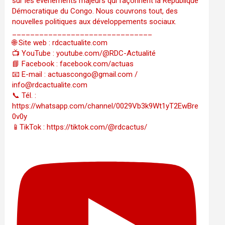
sur les événements majeurs qui façonnent la République
Démocratique du Congo. Nous couvrons tout, des
nouvelles politiques aux développements sociaux.
_______________________________
🌐 Site web : rdcactualite.com
📺 YouTube : youtube.com/@RDC-Actualité
📘 Facebook : facebook.com/actuas
📧 E-mail : actuascongo@gmail.com /
info@rdcactualite.com
📞 Tél. : ‪‪‪‪‪‪‪‪‪‪‪‪‪‪‪‪‪‪‪‪‪‪‪‪‪‪‪‪‪‪‪‪
https://whatsapp.com/channel/0029Vb3k9Wt1yT2EwBre
0v0y
📱TikTok : https://tiktok.com/@rdcactus/