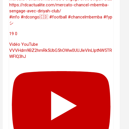
https://rdcactualite.com/mercato-chancel-mbemba-
sengage-avec-diriyah-club/
#info #rdcongo🇨🇩 #football #chancelmbemba #fyp
シ
19
0
Vidéo YouTube
VVVHdm9BZ2hmRk5UbG5hOWw0UUJleVlnLlptNW5TR
WFlQ3hJ