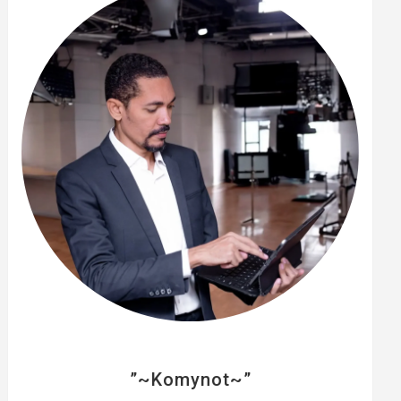
e
r
”~Komynot~”