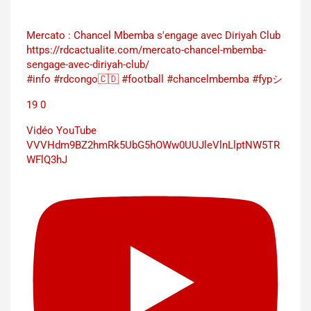
Mercato : Chancel Mbemba s'engage avec Diriyah Club
https://rdcactualite.com/mercato-chancel-mbemba-
sengage-avec-diriyah-club/
#info #rdcongo🇨🇩 #football #chancelmbemba #fypシ
19
0
Vidéo YouTube
VVVHdm9BZ2hmRk5UbG5hOWw0UUJleVlnLlptNW5TR
WFlQ3hJ