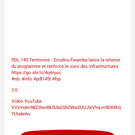
PDL-145 Territoires : Doudou Fwamba lance la relance
du programme et renforce le suivi des infrastructures
https://go.shr.lc/4q6ryoc
#rdc #info #pdl145t #fyp
3
0
Vidéo YouTube
VVVHdm9BZ2hmRk5UbG5hOWw0UUJleVlnLm9DRXhG
YUtabnhv