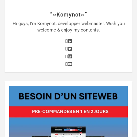
”~Komynot~”
Hi guys, I’m Komynot, developper webmaster. Wish you
welcome & enjoy my contents.