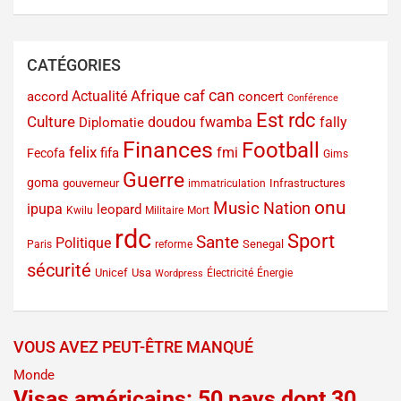
CATÉGORIES
can
Afrique
caf
Actualité
accord
concert
Conférence
Est rdc
Culture
doudou fwamba
fally
Diplomatie
Finances
Football
felix
fmi
fifa
Fecofa
Gims
Guerre
goma
gouverneur
Infrastructures
immatriculation
onu
Music
Nation
ipupa
leopard
Kwilu
Militaire
Mort
rdc
Sport
Sante
Politique
Senegal
Paris
reforme
sécurité
Unicef
Usa
Électricité
Énergie
Wordpress
VOUS AVEZ PEUT-ÊTRE MANQUÉ
Monde
Visas américains: 50 pays dont 30