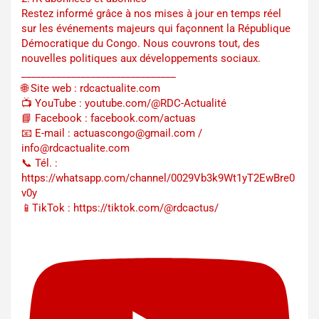
Restez informé grâce à nos mises à jour en temps réel
sur les événements majeurs qui façonnent la République
Démocratique du Congo. Nous couvrons tout, des
nouvelles politiques aux développements sociaux.
_______________________________
🌐 Site web : rdcactualite.com
📺 YouTube : youtube.com/@RDC-Actualité
📘 Facebook : facebook.com/actuas
📧 E-mail : actuascongo@gmail.com /
info@rdcactualite.com
📞 Tél. : ‪‪‪‪‪‪‪‪‪‪‪‪‪‪‪‪‪‪‪‪‪‪‪‪‪‪‪‪‪‪‪‪
https://whatsapp.com/channel/0029Vb3k9Wt1yT2EwBre0
v0y
📱TikTok : https://tiktok.com/@rdcactus/