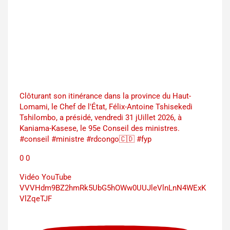
Clôturant son itinérance dans la province du Haut-
Lomami, le Chef de l'État, Félix-Antoine Tshisekedi
Tshilombo, a présidé, vendredi 31 jUillet 2026, à
Kaniama-Kasese, le 95e Conseil des ministres.
#conseil #ministre #rdcongo🇨🇩 #fyp
0
0
Vidéo YouTube
VVVHdm9BZ2hmRk5UbG5hOWw0UUJleVlnLnN4WExK
VlZqeTJF