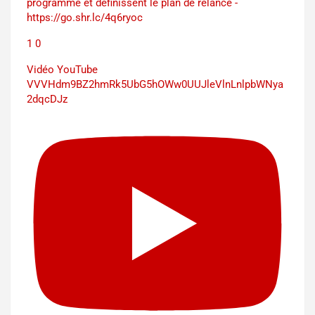
programme et définissent le plan de relance -
https://go.shr.lc/4q6ryoc
1
0
Vidéo YouTube
VVVHdm9BZ2hmRk5UbG5hOWw0UUJleVlnLnlpbWNya
2dqcDJz