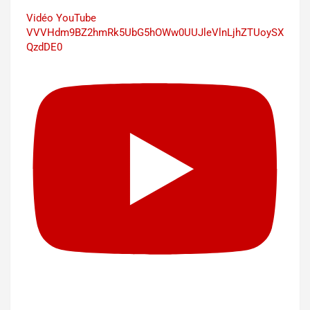
Vidéo YouTube
VVVHdm9BZ2hmRk5UbG5hOWw0UUJleVlnLjhZTUoySX
QzdDE0