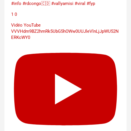
#info #rdcongo🇨🇩 #vallyamisi #viral #fyp
1
0
Vidéo YouTube
VVVHdm9BZ2hmRk5UbG5hOWw0UUJleVlnLjJpWU52N
ERKcWY0