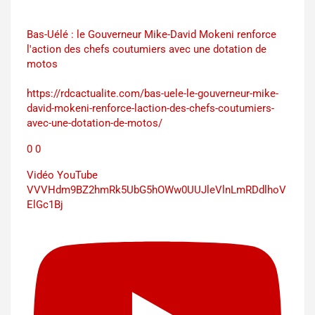
Bas-Uélé : le Gouverneur Mike-David Mokeni renforce
l'action des chefs coutumiers avec une dotation de
motos
https://rdcactualite.com/bas-uele-le-gouverneur-mike-
david-mokeni-renforce-laction-des-chefs-coutumiers-
avec-une-dotation-de-motos/
0
0
Vidéo YouTube
VVVHdm9BZ2hmRk5UbG5hOWw0UUJleVlnLmRDdlhoV
ElGc1Bj