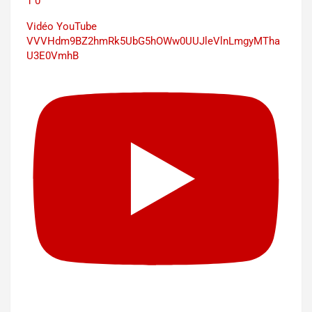
1
0
Vidéo YouTube
VVVHdm9BZ2hmRk5UbG5hOWw0UUJleVlnLmgyMTha
U3E0VmhB