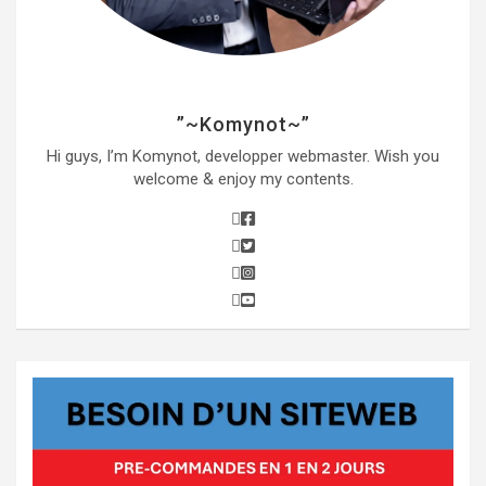
”~Komynot~”
Hi guys, I’m Komynot, developper webmaster. Wish you
welcome & enjoy my contents.