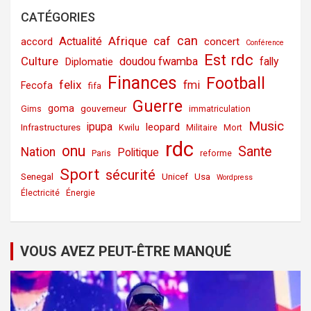
CATÉGORIES
can
Afrique
caf
Actualité
accord
concert
Conférence
Est rdc
Culture
doudou fwamba
fally
Diplomatie
Finances
Football
felix
fmi
Fecofa
fifa
Guerre
goma
gouverneur
Gims
immatriculation
Music
ipupa
leopard
Infrastructures
Kwilu
Militaire
Mort
rdc
onu
Sante
Nation
Politique
Paris
reforme
Sport
sécurité
Senegal
Unicef
Usa
Wordpress
Électricité
Énergie
VOUS AVEZ PEUT-ÊTRE MANQUÉ