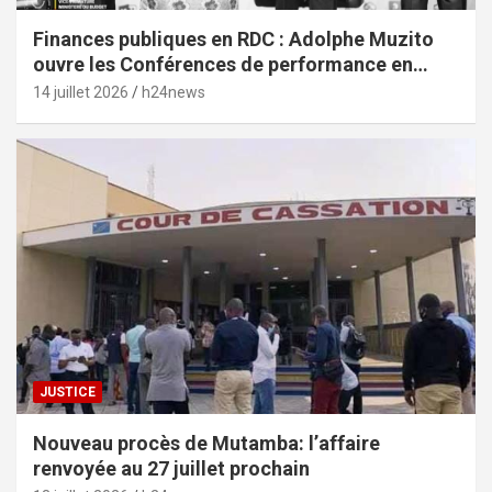
Finances publiques en RDC : Adolphe Muzito
ouvre les Conférences de performance en
prélude au budget-programme de 2028
14 juillet 2026
h24news
JUSTICE
Nouveau procès de Mutamba: l’affaire
renvoyée au 27 juillet prochain