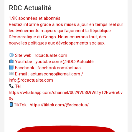
RDC Actualité
1.9K abonnées et abonnés
Restez informé grâce à nos mises à jour en temps réel sur
les événements majeurs qui façonnent la République
Démocratique du Congo. Nous couvrons tout, des
nouvelles politiques aux développements sociaux.
_______________________________
Site web : rdcactualite.com
YouTube : youtube.com/@RDC-Actualité
Facebook : facebook.com/actuas
E-mail : actuascongo@gmail.com /
info@rdcactualite.com
Tél. : ‪‪‪‪‪‪‪‪‪‪‪‪‪‪‪‪‪‪‪‪‪‪‪‪‪‪‪‪‪‪‪‪
https://whatsapp.com/channel/0029Vb3k9Wt1yT2EwBre0v
0y
TikTok : https://tiktok.com/@rdcactus/