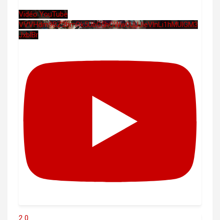
Vidéo YouTube
VVVHdm9BZ2hmRk5UbG5hOWw0UUJleVlnLi1hMUlGM3
JxblBr
2
0