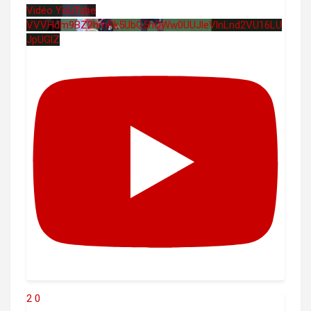
Vidéo YouTube
VVVHdm9BZ2hmRk5UbG5hOWw0UUJleVlnLnd2VU16LU
JpUGlZ
2
0