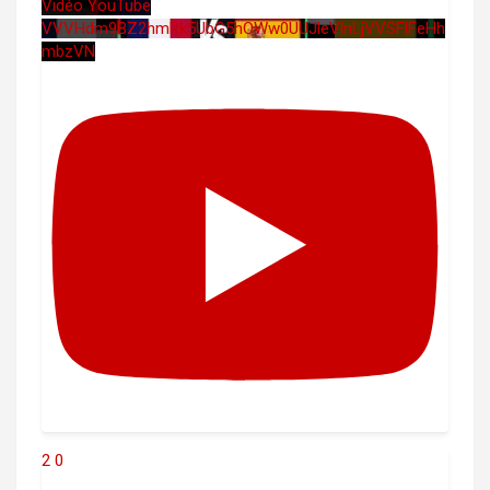
Vidéo YouTube
VVVHdm9BZ2hmRk5UbG5hOWw0UUJleVlnLjVVSFlFeHh
mbzVN
2
0