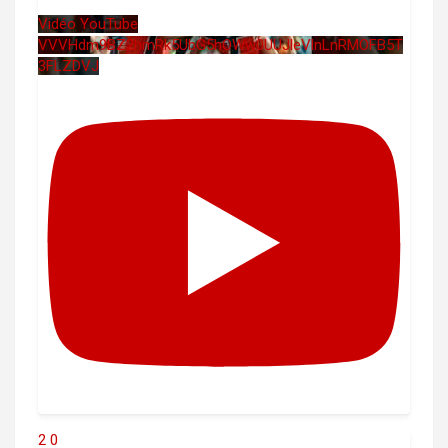
Vidéo YouTube
VVVHdm9BZ2hmRk5UbG5hOWw0UUJleVlnLnRMOFB5T
3FLZDVJ
2
0