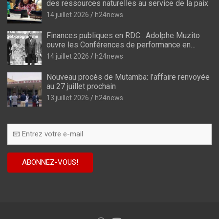
des ressources naturelles au service de la paix
14 juillet 2026
h24news
Finances publiques en RDC : Adolphe Muzito
ouvre les Conférences de performance en
prélude au budget-programme de 2028
14 juillet 2026
h24news
Nouveau procès de Mutamba: l’affaire renvoyée
au 27 juillet prochain
13 juillet 2026
h24news