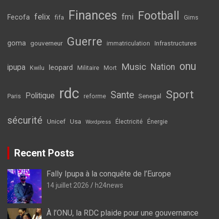
Finances
Football
felix
fmi
Fecofa
fifa
Gims
Guerre
goma
gouverneur
Infrastructures
immatriculation
onu
Music
Nation
ipupa
leopard
Kwilu
Militaire
Mort
rdc
Sport
Sante
Politique
Senegal
Paris
reforme
sécurité
Unicef
Usa
Électricité
Énergie
Wordpress
Recent Posts
Fally Ipupa à la conquête de l’Europe
14 juillet 2026
h24news
À l’ONU, la RDC plaide pour une gouvernance