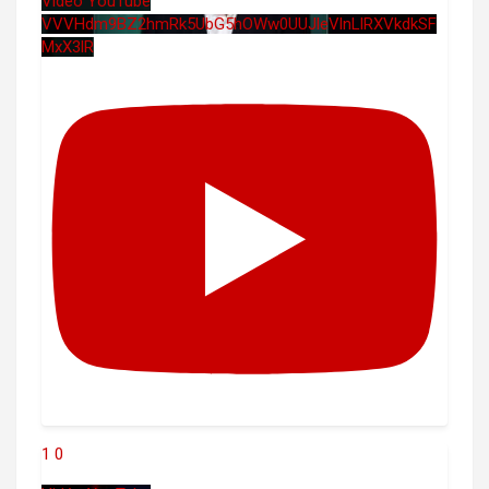
Vidéo YouTube
VVVHdm9BZ2hmRk5UbG5hOWw0UUJleVlnLlRXVkdkSF
MxX3lR
1
0