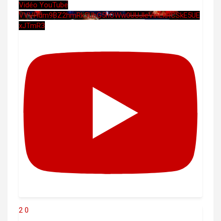
Vidéo YouTube
VVVHdm9BZ2hmRk5UbG5hOWw0UUJleVlnLkRCSkE5UE
xJTmR3
2
0