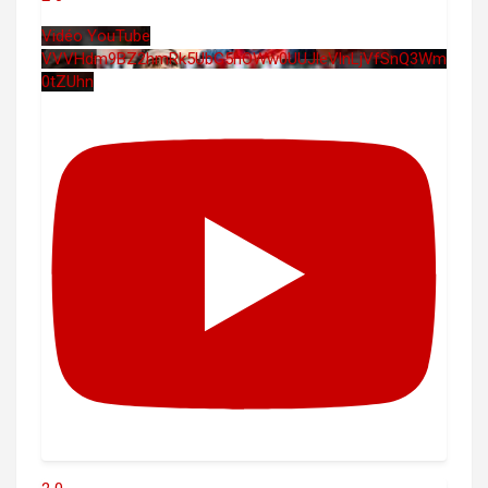
Vidéo YouTube
VVVHdm9BZ2hmRk5UbG5hOWw0UUJleVlnLjVfSnQ3Wm
0tZUhn