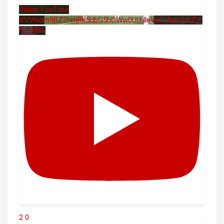
Vidéo YouTube
VVVHdm9BZ2hmRk5UbG5hOWw0UUJleVlnLlAxb2pnZVl
NVVMw
2
0