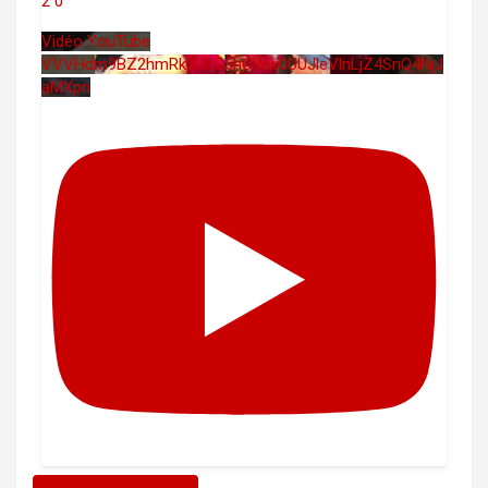
2
0
Vidéo YouTube
VVVHdm9BZ2hmRk5UbG5hOWw0UUJleVlnLjZ4SnQ4NjJ
aMXpn