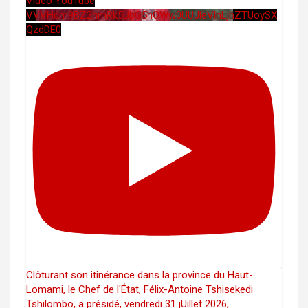
Vidéo YouTube
VVVHdm9BZ2hmRk5UbG5hOWw0UUJleVlnLjhZTUoySX
QzdDE0
Clôturant son itinérance dans la province du Haut-
Lomami, le Chef de l'État, Félix-Antoine Tshisekedi
Tshilombo, a présidé, vendredi 31 jUillet 2026,
...