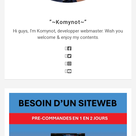
”~Komynot~”
Hi guys, I’m Komynot, developper webmaster. Wish you
welcome & enjoy my contents.