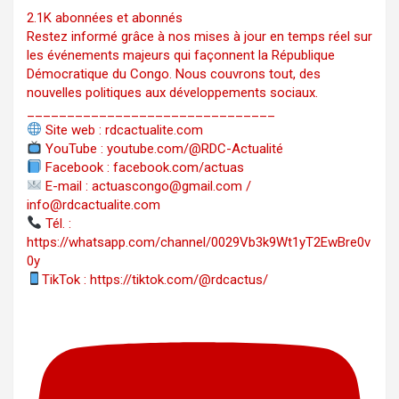
2.1K abonnées et abonnés
Restez informé grâce à nos mises à jour en temps réel sur
les événements majeurs qui façonnent la République
Démocratique du Congo. Nous couvrons tout, des
nouvelles politiques aux développements sociaux.
_______________________________
Site web : rdcactualite.com
YouTube : youtube.com/@RDC-Actualité
Facebook : facebook.com/actuas
E-mail : actuascongo@gmail.com /
info@rdcactualite.com
Tél. : ‪‪‪‪‪‪‪‪‪‪‪‪‪‪‪‪‪‪‪‪‪‪‪‪‪‪‪‪‪‪‪‪
https://whatsapp.com/channel/0029Vb3k9Wt1yT2EwBre0v
0y
TikTok : https://tiktok.com/@rdcactus/