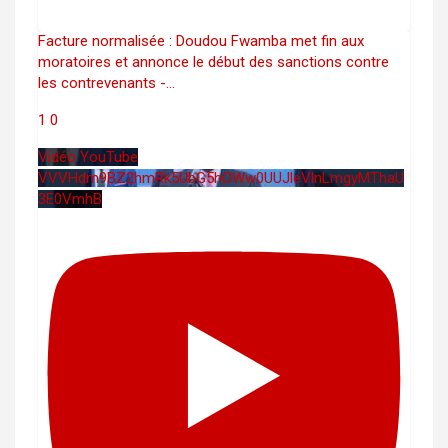
Facture normalisée : Doudou Fwamba met fin aux
moratoires et annonce le début des sanctions contre
les contrevenants -
...
1
0
Vidéo YouTube
VVVHdm9BZ2hmRk5UbG5hOWw0UUJleVlnLmgyMThaU
3E0VmhB