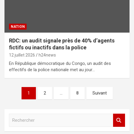
NATION
RDC: un audit signale près de 40% d’agents
fictifs ou inactifs dans la police
12 juillet 2026
h24news
En République démocratique du Congo, un audit des
effectifs de la police nationale met au jour…
Pagination
1
2
…
8
Suivant
des
publications
R
e
c