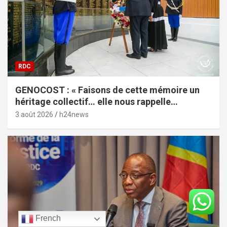
RDC
GENOCOST : « Faisons de cette mémoire un
héritage collectif… elle nous rappelle
l’impérieuse nécessité de la vérité », lance
3 août 2026
h24news
Céline Banza
French