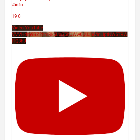
#info
...
19
0
Vidéo YouTube
VVVHdm9BZ2hmRk5UbG5hOWw0UUJleVlnLlptNW5TRW
FlQ3hJ