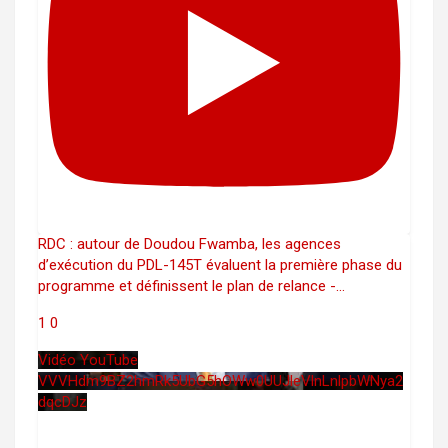
RDC : autour de Doudou Fwamba, les agences
d’exécution du PDL-145T évaluent la première phase du
programme et définissent le plan de relance -
...
1
0
Vidéo YouTube
VVVHdm9BZ2hmRk5UbG5hOWw0UUJleVlnLnlpbWNya2
dqcDJz