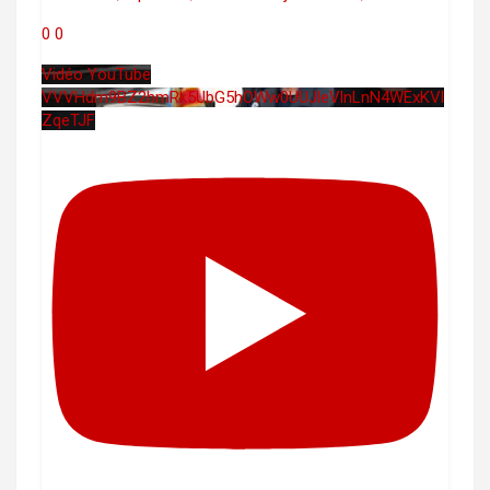
0
0
Vidéo YouTube
VVVHdm9BZ2hmRk5UbG5hOWw0UUJleVlnLnN4WExKVl
ZqeTJF