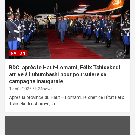
NATION
RDC: après le Haut-Lomami, Félix Tshisekedi
arrive à Lubumbashi pour poursuivre sa
campagne inaugurale
1 août 2026
h24news
Après la province du Haut – Lomami, le chef de l’État Félix
Tshisekedi est arrivé, la…