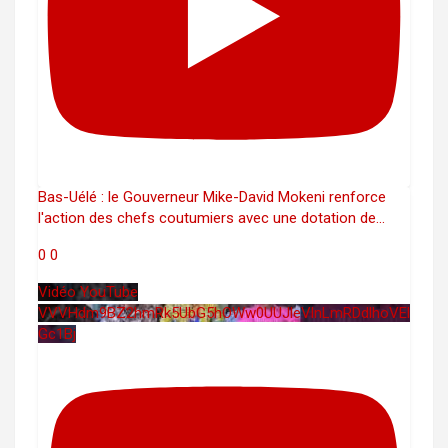
Bas-Uélé : le Gouverneur Mike-David Mokeni renforce
l'action des chefs coutumiers avec une dotation de
...
0
0
Vidéo YouTube
VVVHdm9BZ2hmRk5UbG5hOWw0UUJleVlnLmRDdlhoVEl
Gc1Bj