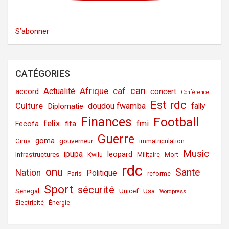
S’abonner
CATÉGORIES
can
Afrique
caf
Actualité
accord
concert
Conférence
Est rdc
Culture
doudou fwamba
fally
Diplomatie
Finances
Football
felix
fmi
fifa
Fecofa
Guerre
goma
gouverneur
Gims
immatriculation
Music
ipupa
leopard
Infrastructures
Kwilu
Militaire
Mort
rdc
onu
Sante
Nation
Politique
Paris
reforme
Sport
sécurité
Senegal
Unicef
Usa
Wordpress
Électricité
Énergie