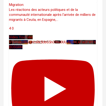
Migration:
Les réactions des acteurs politiques et de la
communauté internationale après l'arrivée de milliers de
migrants à Ceuta, en Espagne,
...
4
0
Vidéo YouTube
VVVHdm9BZ2hmRk5UbG5hOWw0UUJleVlnLkFIaDFWYX
BOSGRN