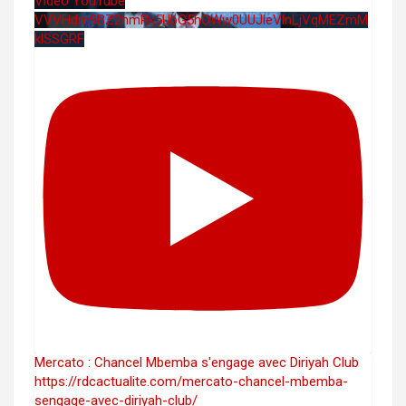
Vidéo YouTube
VVVHdm9BZ2hmRk5UbG5hOWw0UUJleVlnLjVqMEZmM
klSSGRF
Mercato : Chancel Mbemba s'engage avec Diriyah Club
https://rdcactualite.com/mercato-chancel-mbemba-
sengage-avec-diriyah-club/