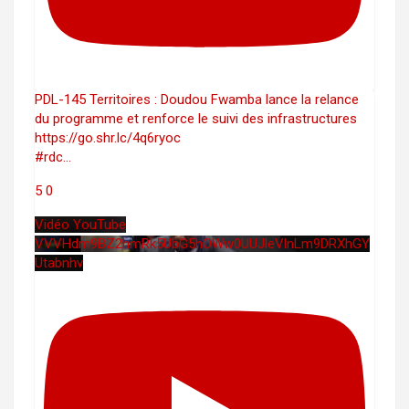
PDL-145 Territoires : Doudou Fwamba lance la relance
du programme et renforce le suivi des infrastructures
https://go.shr.lc/4q6ryoc
#rdc
...
5
0
Vidéo YouTube
VVVHdm9BZ2hmRk5UbG5hOWw0UUJleVlnLm9DRXhGY
Utabnhv