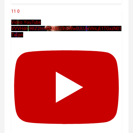
11
0
Vidéo YouTube
VVVHdm9BZ2hmRk5UbG5hOWw0UUJleVlnLjE1TGxzN01
TaEpn