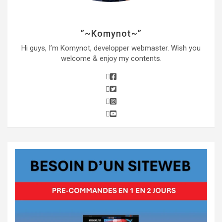
”~Komynot~”
Hi guys, I’m Komynot, developper webmaster. Wish you
welcome & enjoy my contents.