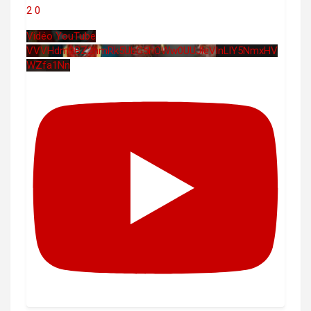
2
0
Vidéo YouTube
VVVHdm9BZ2hmRk5UbG5hOWw0UUJleVlnLlY5NmxHV
WZfa1Nn