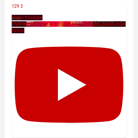
129
3
Vidéo YouTube
VVVHdm9BZ2hmRk5UbG5hOWw0UUJleVlnLjQwa0JIcGh
GUFJn