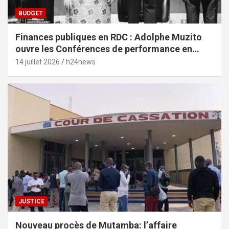
BUDGET
Finances publiques en RDC : Adolphe Muzito
ouvre les Conférences de performance en
prélude au budget-programme de 2028
14 juillet 2026
h24news
JUSTICE
Nouveau procès de Mutamba: l’affaire