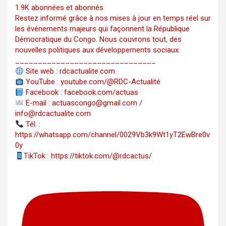
1.9K abonnées et abonnés
Restez informé grâce à nos mises à jour en temps réel sur
les événements majeurs qui façonnent la République
Démocratique du Congo. Nous couvrons tout, des
nouvelles politiques aux développements sociaux.
_______________________________
Site web : rdcactualite.com
YouTube : youtube.com/@RDC-Actualité
Facebook : facebook.com/actuas
E-mail : actuascongo@gmail.com /
info@rdcactualite.com
Tél. : ‪‪‪‪‪‪‪‪‪‪‪‪‪‪‪‪‪‪‪‪‪‪‪‪‪‪‪‪‪‪‪‪
https://whatsapp.com/channel/0029Vb3k9Wt1yT2EwBre0v
0y
TikTok : https://tiktok.com/@rdcactus/