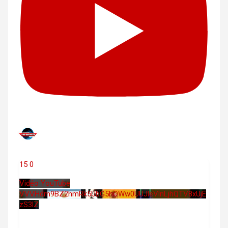
15
0
Vidéo YouTube
VVVHdm9BZ2hmRk5UbG5hOWw0UUJleVlnLjhQTV8xUjE
zS3lZ