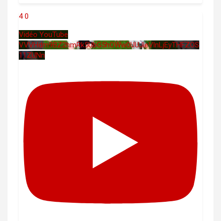
4
0
Vidéo YouTube
VVVHdm9BZ2hmRk5UbG5hOWw0UUJleVlnLjEyTHFZOS
11ZUNn