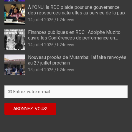
À l’ONU, la RDC plaide pour une gouvernance
des ressources naturelles au service de la paix
14 juillet 2026
h24news
Finances publiques en RDC : Adolphe Muzito
ouvre les Conférences de performance en
prélude au budget-programme de 2028
14 juillet 2026
h24news
Nouveau procès de Mutamba: l’affaire renvoyée
au 27 juillet prochain
13 juillet 2026
h24news