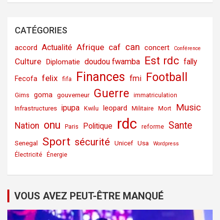
CATÉGORIES
can
Afrique
caf
Actualité
accord
concert
Conférence
Est rdc
Culture
doudou fwamba
fally
Diplomatie
Finances
Football
felix
fmi
Fecofa
fifa
Guerre
goma
gouverneur
Gims
immatriculation
Music
ipupa
leopard
Infrastructures
Kwilu
Militaire
Mort
rdc
onu
Sante
Nation
Politique
Paris
reforme
Sport
sécurité
Senegal
Unicef
Usa
Wordpress
Électricité
Énergie
VOUS AVEZ PEUT-ÊTRE MANQUÉ