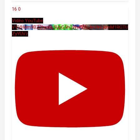
16
0
Vidéo YouTube
VVVHdm9BZ2hmRk5UbG5hOWw0UUJleVlnLklmM1RGTU
ZyYUVz