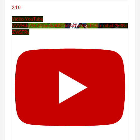
24
0
Vidéo YouTube
VVVHdm9BZ2hmRk5UbG5hOWw0UUJleVlnLmhnb2F4Nz
ZWSFRv