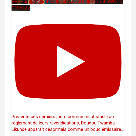
VVVHdm9BZ2hmRk5UbG5hOWw0UUJleVlnLmhpWFE1d
GFSb2Zz
Présenté ces derniers jours comme un obstacle au
règlement de leurs revendications, Doudou Fwamba
Likunde apparaît désormais comme un bouc émissaire
...