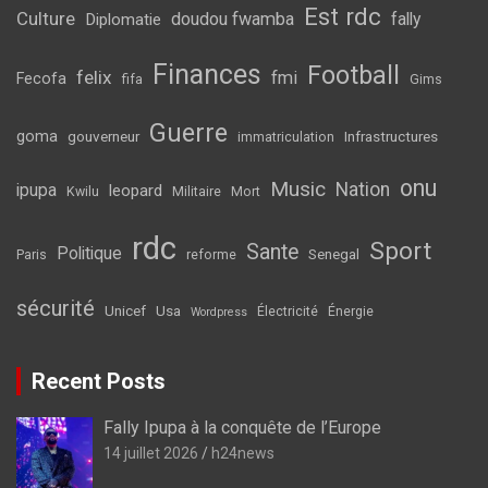
Est rdc
Culture
doudou fwamba
fally
Diplomatie
Finances
Football
felix
fmi
Fecofa
fifa
Gims
Guerre
goma
gouverneur
Infrastructures
immatriculation
onu
Music
Nation
ipupa
leopard
Kwilu
Militaire
Mort
rdc
Sport
Sante
Politique
Senegal
Paris
reforme
sécurité
Unicef
Usa
Électricité
Énergie
Wordpress
Recent Posts
Fally Ipupa à la conquête de l’Europe
14 juillet 2026
h24news