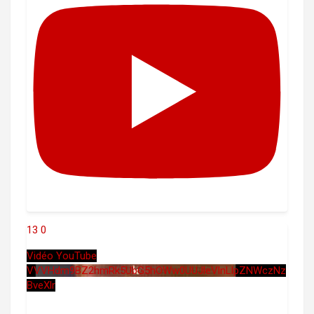
13
0
Vidéo YouTube
VVVHdm9BZ2hmRk5UbG5hOWw0UUJleVlnLlpZNWczNz
BveXlr