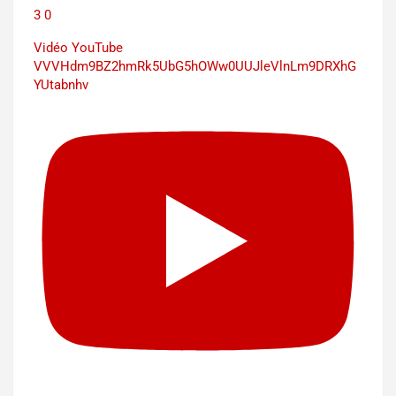
3
0
Vidéo YouTube
VVVHdm9BZ2hmRk5UbG5hOWw0UUJleVlnLm9DRXhG
YUtabnhv