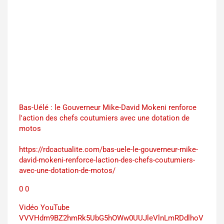
Bas-Uélé : le Gouverneur Mike-David Mokeni renforce
l'action des chefs coutumiers avec une dotation de
motos
https://rdcactualite.com/bas-uele-le-gouverneur-mike-
david-mokeni-renforce-laction-des-chefs-coutumiers-
avec-une-dotation-de-motos/
0
0
Vidéo YouTube
VVVHdm9BZ2hmRk5UbG5hOWw0UUJleVlnLmRDdlhoV