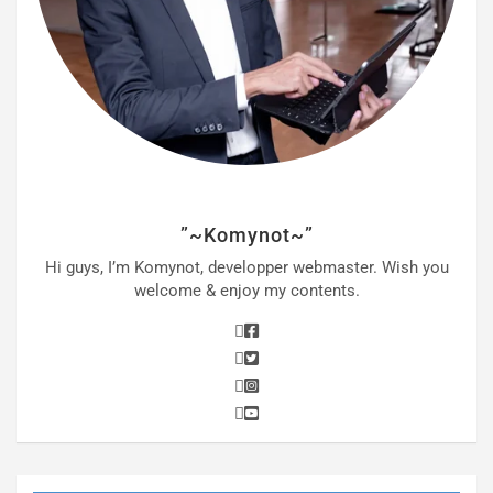
”~Komynot~”
Hi guys, I’m Komynot, developper webmaster. Wish you
welcome & enjoy my contents.