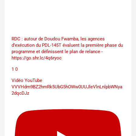
RDC : autour de Doudou Fwamba, les agences
d’exécution du PDL-145T évaluent la première phase du
programme et définissent le plan de relance -
https://go.shr.lc/4q6ryoc
1
0
Vidéo YouTube
VVVHdm9BZ2hmRk5UbG5hOWw0UUJleVlnLnlpbWNya
2dqcDJz