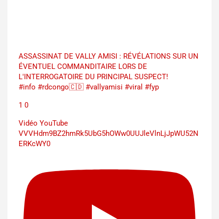
ASSASSINAT DE VALLY AMISI : RÉVÉLATIONS SUR UN
ÉVENTUEL COMMANDITAIRE LORS DE
L'INTERROGATOIRE DU PRINCIPAL SUSPECT!
#info #rdcongo🇨🇩 #vallyamisi #viral #fyp
1
0
Vidéo YouTube
VVVHdm9BZ2hmRk5UbG5hOWw0UUJleVlnLjJpWU52N
ERKcWY0