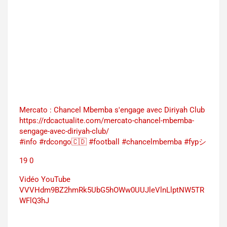
Mercato : Chancel Mbemba s'engage avec Diriyah Club
https://rdcactualite.com/mercato-chancel-mbemba-
sengage-avec-diriyah-club/
#info #rdcongo🇨🇩 #football #chancelmbemba #fypシ
19
0
Vidéo YouTube
VVVHdm9BZ2hmRk5UbG5hOWw0UUJleVlnLlptNW5TR
WFlQ3hJ