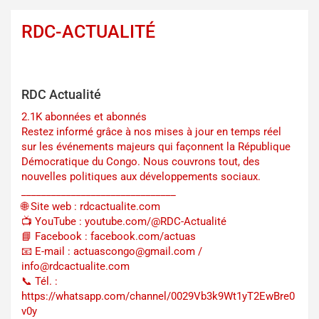
RDC-ACTUALITÉ
RDC Actualité
2.1K abonnées et abonnés
Restez informé grâce à nos mises à jour en temps réel
sur les événements majeurs qui façonnent la République
Démocratique du Congo. Nous couvrons tout, des
nouvelles politiques aux développements sociaux.
_______________________________
🌐 Site web : rdcactualite.com
📺 YouTube : youtube.com/@RDC-Actualité
📘 Facebook : facebook.com/actuas
📧 E-mail : actuascongo@gmail.com /
info@rdcactualite.com
📞 Tél. : ‪‪‪‪‪‪‪‪‪‪‪‪‪‪‪‪‪‪‪‪‪‪‪‪‪‪‪‪‪‪‪‪
https://whatsapp.com/channel/0029Vb3k9Wt1yT2EwBre0
v0y