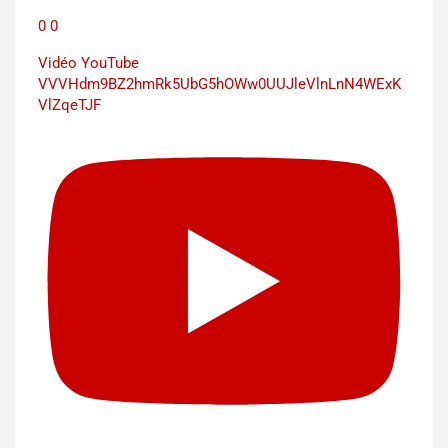
0
0
Vidéo YouTube
VVVHdm9BZ2hmRk5UbG5hOWw0UUJleVlnLnN4WExK
VlZqeTJF