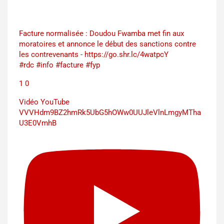
Facture normalisée : Doudou Fwamba met fin aux
moratoires et annonce le début des sanctions contre
les contrevenants - https://go.shr.lc/4watpcY
#rdc #info #facture #fyp
1
0
Vidéo YouTube
VVVHdm9BZ2hmRk5UbG5hOWw0UUJleVlnLmgyMTha
U3E0VmhB