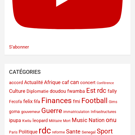
S’abonner
CATÉGORIES
can
Afrique
caf
Actualité
accord
concert
Conférence
Est rdc
Culture
doudou fwamba
fally
Diplomatie
Finances
Football
felix
fmi
fifa
Fecofa
Gims
Guerre
goma
gouverneur
Infrastructures
immatriculation
onu
Music
Nation
ipupa
leopard
Kwilu
Militaire
Mort
rdc
Sport
Sante
Politique
Senegal
Paris
reforme