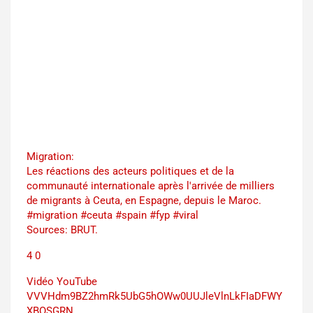
Migration:
Les réactions des acteurs politiques et de la
communauté internationale après l'arrivée de milliers
de migrants à Ceuta, en Espagne, depuis le Maroc.
#migration #ceuta #spain #fyp #viral
Sources: BRUT.
4
0
Vidéo YouTube
VVVHdm9BZ2hmRk5UbG5hOWw0UUJleVlnLkFIaDFWY
XBOSGRN