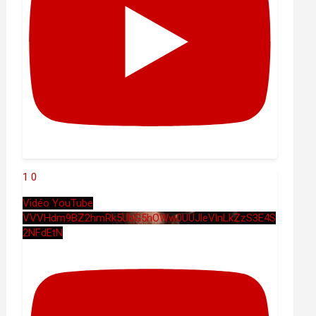
1
0
Vidéo YouTube
VVVHdm9BZ2hmRk5UbG5hOWw0UUJleVlnLkZzS3E4S
2NFdEtN