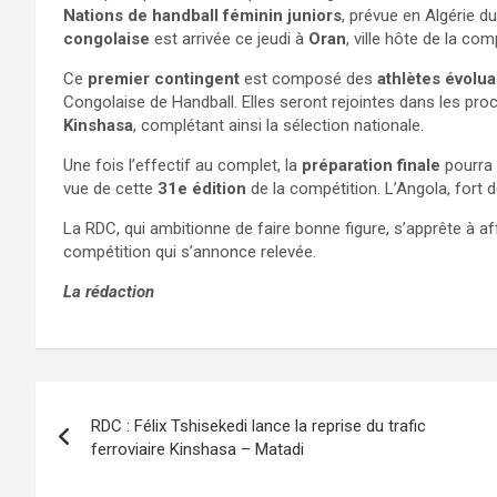
Nations de handball féminin juniors
, prévue en Algérie d
congolaise
est arrivée ce jeudi à
Oran
, ville hôte de la com
Ce
premier contingent
est composé des
athlètes évolu
Congolaise de Handball. Elles seront rejointes dans les pr
Kinshasa
, complétant ainsi la sélection nationale.
Une fois l’effectif au complet, la
préparation finale
pourra 
vue de cette
31e édition
de la compétition. L’Angola, fort 
La RDC, qui ambitionne de faire bonne figure, s’apprête à a
compétition qui s’annonce relevée.
La rédaction
Navigation
RDC : Félix Tshisekedi lance la reprise du trafic
de
ferroviaire Kinshasa – Matadi
l’article