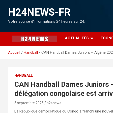
H24NEWS-FR
Votre source d'informations 24 heures sur 24.
ACTUALITÉS
ECON
Accueil
Handball
CAN Handball Dames Juniors – Algérie 2025 
HANDBALL
CAN Handball Dames Juniors – 
délégation congolaise est arri
5 septembre 2025
h24news
La République démocratique du Congo a franchi une nouvell