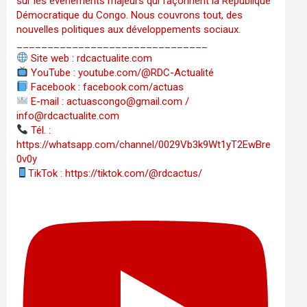
sur les événements majeurs qui façonnent la République
Démocratique du Congo. Nous couvrons tout, des
nouvelles politiques aux développements sociaux.
_______________________________
Site web : rdcactualite.com
YouTube : youtube.com/@RDC-Actualité
Facebook : facebook.com/actuas
E-mail : actuascongo@gmail.com /
info@rdcactualite.com
Tél. : ‪‪‪‪‪‪‪‪‪‪‪‪‪‪‪‪‪‪‪‪‪‪‪‪‪‪‪‪‪‪‪‪
https://whatsapp.com/channel/0029Vb3k9Wt1yT2EwBre
0v0y
TikTok : https://tiktok.com/@rdcactus/