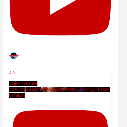
4
0
Vidéo YouTube
VVVHdm9BZ2hmRk5UbG5hOWw0UUJleVlnLjE1TGxzN
01TaEpn