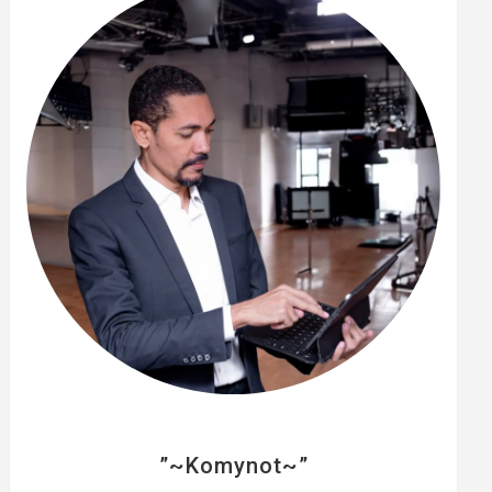
e
r
”~Komynot~”