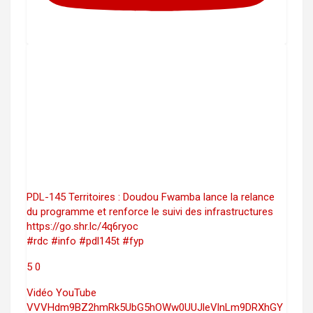
PDL-145 Territoires : Doudou Fwamba lance la relance
du programme et renforce le suivi des infrastructures
https://go.shr.lc/4q6ryoc
#rdc #info #pdl145t #fyp
5
0
Vidéo YouTube
VVVHdm9BZ2hmRk5UbG5hOWw0UUJleVlnLm9DRXhGY