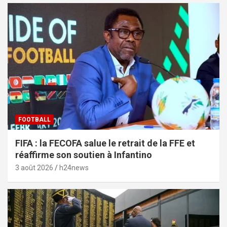
FOOTBALL
FIFA : la FECOFA salue le retrait de la FFE et
réaffirme son soutien à Infantino
3 août 2026
h24news