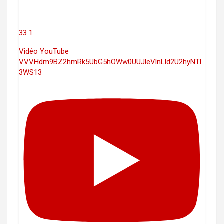
33
1
Vidéo YouTube
VVVHdm9BZ2hmRk5UbG5hOWw0UUJleVlnLld2U2hyNTl
3WS13