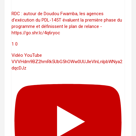
RDC : autour de Doudou Fwamba, les agences
d’exécution du PDL-145T évaluent la première phase du
programme et définissent le plan de relance -
https://go.shr.lc/4q6ryoc
1
0
Vidéo YouTube
VVVHdm9BZ2hmRk5UbG5hOWw0UUJleVlnLnlpbWNya2
dqcDJz