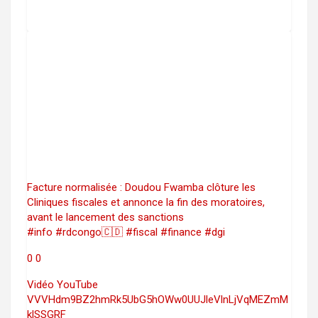
Facture normalisée : Doudou Fwamba clôture les
Cliniques fiscales et annonce la fin des moratoires,
avant le lancement des sanctions
#info #rdcongo🇨🇩 #fiscal #finance #dgi
0
0
Vidéo YouTube
VVVHdm9BZ2hmRk5UbG5hOWw0UUJleVlnLjVqMEZmM
klSSGRF