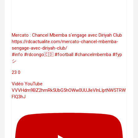
Mercato : Chancel Mbemba s'engage avec Diriyah Club
https://rdcactualite.com/mercato-chancel-mbemba-
sengage-avec-diriyah-club/
#info #rdcongo🇨🇩 #football #chancelmbemba #fyp
シ
23
0
Vidéo YouTube
VVVHdm9BZ2hmRk5UbG5hOWw0UUJleVlnLlptNW5TRW
FlQ3hJ