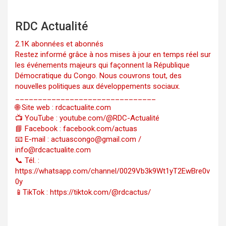
RDC Actualité
2.1K abonnées et abonnés
Restez informé grâce à nos mises à jour en temps réel sur
les événements majeurs qui façonnent la République
Démocratique du Congo. Nous couvrons tout, des
nouvelles politiques aux développements sociaux.
_______________________________
🌐 Site web : rdcactualite.com
📺 YouTube : youtube.com/@RDC-Actualité
📘 Facebook : facebook.com/actuas
📧 E-mail : actuascongo@gmail.com /
info@rdcactualite.com
📞 Tél. : ‪‪‪‪‪‪‪‪‪‪‪‪‪‪‪‪‪‪‪‪‪‪‪‪‪‪‪‪‪‪‪‪
https://whatsapp.com/channel/0029Vb3k9Wt1yT2EwBre0v
0y
📱TikTok : https://tiktok.com/@rdcactus/