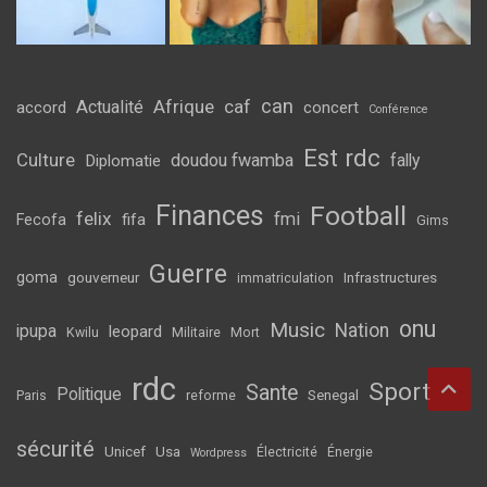
can
Afrique
caf
Actualité
accord
concert
Conférence
Est rdc
Culture
doudou fwamba
fally
Diplomatie
Finances
Football
felix
fmi
fifa
Fecofa
Gims
Guerre
goma
gouverneur
Infrastructures
immatriculation
onu
Music
Nation
ipupa
leopard
Kwilu
Militaire
Mort
rdc
Sport
Sante
Politique
Senegal
Paris
reforme
sécurité
Unicef
Usa
Électricité
Énergie
Wordpress