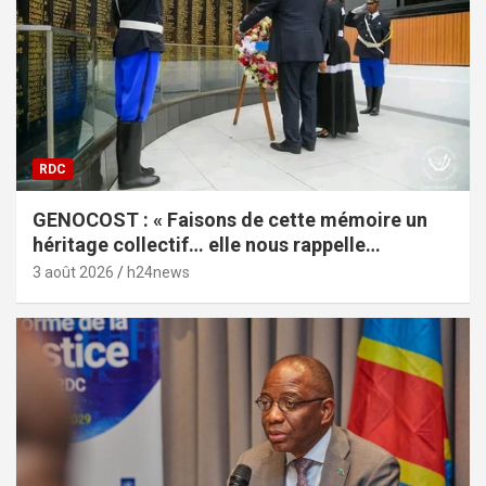
RDC
GENOCOST : « Faisons de cette mémoire un
héritage collectif… elle nous rappelle
l’impérieuse nécessité de la vérité », lance
3 août 2026
h24news
Céline Banza