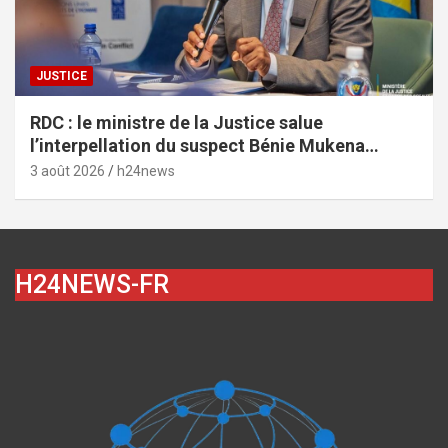
JUSTICE
RDC : le ministre de la Justice salue
l’interpellation du suspect Bénie Mukena
depuis Brazzaville dans l’affaire de
3 août 2026
h24news
l’assassinat de Vally Amisi
H24NEWS-FR