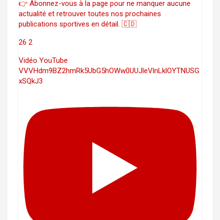
👉 Abonnez-vous à la page pour ne manquer aucune
actualité et retrouver toutes nos prochaines
publications sportives en détail. 🇨🇩
26
2
Vidéo YouTube
VVVHdm9BZ2hmRk5UbG5hOWw0UUJleVlnLklOYTNUSG
xSQkJ3