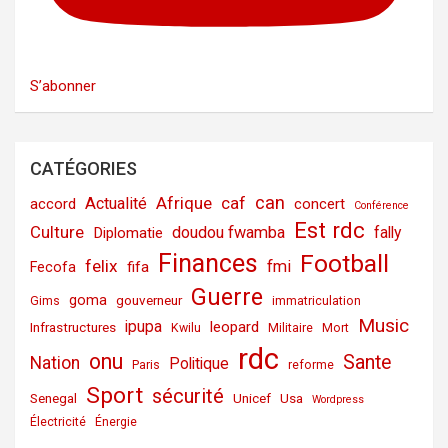
S’abonner
CATÉGORIES
can
Afrique
caf
Actualité
accord
concert
Conférence
Est rdc
Culture
doudou fwamba
fally
Diplomatie
Finances
Football
felix
fmi
fifa
Fecofa
Guerre
goma
gouverneur
Gims
immatriculation
Music
ipupa
leopard
Infrastructures
Kwilu
Militaire
Mort
rdc
onu
Sante
Nation
Politique
Paris
reforme
Sport
sécurité
Senegal
Unicef
Usa
Wordpress
Électricité
Énergie