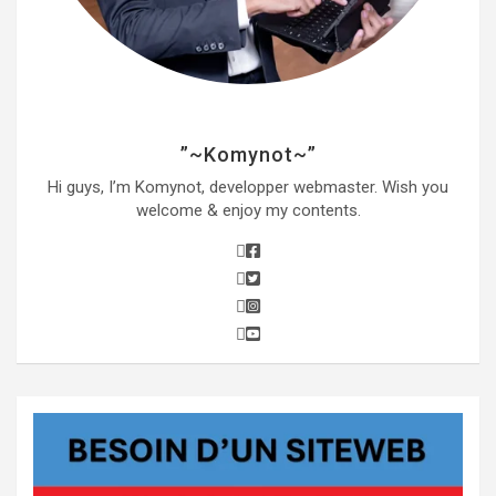
”~Komynot~”
Hi guys, I’m Komynot, developper webmaster. Wish you
welcome & enjoy my contents.