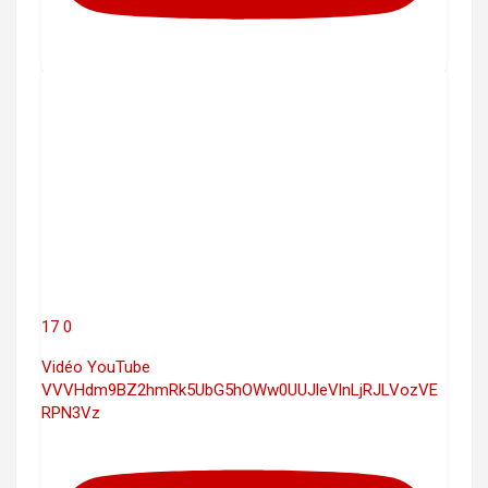
17
0
Vidéo YouTube
VVVHdm9BZ2hmRk5UbG5hOWw0UUJleVlnLjRJLVozVE
RPN3Vz