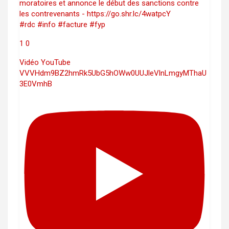
moratoires et annonce le début des sanctions contre
les contrevenants - https://go.shr.lc/4watpcY
#rdc #info #facture #fyp
1
0
Vidéo YouTube
VVVHdm9BZ2hmRk5UbG5hOWw0UUJleVlnLmgyMThaU
3E0VmhB