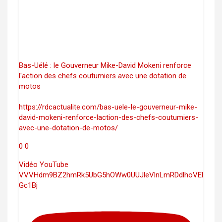
Bas-Uélé : le Gouverneur Mike-David Mokeni renforce
l'action des chefs coutumiers avec une dotation de
motos
https://rdcactualite.com/bas-uele-le-gouverneur-mike-
david-mokeni-renforce-laction-des-chefs-coutumiers-
avec-une-dotation-de-motos/
0
0
Vidéo YouTube
VVVHdm9BZ2hmRk5UbG5hOWw0UUJleVlnLmRDdlhoVEl
Gc1Bj