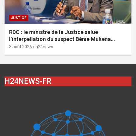
JUSTICE
RDC : le ministre de la Justice salue
l’interpellation du suspect Bénie Mukena
depuis Brazzaville dans l’affaire de
3 août 2026
h24news
l’assassinat de Vally Amisi
H24NEWS-FR