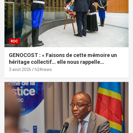
RDC
GENOCOST : « Faisons de cette mémoire un
héritage collectif… elle nous rappelle
l’impérieuse nécessité de la vérité », lance
3 août 2026
h24news
Céline Banza