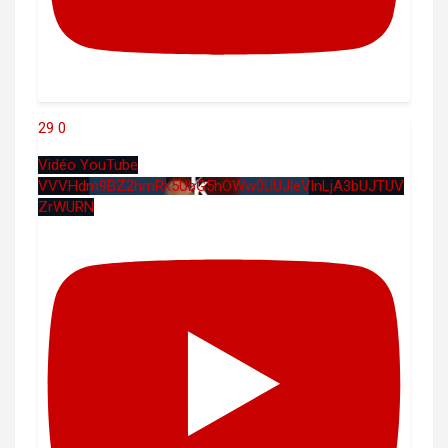
29
0
Vidéo YouTube
VVVHdm9BZ2hmRk5UbG5hOWw0UUJleVlnLjA3bUJTUV
ZrWURN