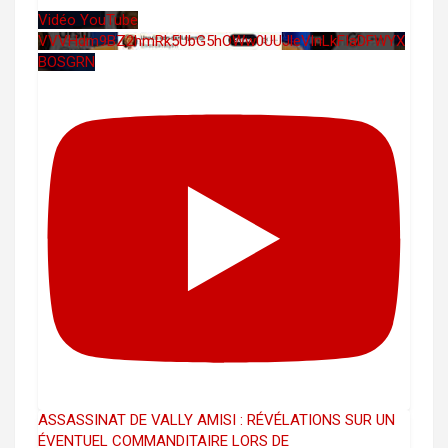
Vidéo YouTube
VVVHdm9BZ2hmRk5UbG5hOWw0UUJleVlnLkFIaDFWYX
BOSGRN
ASSASSINAT DE VALLY AMISI : RÉVÉLATIONS SUR UN
ÉVENTUEL COMMANDITAIRE LORS DE