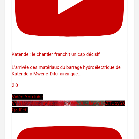
Katende : le chantier franchit un cap décisif
L’arrivée des matériaux du barrage hydroélectrique de
Katende à Mwene-Ditu, ainsi que
...
2
0
Vidéo YouTube
VVVHdm9BZ2hmRk5UbG5hOWw0UUJleVlnLjhZTUoySX
QzdDE0