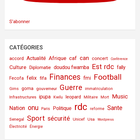
S’abonner
CATÉGORIES
can
Afrique
caf
Actualité
accord
concert
Conférence
Est rdc
Culture
doudou fwamba
fally
Diplomatie
Finances
Football
felix
fmi
fifa
Fecofa
Guerre
goma
gouverneur
Gims
immatriculation
Music
ipupa
leopard
Infrastructures
Kwilu
Militaire
Mort
rdc
onu
Sante
Nation
Politique
Paris
reforme
Sport
sécurité
Senegal
Unicef
Usa
Wordpress
Électricité
Énergie