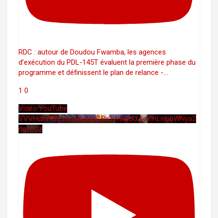
RDC : autour de Doudou Fwamba, les agences
d’exécution du PDL-145T évaluent la première phase du
programme et définissent le plan de relance -
...
1
0
Vidéo YouTube
VVVHdm9BZ2hmRk5UbG5hOWw0UUJleVlnLnlpbWNya2
dqcDJz