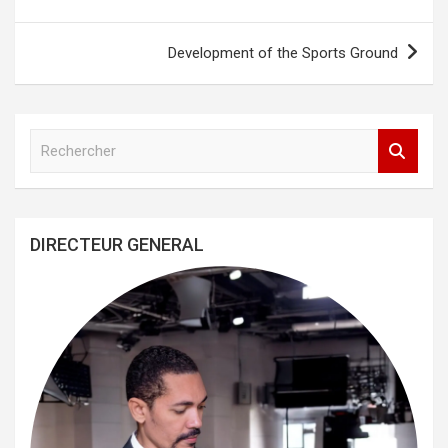
de
l’article
Development of the Sports Ground
R
e
c
h
e
DIRECTEUR GENERAL
r
c
h
e
r