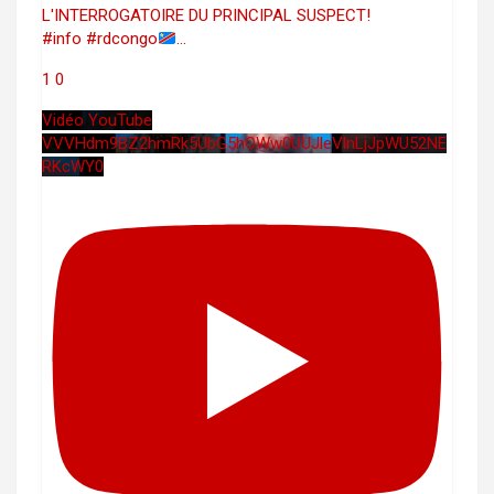
L'INTERROGATOIRE DU PRINCIPAL SUSPECT!
#info #rdcongo
...
1
0
Vidéo YouTube
VVVHdm9BZ2hmRk5UbG5hOWw0UUJleVlnLjJpWU52NE
RKcWY0