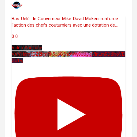
Bas-Uélé : le Gouverneur Mike-David Mokeni renforce
l'action des chefs coutumiers avec une dotation de
...
0
0
Vidéo YouTube
VVVHdm9BZ2hmRk5UbG5hOWw0UUJleVlnLmRDdlhoVEl
Gc1Bj