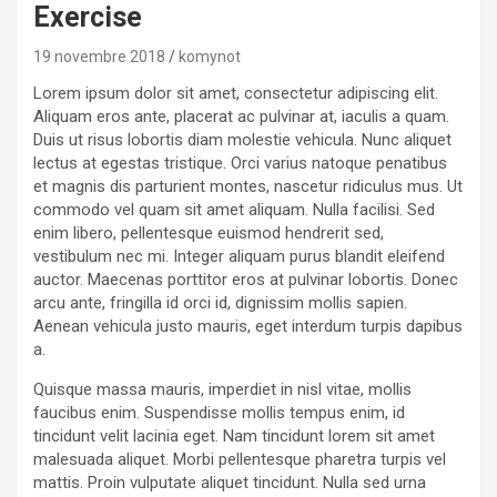
Exercise
19 novembre 2018
komynot
Lorem ipsum dolor sit amet, consectetur adipiscing elit.
Aliquam eros ante, placerat ac pulvinar at, iaculis a quam.
Duis ut risus lobortis diam molestie vehicula. Nunc aliquet
lectus at egestas tristique. Orci varius natoque penatibus
et magnis dis parturient montes, nascetur ridiculus mus. Ut
commodo vel quam sit amet aliquam. Nulla facilisi. Sed
enim libero, pellentesque euismod hendrerit sed,
vestibulum nec mi. Integer aliquam purus blandit eleifend
auctor. Maecenas porttitor eros at pulvinar lobortis. Donec
arcu ante, fringilla id orci id, dignissim mollis sapien.
Aenean vehicula justo mauris, eget interdum turpis dapibus
a.
Quisque massa mauris, imperdiet in nisl vitae, mollis
faucibus enim. Suspendisse mollis tempus enim, id
tincidunt velit lacinia eget. Nam tincidunt lorem sit amet
malesuada aliquet. Morbi pellentesque pharetra turpis vel
mattis. Proin vulputate aliquet tincidunt. Nulla sed urna