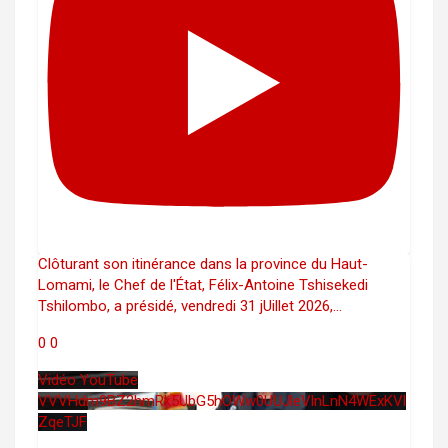
Clôturant son itinérance dans la province du Haut-
Lomami, le Chef de l'État, Félix-Antoine Tshisekedi
Tshilombo, a présidé, vendredi 31 jUillet 2026,
...
0
0
Vidéo YouTube
VVVHdm9BZ2hmRk5UbG5hOWw0UUJleVlnLnN4WExKVl
ZqeTJF