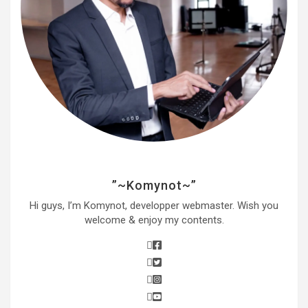
”~Komynot~”
Hi guys, I’m Komynot, developper webmaster. Wish you
welcome & enjoy my contents.