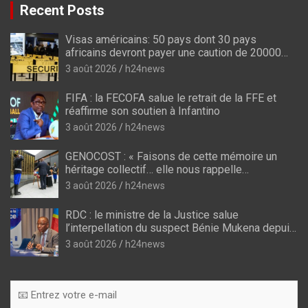
Recent Posts
Visas américains: 50 pays dont 30 pays
africains devront payer une caution de 20000
dollars
3 août 2026
h24news
FIFA : la FECOFA salue le retrait de la FFE et
réaffirme son soutien à Infantino
3 août 2026
h24news
GENOCOST : « Faisons de cette mémoire un
héritage collectif… elle nous rappelle
l’impérieuse nécessité de la vérité », lance
3 août 2026
h24news
Céline Banza
RDC : le ministre de la Justice salue
l’interpellation du suspect Bénie Mukena depuis
Brazzaville dans l’affaire de l’assassinat de
3 août 2026
h24news
Vally Amisi