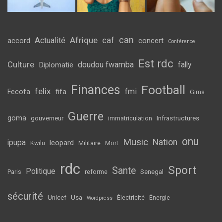
can
Afrique
caf
Actualité
accord
concert
Conférence
Est rdc
Culture
doudou fwamba
fally
Diplomatie
Finances
Football
felix
fmi
fifa
Fecofa
Gims
Guerre
goma
gouverneur
Infrastructures
immatriculation
onu
Music
Nation
ipupa
leopard
Kwilu
Militaire
Mort
rdc
Sport
Sante
Politique
Senegal
Paris
reforme
sécurité
Unicef
Usa
Électricité
Énergie
Wordpress