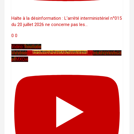
Halte à la désinformation : L’arrêté interministériel n°015
du 20 juillet 2026 ne concerne pas les
...
0
0
Vidéo YouTube
VVVHdm9BZ2hmRk5UbG5hOWw0UUJleVlnLkFQYkVhS3
pfMXQw