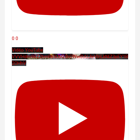
0
0
Vidéo YouTube
VVVHdm9BZ2hmRk5UbG5hOWw0UUJleVlnLkNlZ3pEY1B
2OHhV