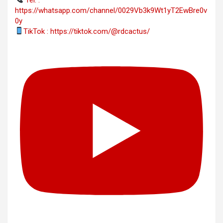
https://whatsapp.com/channel/0029Vb3k9Wt1yT2EwBre0v
0y
TikTok : https://tiktok.com/@rdcactus/