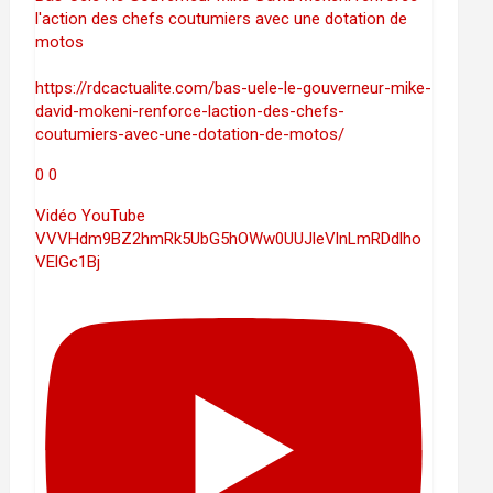
l'action des chefs coutumiers avec une dotation de
motos
https://rdcactualite.com/bas-uele-le-gouverneur-mike-
david-mokeni-renforce-laction-des-chefs-
coutumiers-avec-une-dotation-de-motos/
0
0
Vidéo YouTube
VVVHdm9BZ2hmRk5UbG5hOWw0UUJleVlnLmRDdlho
VElGc1Bj