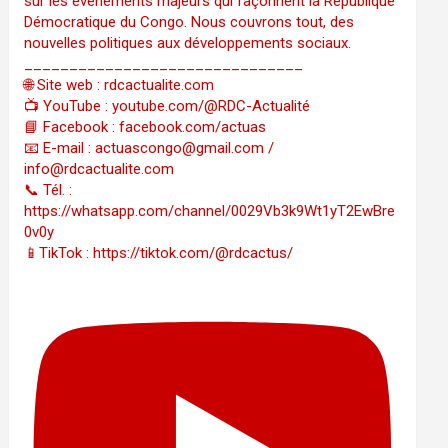
sur les événements majeurs qui façonnent la République
Démocratique du Congo. Nous couvrons tout, des
nouvelles politiques aux développements sociaux.
_______________________________
🌐 Site web : rdcactualite.com
📺 YouTube : youtube.com/@RDC-Actualité
📘 Facebook : facebook.com/actuas
📧 E-mail : actuascongo@gmail.com /
info@rdcactualite.com
📞 Tél. : ‪‪‪‪‪‪‪‪‪‪‪‪‪‪‪‪‪‪‪‪‪‪‪‪‪‪‪‪‪‪‪‪
https://whatsapp.com/channel/0029Vb3k9Wt1yT2EwBre
0v0y
📱TikTok : https://tiktok.com/@rdcactus/