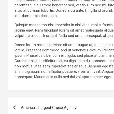
pellentesque euismod hendrerit sed, vestibulum nec mi. Inte
eros at pulvinar lobortis. Donec arcu ante, fringilla id orci 
interdum turpis dapibus a.
Quisque massa mauris, imperdiet in nisl vitae, mollis faucib
lacinia eget. Nam tincidunt lorem sit amet malesuada aliquet
vulputate aliquet tincidunt. Nulla sed urna consequat, aliqu
Donec lorem metus, pulvinar sit amet augue ut, tristique eu
lorem. Praesent commodo orci ut venenatis dictum. Pellent
ipsum. Phasellus bibendum elit ligula, sed placerat diam 
Curabitur aliquet efficitur nisi, eu dignissim dui consectet
non metus vitae sem imperdiet scelerisque. Aenean egestas
enim, dignissim non efficitur posuere, viverra in velit. Aliqu
consequat. Mauris quis nulla sed dui volutpat semper eget 
Navigation
America’s Largest Cruise Agency
de