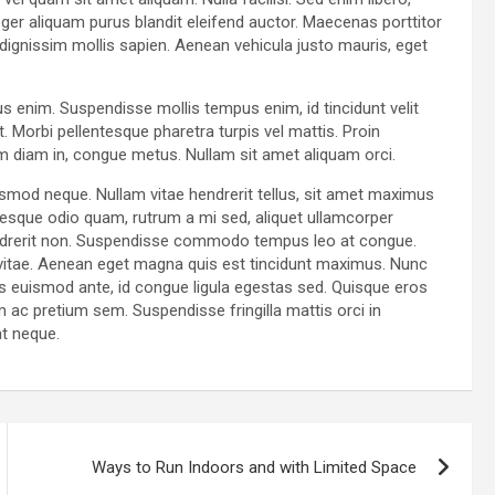
ger aliquam purus blandit eleifend auctor. Maecenas porttitor
id, dignissim mollis sapien. Aenean vehicula justo mauris, eget
us enim. Suspendisse mollis tempus enim, id tincidunt velit
. Morbi pellentesque pharetra turpis vel mattis. Proin
am diam in, congue metus. Nullam sit amet aliquam orci.
ismod neque. Nullam vitae hendrerit tellus, sit amet maximus
esque odio quam, rutrum a mi sed, aliquet ullamcorper
hendrerit non. Suspendisse commodo tempus leo at congue.
ur vitae. Aenean eget magna quis est tincidunt maximus. Nunc
 euismod ante, id congue ligula egestas sed. Quisque eros
am ac pretium sem. Suspendisse fringilla mattis orci in
at neque.
Ways to Run Indoors and with Limited Space