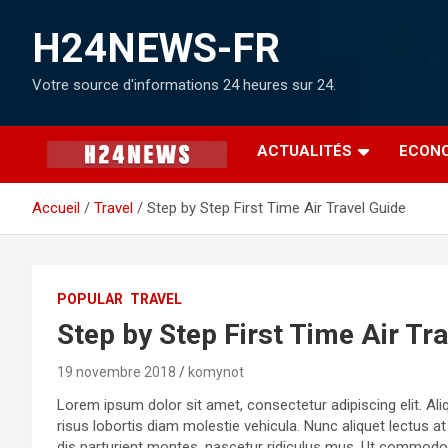
H24NEWS-FR
Votre source d'informations 24 heures sur 24.
ACTUALITÉS
ECON
Accueil
Travel
Step by Step First Time Air Travel Guide
POPULAR
TRAVEL
Step by Step First Time Air Tr
19 novembre 2018
komynot
Lorem ipsum dolor sit amet, consectetur adipiscing elit. Aliq
risus lobortis diam molestie vehicula. Nunc aliquet lectus a
dis parturient montes, nascetur ridiculus mus. Ut commodo v