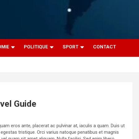
OMIE
POLITIQUE
SPORT
CONTACT
avel Guide
uam eros ante, placerat ac pulvinar at, iaculis a quam. Duis ut
t egestas tristique. Orci varius natoque penatibus et magnis
el quam sit amet aliquam. Nulla facilisi. Sed enim libero,