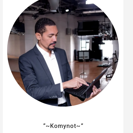
e
r
”~Komynot~”