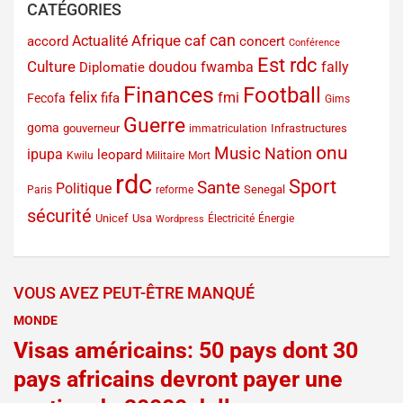
CATÉGORIES
can
Afrique
caf
Actualité
accord
concert
Conférence
Est rdc
Culture
doudou fwamba
fally
Diplomatie
Finances
Football
felix
fmi
fifa
Fecofa
Gims
Guerre
goma
gouverneur
Infrastructures
immatriculation
onu
Music
Nation
ipupa
leopard
Kwilu
Militaire
Mort
rdc
Sport
Sante
Politique
Senegal
Paris
reforme
sécurité
Unicef
Usa
Électricité
Énergie
Wordpress
VOUS AVEZ PEUT-ÊTRE MANQUÉ
MONDE
Visas américains: 50 pays dont 30
pays africains devront payer une