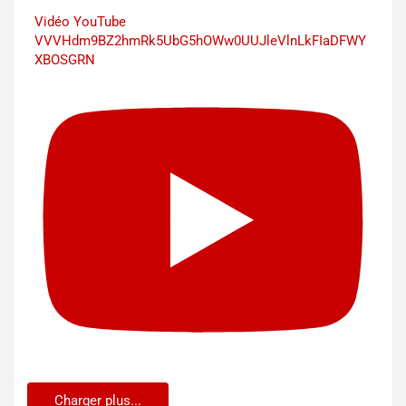
Vidéo YouTube
VVVHdm9BZ2hmRk5UbG5hOWw0UUJleVlnLkFIaDFWY
XBOSGRN
Charger plus...