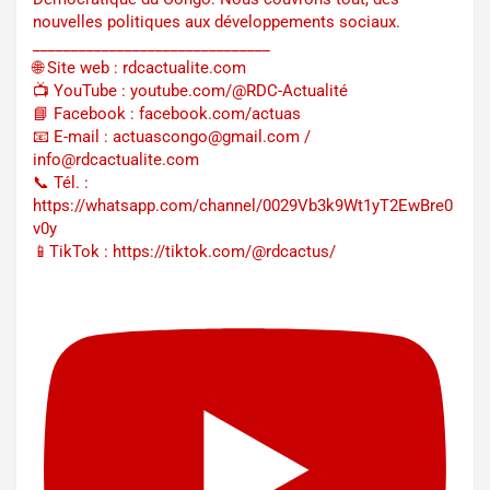
nouvelles politiques aux développements sociaux.
_______________________________
🌐 Site web : rdcactualite.com
📺 YouTube : youtube.com/@RDC-Actualité
📘 Facebook : facebook.com/actuas
📧 E-mail : actuascongo@gmail.com /
info@rdcactualite.com
📞 Tél. : ‪‪‪‪‪‪‪‪‪‪‪‪‪‪‪‪‪‪‪‪‪‪‪‪‪‪‪‪‪‪‪‪
https://whatsapp.com/channel/0029Vb3k9Wt1yT2EwBre0
v0y
📱TikTok : https://tiktok.com/@rdcactus/