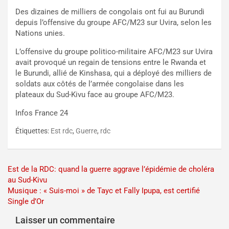
Des dizaines de milliers de congolais ont fui au Burundi
depuis l’offensive du groupe AFC/M23 sur Uvira, selon les
Nations unies.
L’offensive du groupe politico-militaire AFC/M23 sur Uvira
avait provoqué un regain de tensions entre le Rwanda et
le Burundi, allié de Kinshasa, qui a déployé des milliers de
soldats aux côtés de l’armée congolaise dans les
plateaux du Sud-Kivu face au groupe AFC/M23.
Infos France 24
Étiquettes:
Est rdc
,
Guerre
,
rdc
Navigation
Est de la RDC: quand la guerre aggrave l’épidémie de choléra
au Sud-Kivu
de
Musique : « Suis-moi » de Tayc et Fally Ipupa, est certifié
l’article
Single d’Or
Laisser un commentaire