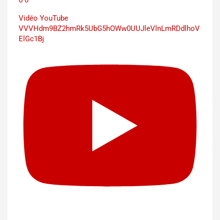
Vidéo YouTube
VVVHdm9BZ2hmRk5UbG5hOWw0UUJleVlnLmRDdlhoV
ElGc1Bj