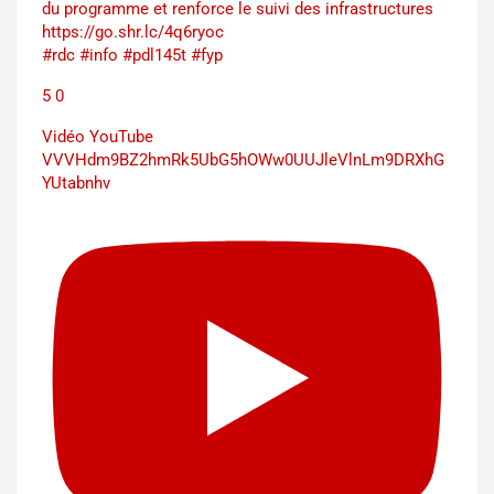
du programme et renforce le suivi des infrastructures
https://go.shr.lc/4q6ryoc
#rdc #info #pdl145t #fyp
5
0
Vidéo YouTube
VVVHdm9BZ2hmRk5UbG5hOWw0UUJleVlnLm9DRXhG
YUtabnhv