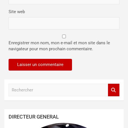
Site web
Enregistrer mon nom, mon e-mail et mon site dans le
navigateur pour mon prochain commentaire.
R
e
c
h
e
DIRECTEUR GENERAL
r
c