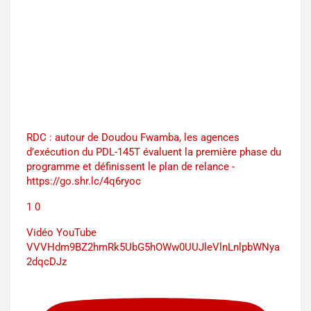
RDC : autour de Doudou Fwamba, les agences
d’exécution du PDL-145T évaluent la première phase du
programme et définissent le plan de relance -
https://go.shr.lc/4q6ryoc
1
0
Vidéo YouTube
VVVHdm9BZ2hmRk5UbG5hOWw0UUJleVlnLnlpbWNya
2dqcDJz