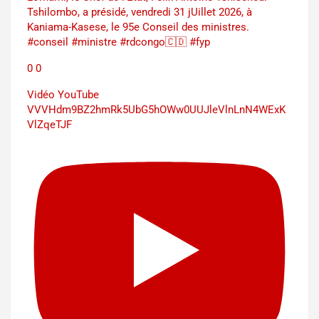
Tshilombo, a présidé, vendredi 31 jUillet 2026, à
Kaniama-Kasese, le 95e Conseil des ministres.
#conseil #ministre #rdcongo🇨🇩 #fyp
0
0
Vidéo YouTube
VVVHdm9BZ2hmRk5UbG5hOWw0UUJleVlnLnN4WExK
VlZqeTJF