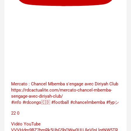
Mercato : Chancel Mbemba s'engage avec Diriyah Club
https://rdcactualite.com/mercato-chancel-mbemba-
sengage-avec-diriyah-club/
#info #rdcongo🇨🇩 #football #chancelmbemba #fypシ
22
0
Vidéo YouTube
VVVHdm9BZ2hmRk5UbG5hOWw0UUJleVlnLlptNW5TR