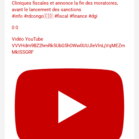
Cliniques fiscales et annonce la fin des moratoires,
avant le lancement des sanctions
#info #rdcongo🇨🇩 #fiscal #finance #dgi
0
0
Vidéo YouTube
VVVHdm9BZ2hmRk5UbG5hOWw0UUJleVlnLjVqMEZm
MklSSGRF