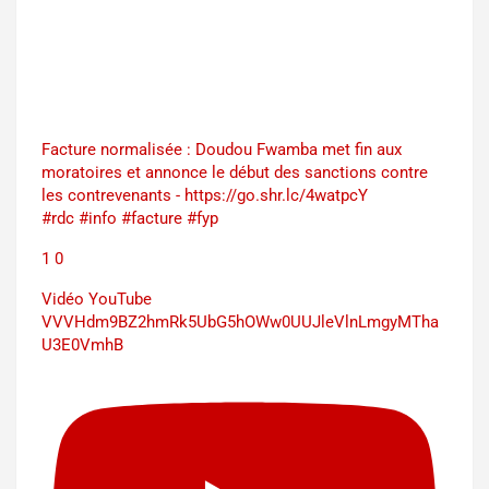
Facture normalisée : Doudou Fwamba met fin aux
moratoires et annonce le début des sanctions contre
les contrevenants - https://go.shr.lc/4watpcY
#rdc #info #facture #fyp
1
0
Vidéo YouTube
VVVHdm9BZ2hmRk5UbG5hOWw0UUJleVlnLmgyMTha
U3E0VmhB