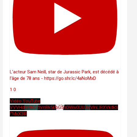
L’acteur Sam Neill, star de Jurassic Park, est décédé à
l’âge de 78 ans - https://go.shr.lc/4aNoMxD
1
0
Vidéo YouTube
VVVHdm9BZ2hmRk5UbG5hOWw0UUJleVlnLlRXVkdkS
FMxX3lR