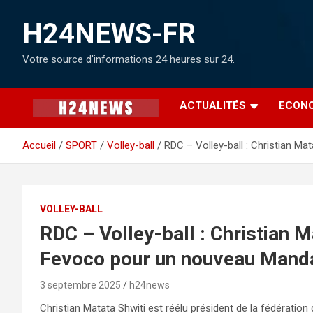
H24NEWS-FR
Votre source d'informations 24 heures sur 24.
ACTUALITÉS
ECON
Accueil
SPORT
Volley-ball
RDC – Volley-ball : Christian M
VOLLEY-BALL
RDC – Volley-ball : Christian M
Fevoco pour un nouveau Mand
3 septembre 2025
h24news
Christian Matata Shwiti est réélu président de la fédératio