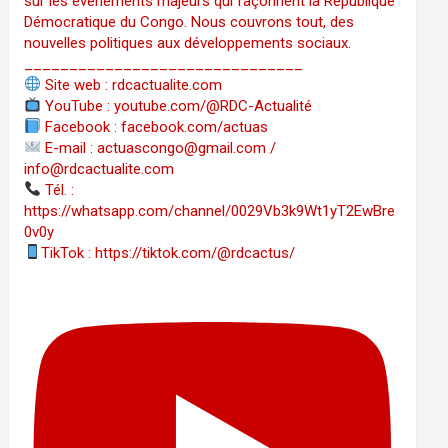
sur les événements majeurs qui façonnent la République
Démocratique du Congo. Nous couvrons tout, des
nouvelles politiques aux développements sociaux.
_______________________________
Site web : rdcactualite.com
YouTube : youtube.com/@RDC-Actualité
Facebook : facebook.com/actuas
E-mail : actuascongo@gmail.com /
info@rdcactualite.com
Tél. : ‪‪‪‪‪‪‪‪‪‪‪‪‪‪‪‪‪‪‪‪‪‪‪‪‪‪‪‪‪‪‪‪
https://whatsapp.com/channel/0029Vb3k9Wt1yT2EwBre
0v0y
TikTok : https://tiktok.com/@rdcactus/