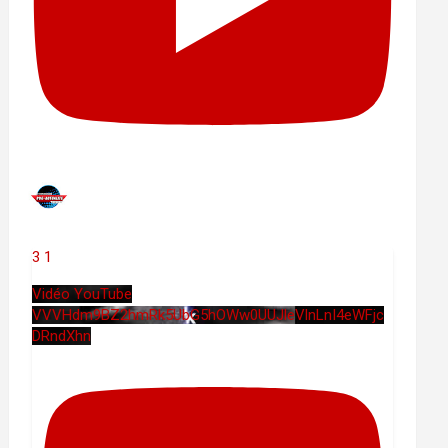
3
1
Vidéo YouTube
VVVHdm9BZ2hmRk5UbG5hOWw0UUJleVlnLnI4eWFjc
DRndXhn