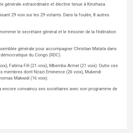
 générale extraordinaire et élective tenue à Kinshasa.
isant 29 voix sur les 29 votants. Dans la foulée, 8 autres
 nommer le secrétaire général et le trésorier de la fédération
 Assemblée générale pour accompagner Christian Matata dans
ue démocratique du Congo (RDC).
ix), Fatima Fifi (21 voix), Mbemba Armel (21 voix). Outre ces
tres membres dont Nzazi Eminence (26 voix), Mukendi
Thomas Makwidi (16 voix).
ti a encore convaincu ses sociétaires avec son programme de