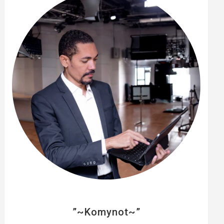
e
r
”~Komynot~”