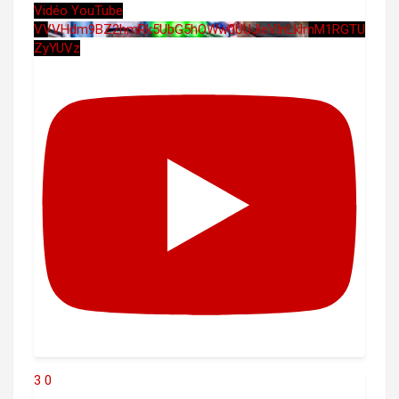
Vidéo YouTube
VVVHdm9BZ2hmRk5UbG5hOWw0UUJleVlnLklmM1RGTU
ZyYUVz
3
0