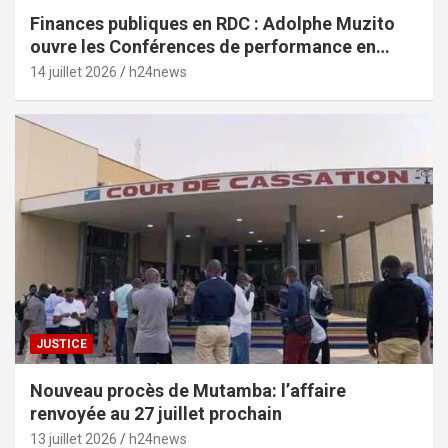
Finances publiques en RDC : Adolphe Muzito
ouvre les Conférences de performance en
prélude au budget-programme de 2028
14 juillet 2026
h24news
JUSTICE
Nouveau procès de Mutamba: l’affaire
renvoyée au 27 juillet prochain
13 juillet 2026
h24news