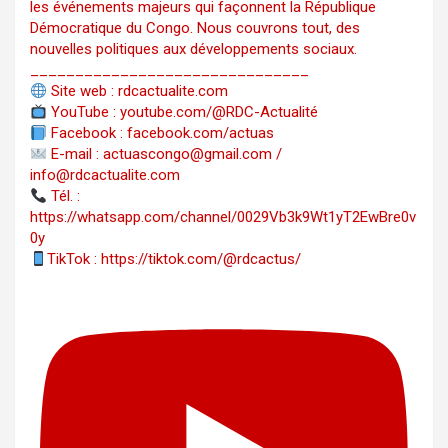
les événements majeurs qui façonnent la République
Démocratique du Congo. Nous couvrons tout, des
nouvelles politiques aux développements sociaux.
_______________________________
Site web : rdcactualite.com
YouTube : youtube.com/@RDC-Actualité
Facebook : facebook.com/actuas
E-mail : actuascongo@gmail.com /
info@rdcactualite.com
Tél. : ‪‪‪‪‪‪‪‪‪‪‪‪‪‪‪‪‪‪‪‪‪‪‪‪‪‪‪‪‪‪‪‪
https://whatsapp.com/channel/0029Vb3k9Wt1yT2EwBre0v
0y
TikTok : https://tiktok.com/@rdcactus/