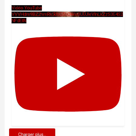
Vidéo YouTube
VVVHdm9BZ2hmRk5UbG5hOWw0UUJleVlnLkZzS3E4S2
NFdEtN
Charger plus...