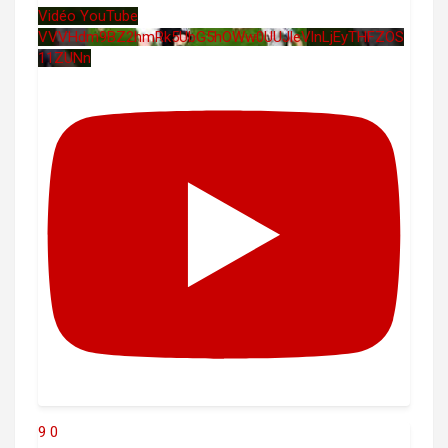
Vidéo YouTube
VVVHdm9BZ2hmRk5UbG5hOWw0UUJleVlnLjEyTHFZOS
11ZUNn
9
0