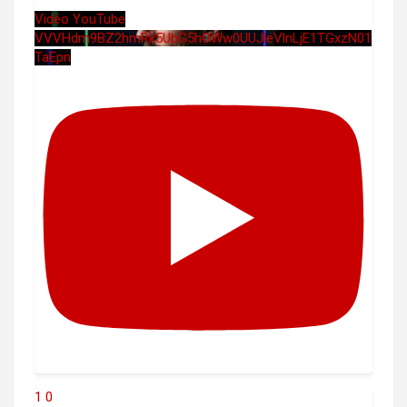
Vidéo YouTube
VVVHdm9BZ2hmRk5UbG5hOWw0UUJleVlnLjE1TGxzN01
TaEpn
1
0