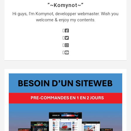
”~Komynot~”
Hi guys, I’m Komynot, developper webmaster. Wish you
welcome & enjoy my contents.