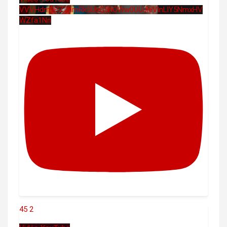
VVVHdm9BZ2hmRk5UbG5hOWw0UUJleVlnLlY5NmxHV
WZfa1Nn
45
2