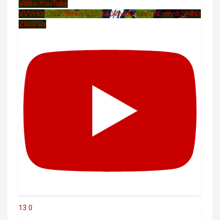
Vidéo YouTube
VVVHdm9BZ2hmRk5UbG5hOWw0UUJleVlnLmhnb2F4Nz
ZWSFRv
13
0