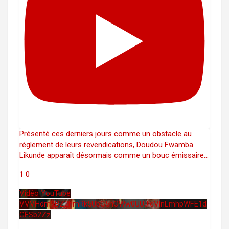
Présenté ces derniers jours comme un obstacle au
règlement de leurs revendications, Doudou Fwamba
Likunde apparaît désormais comme un bouc émissaire
...
1
0
Vidéo YouTube
VVVHdm9BZ2hmRk5UbG5hOWw0UUJleVlnLmhpWFE1d
GFSb2Zz