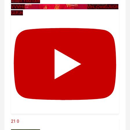
Vidéo YouTube
VVVHdm9BZ2hmRk5UbG5hOWw0UUJleVlnLjQwa0JIcGh
GUFJn
21
0