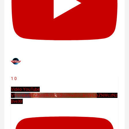
1
0
Vidéo YouTube
VVVHdm9BZ2hmRk5UbG5hOWw0UUJleVlnLlpZNWczNz
BveXlr