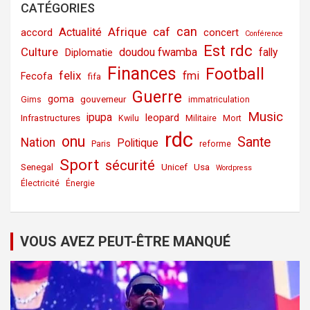
CATÉGORIES
can
Afrique
caf
Actualité
accord
concert
Conférence
Est rdc
Culture
doudou fwamba
fally
Diplomatie
Finances
Football
felix
fmi
Fecofa
fifa
Guerre
goma
gouverneur
Gims
immatriculation
Music
ipupa
leopard
Infrastructures
Kwilu
Militaire
Mort
rdc
onu
Sante
Nation
Politique
Paris
reforme
Sport
sécurité
Senegal
Unicef
Usa
Wordpress
Électricité
Énergie
VOUS AVEZ PEUT-ÊTRE MANQUÉ