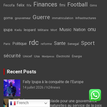
Finances
Football
felix
fmi
Fecofa
fifa
Gims
Guerre
goma
gouverneur
Infrastructures
immatriculation
onu
Music
Nation
ipupa
leopard
Kwilu
Militaire
Mort
rdc
Sport
Sante
Politique
Senegal
Paris
reforme
sécurité
Unicef
Usa
Électricité
Énergie
Wordpress
Recent Posts
Fally Ipupa à la conquête de l’Europe
14 juillet 2026
h24news
À l’ONU, la RDC plaide pour une gouvernance
French
des ressources naturelles au service de la paix