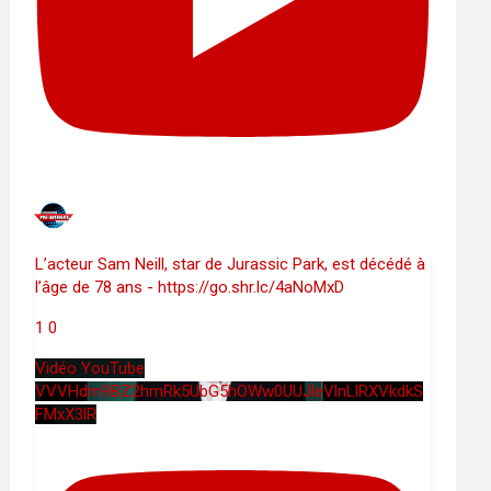
L’acteur Sam Neill, star de Jurassic Park, est décédé à
l’âge de 78 ans - https://go.shr.lc/4aNoMxD
1
0
Vidéo YouTube
VVVHdm9BZ2hmRk5UbG5hOWw0UUJleVlnLlRXVkdkS
FMxX3lR