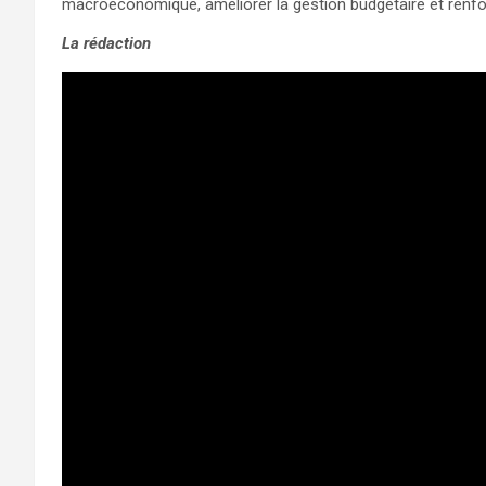
macroéconomique, améliorer la gestion budgétaire et renfor
La rédaction