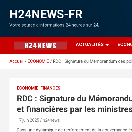
H24NEWS-FR
Votre source d'informations 24 heures sur 24.
ACTUALITÉS
ECON
Accueil
ECONOMIE
RDC : Signature du Mémorandum des polit
ECONOMIE
FINANCES
RDC : Signature du Mémorandu
et financières par les ministr
17 juin 2025
h24news
Dans une dynamique de renforcement de la gouvernance é