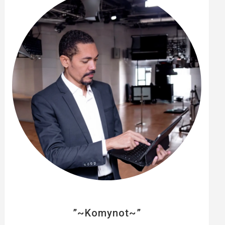
e
r
”~Komynot~”