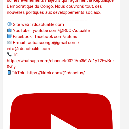
sur les événements majeurs qui façonnent la République
Démocratique du Congo. Nous couvrons tout, des
nouvelles politiques aux développements sociaux.
_______________________________
Site web : rdcactualite.com
YouTube : youtube.com/@RDC-Actualité
Facebook : facebook.com/actuas
E-mail : actuascongo@gmail.com /
info@rdcactualite.com
Tél. : ‪‪‪‪‪‪‪‪‪‪‪‪‪‪‪‪‪‪‪‪‪‪‪‪‪‪‪‪‪‪‪‪
https://whatsapp.com/channel/0029Vb3k9Wt1yT2EwBre
0v0y
TikTok : https://tiktok.com/@rdcactus/