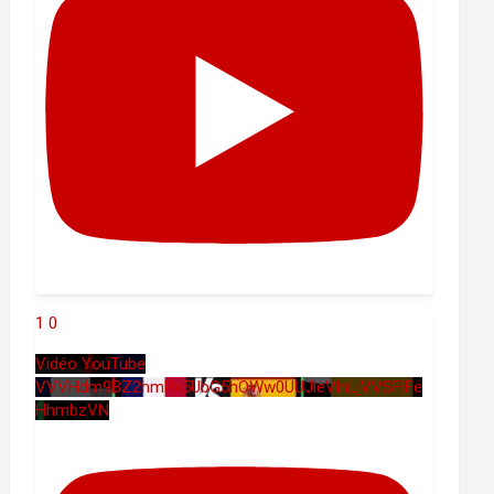
1
0
Vidéo YouTube
VVVHdm9BZ2hmRk5UbG5hOWw0UUJleVlnLjVVSFlFe
HhmbzVN