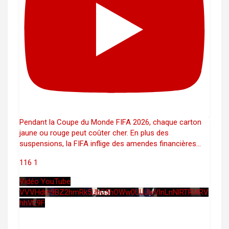
Pendant la Coupe du Monde FIFA 2026, chaque carton
jaune ou rouge peut coûter cher. En plus des
suspensions, la FIFA inflige des amendes financières
...
116
1
Vidéo YouTube
VVVHdm9BZ2hmRk5UbG5hOWw0UUJleVlnLnNlRTRMRV
hhVE9F