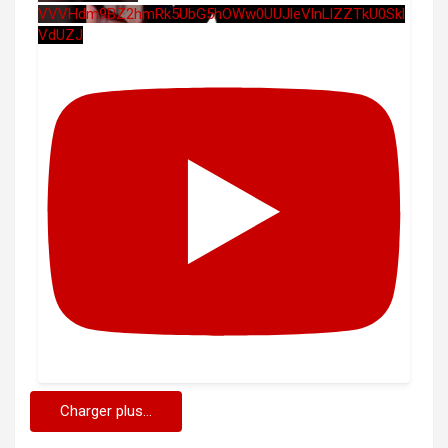
VVVHdm9BZ2hmRk5UbG5hOWw0UUJleVlnLlZZTkU0Skl
VdUZJ
Charger plus...