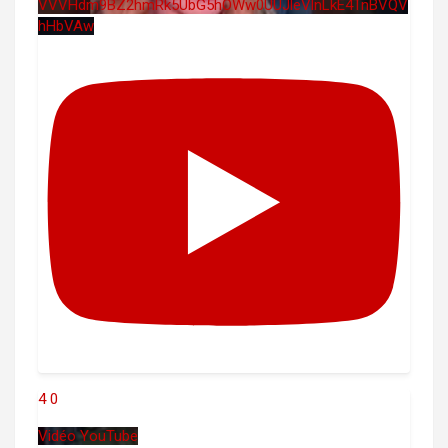
VVVHdm9BZ2hmRk5UbG5hOWw0UUJleVlnLkE4TnBVQV
hHbVAw
4
0
Vidéo YouTube