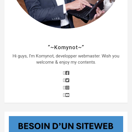
”~Komynot~”
Hi guys, I’m Komynot, developper webmaster. Wish you
welcome & enjoy my contents.