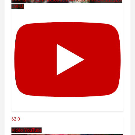
VVVHdm9BZ2hmRk5UbG5hOWw0UUJleVlnLjN3b2czZDl
LMHJj
62
0
Vidéo YouTube