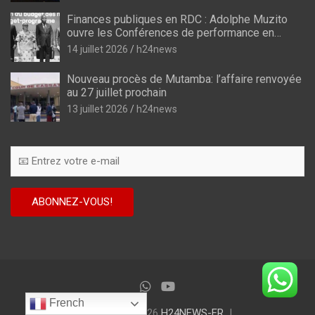
Finances publiques en RDC : Adolphe Muzito
ouvre les Conférences de performance en
prélude au budget-programme de 2028
14 juillet 2026
h24news
Nouveau procès de Mutamba: l’affaire renvoyée
au 27 juillet prochain
13 juillet 2026
h24news
French
Copyright © 2026
H24NEWS-FR