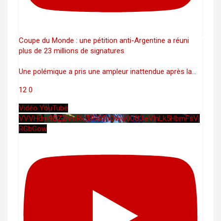
Coupe du Monde : une pétition anti-Argentine a réuni
plus de 23 millions de signatures
Une polémique a pris une ampleur inattendue après la
...
12
0
Vidéo YouTube
VVVHdm9BZ2hmRk5UbG5hOWw0UUJleVlnLk5HbmFsVj
RGbGow