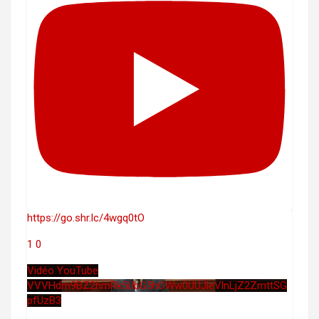
https://go.shr.lc/4wgq0tO
1
0
Vidéo YouTube
VVVHdm9BZ2hmRk5UbG5hOWw0UUJleVlnLjZ2ZmttSG
pfUzB3