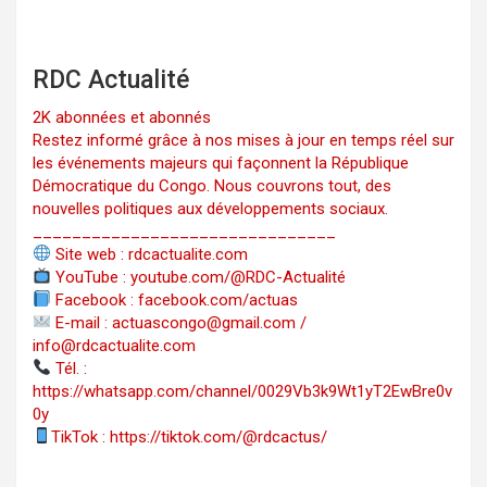
RDC Actualité
2K abonnées et abonnés
Restez informé grâce à nos mises à jour en temps réel sur
les événements majeurs qui façonnent la République
Démocratique du Congo. Nous couvrons tout, des
nouvelles politiques aux développements sociaux.
_______________________________
Site web : rdcactualite.com
YouTube : youtube.com/@RDC-Actualité
Facebook : facebook.com/actuas
E-mail : actuascongo@gmail.com /
info@rdcactualite.com
Tél. : ‪‪‪‪‪‪‪‪‪‪‪‪‪‪‪‪‪‪‪‪‪‪‪‪‪‪‪‪‪‪‪‪
https://whatsapp.com/channel/0029Vb3k9Wt1yT2EwBre0v
0y
TikTok : https://tiktok.com/@rdcactus/