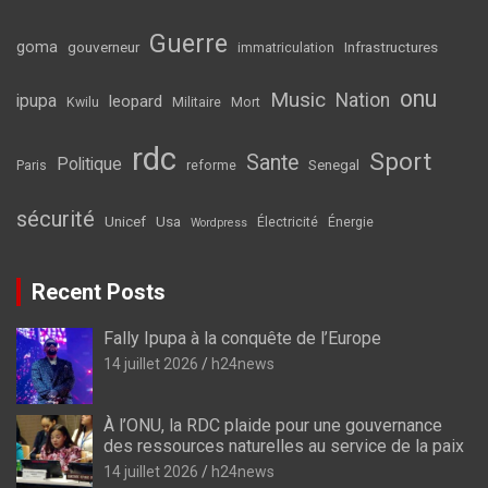
Guerre
goma
gouverneur
Infrastructures
immatriculation
onu
Music
Nation
ipupa
leopard
Kwilu
Militaire
Mort
rdc
Sport
Sante
Politique
Senegal
Paris
reforme
sécurité
Unicef
Usa
Électricité
Énergie
Wordpress
Recent Posts
Fally Ipupa à la conquête de l’Europe
14 juillet 2026
h24news
À l’ONU, la RDC plaide pour une gouvernance
des ressources naturelles au service de la paix
14 juillet 2026
h24news