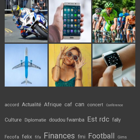
can
Afrique
caf
Actualité
accord
concert
Conférence
Est rdc
Culture
doudou fwamba
fally
Diplomatie
Finances
Football
felix
fmi
Fecofa
fifa
Gims