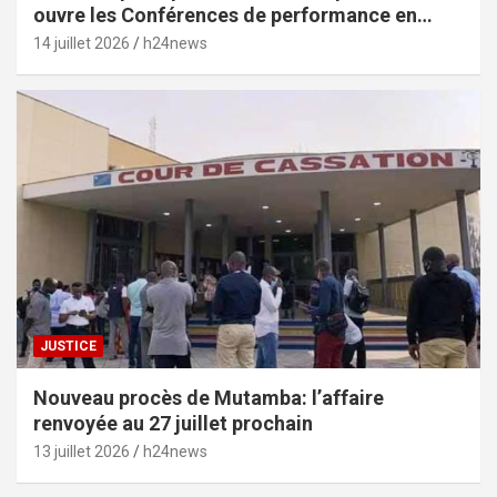
ouvre les Conférences de performance en
prélude au budget-programme de 2028
14 juillet 2026
h24news
JUSTICE
Nouveau procès de Mutamba: l’affaire
renvoyée au 27 juillet prochain
13 juillet 2026
h24news