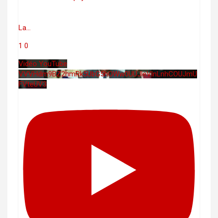
La
...
1
0
Vidéo YouTube
VVVHdm9BZ2hmRk5UbG5hOWw0UUJleVlnLnhCOUJmU
FVteUV3