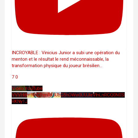
INCROYABLE : Vinicius Junior a subi une opération du
menton et le résultat le rend méconnaissable, la
transformation physique du joueur brésilien
...
7
0
Vidéo YouTube
VVVHdm9BZ2hmRk5UbG5hOWw0UUJleVlnLnRCQ0N0Sl
RKNy1J