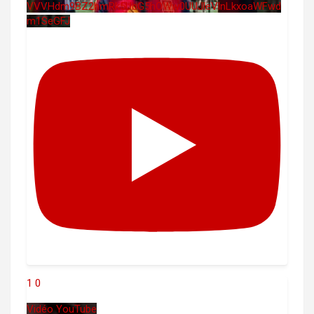
VVVHdm9BZ2hmRk5UbG5hOWw0UUJleVlnLkxoaWFwd
m1SeGFJ
1
0
Vidéo YouTube