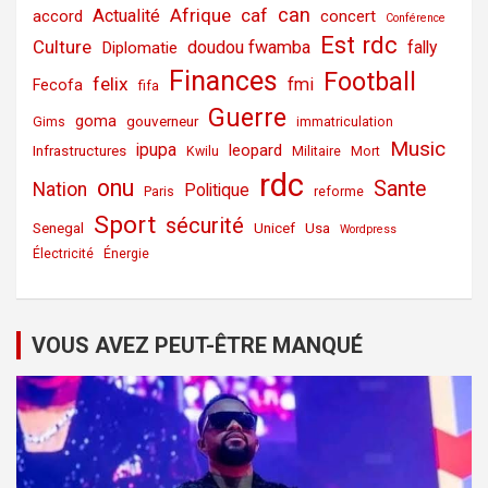
can
Afrique
caf
Actualité
accord
concert
Conférence
Est rdc
Culture
doudou fwamba
fally
Diplomatie
Finances
Football
felix
fmi
Fecofa
fifa
Guerre
goma
gouverneur
Gims
immatriculation
Music
ipupa
leopard
Infrastructures
Kwilu
Militaire
Mort
rdc
onu
Sante
Nation
Politique
Paris
reforme
Sport
sécurité
Senegal
Unicef
Usa
Wordpress
Électricité
Énergie
VOUS AVEZ PEUT-ÊTRE MANQUÉ