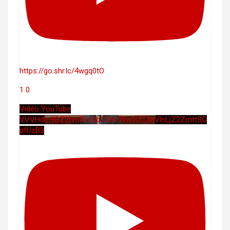
https://go.shr.lc/4wgq0tO
1
0
Vidéo YouTube
VVVHdm9BZ2hmRk5UbG5hOWw0UUJleVlnLjZ2ZmttSG
pfUzB3