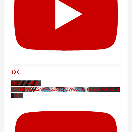
10
0
Vidéo YouTube
VVVHdm9BZ2hmRk5UbG5hOWw0UUJleVlnLjdDZ0dxQnk
3Uk9F