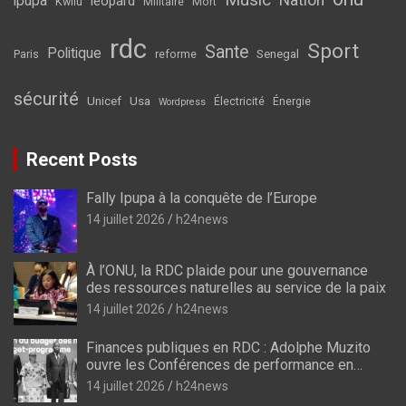
ipupa
leopard
Kwilu
Militaire
Mort
rdc
Sport
Sante
Politique
Senegal
Paris
reforme
sécurité
Unicef
Usa
Électricité
Énergie
Wordpress
Recent Posts
Fally Ipupa à la conquête de l’Europe
14 juillet 2026
h24news
À l’ONU, la RDC plaide pour une gouvernance
des ressources naturelles au service de la paix
14 juillet 2026
h24news
Finances publiques en RDC : Adolphe Muzito
ouvre les Conférences de performance en
prélude au budget-programme de 2028
14 juillet 2026
h24news