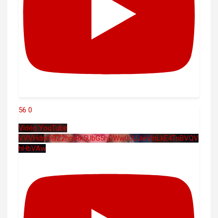
56
0
Vidéo YouTube
VVVHdm9BZ2hmRk5UbG5hOWw0UUJleVlnLkE4TnBVQV
hHbVAw