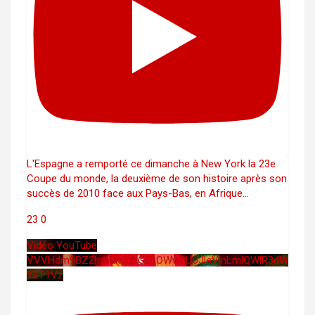
L'Espagne a remporté ce dimanche à New York la 23e
Coupe du monde, la deuxième de son histoire après son
succès de 2010 face aux Pays-Bas, en Afrique
...
23
0
Vidéo YouTube
VVVHdm9BZ2hmRk5UbG5hOWw0UUJleVlnLmlQWlR3dW
Y2T1Vz