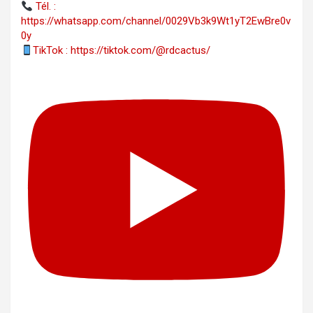
Tél. : ‪‪‪‪‪‪‪‪‪‪‪‪‪‪‪‪‪‪‪‪‪‪‪‪‪‪‪‪‪‪‪‪
https://whatsapp.com/channel/0029Vb3k9Wt1yT2EwBre0v
0y
TikTok : https://tiktok.com/@rdcactus/