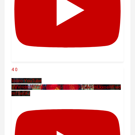
4
0
Vidéo YouTube
VVVHdm9BZ2hmRk5UbG5hOWw0UUJleVlnLkxoaWFwd
m1SeGFJ