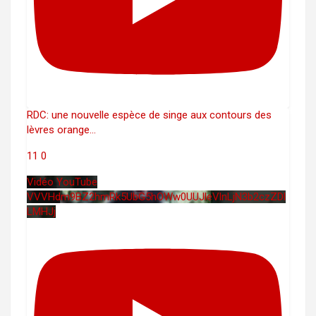
RDC: une nouvelle espèce de singe aux contours des
lèvres orange
...
11
0
Vidéo YouTube
VVVHdm9BZ2hmRk5UbG5hOWw0UUJleVlnLjN3b2czZDl
LMHJj