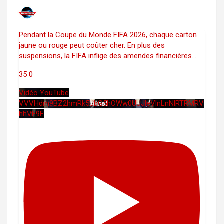
Pendant la Coupe du Monde FIFA 2026, chaque carton
jaune ou rouge peut coûter cher. En plus des
suspensions, la FIFA inflige des amendes financières
...
35
0
Vidéo YouTube
VVVHdm9BZ2hmRk5UbG5hOWw0UUJleVlnLnNlRTRMRV
hhVE9F