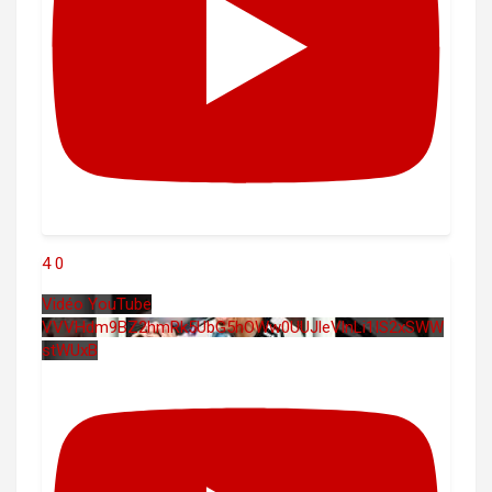
4
0
Vidéo YouTube
VVVHdm9BZ2hmRk5UbG5hOWw0UUJleVlnLi1IS2xSWW
stWUxB