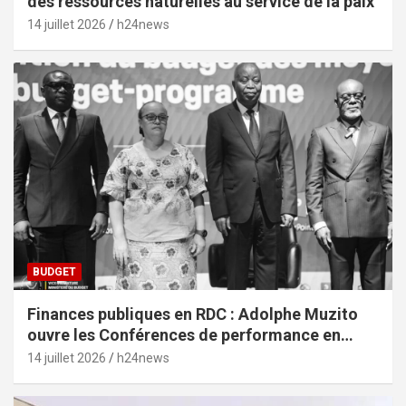
des ressources naturelles au service de la paix
14 juillet 2026
h24news
BUDGET
Finances publiques en RDC : Adolphe Muzito
ouvre les Conférences de performance en
prélude au budget-programme de 2028
14 juillet 2026
h24news