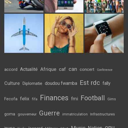
can
Afrique
caf
Actualité
accord
concert
Conférence
Est rdc
Culture
doudou fwamba
fally
Diplomatie
Finances
Football
felix
fmi
Fecofa
fifa
Gims
Guerre
goma
gouverneur
Infrastructures
immatriculation
onu
Music
Nation