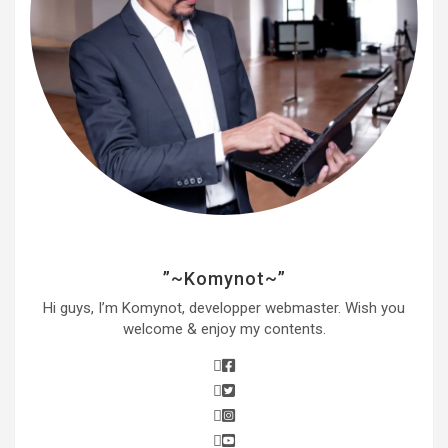
”~Komynot~”
Hi guys, I’m Komynot, developper webmaster. Wish you
welcome & enjoy my contents.