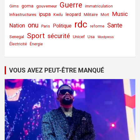
Guerre
goma
gouverneur
Gims
immatriculation
Music
ipupa
leopard
Infrastructures
Kwilu
Militaire
Mort
rdc
onu
Sante
Nation
Politique
Paris
reforme
Sport
sécurité
Senegal
Unicef
Usa
Wordpress
Électricité
Énergie
VOUS AVEZ PEUT-ÊTRE MANQUÉ