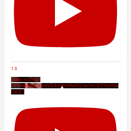
1
0
Vidéo YouTube
VVVHdm9BZ2hmRk5UbG5hOWw0UUJleVlnLlZZTkU0Skl
VdUZJ