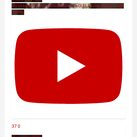
VVVHdm9BZ2hmRk5UbG5hOWw0UUJleVlnLjN3b2czZDl
LMHJj
37
0