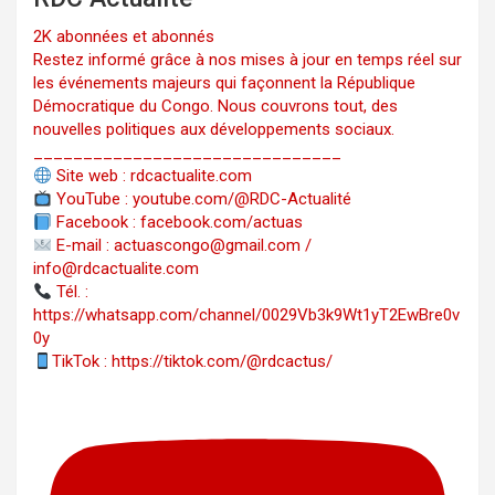
2K abonnées et abonnés
Restez informé grâce à nos mises à jour en temps réel sur
les événements majeurs qui façonnent la République
Démocratique du Congo. Nous couvrons tout, des
nouvelles politiques aux développements sociaux.
_______________________________
Site web : rdcactualite.com
YouTube : youtube.com/@RDC-Actualité
Facebook : facebook.com/actuas
E-mail : actuascongo@gmail.com /
info@rdcactualite.com
Tél. : ‪‪‪‪‪‪‪‪‪‪‪‪‪‪‪‪‪‪‪‪‪‪‪‪‪‪‪‪‪‪‪‪
https://whatsapp.com/channel/0029Vb3k9Wt1yT2EwBre0v
0y
TikTok : https://tiktok.com/@rdcactus/