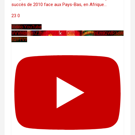
succès de 2010 face aux Pays-Bas, en Afrique
...
23
0
Vidéo YouTube
VVVHdm9BZ2hmRk5UbG5hOWw0UUJleVlnLmlQWlR3dW
Y2T1Vz