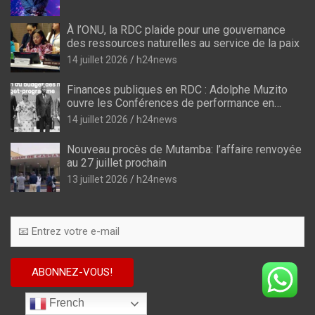
À l’ONU, la RDC plaide pour une gouvernance
des ressources naturelles au service de la paix
14 juillet 2026
h24news
Finances publiques en RDC : Adolphe Muzito
ouvre les Conférences de performance en
prélude au budget-programme de 2028
14 juillet 2026
h24news
Nouveau procès de Mutamba: l’affaire renvoyée
au 27 juillet prochain
13 juillet 2026
h24news
French