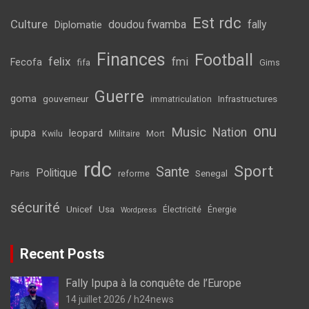
Est rdc
Culture
doudou fwamba
fally
Diplomatie
Finances
Football
felix
fmi
Fecofa
fifa
Gims
Guerre
goma
gouverneur
Infrastructures
immatriculation
onu
Music
Nation
ipupa
leopard
Kwilu
Militaire
Mort
rdc
Sport
Sante
Politique
Senegal
Paris
reforme
sécurité
Unicef
Usa
Électricité
Énergie
Wordpress
Recent Posts
Fally Ipupa à la conquête de l’Europe
14 juillet 2026
h24news