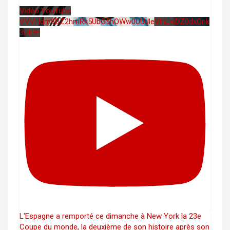
Vidéo YouTube
VVVHdm9BZ2hmRk5UbG5hOWw0UUJleVlnLjdDZ0dxQnk
3Uk9F
L'Espagne a remporté ce dimanche à New York la 23e
Coupe du monde, la deuxième de son histoire après son