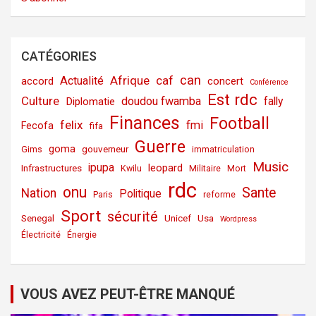
CATÉGORIES
can
Afrique
caf
Actualité
accord
concert
Conférence
Est rdc
Culture
doudou fwamba
fally
Diplomatie
Finances
Football
felix
fmi
Fecofa
fifa
Guerre
goma
gouverneur
Gims
immatriculation
Music
ipupa
leopard
Infrastructures
Kwilu
Militaire
Mort
rdc
onu
Sante
Nation
Politique
Paris
reforme
Sport
sécurité
Senegal
Unicef
Usa
Wordpress
Électricité
Énergie
VOUS AVEZ PEUT-ÊTRE MANQUÉ