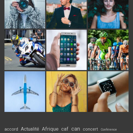
can
Afrique
caf
Actualité
accord
concert
Conférence