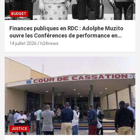
BUDGET
Finances publiques en RDC : Adolphe Muzito
ouvre les Conférences de performance en
prélude au budget-programme de 2028
14 juillet 2026
h24news
JUSTICE