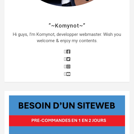
”~Komynot~”
Hi guys, I’m Komynot, developper webmaster. Wish you
welcome & enjoy my contents.