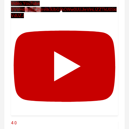
Vidéo YouTube
VVVHdm9BZ2hmRk5UbG5hOWw0UUJleVlnLlZZTkU0Skl
VdUZJ
4
0