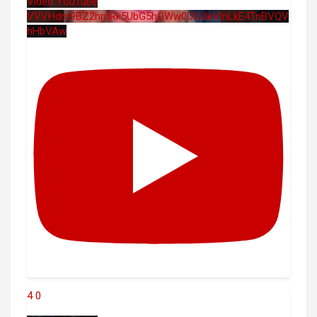
Vidéo YouTube
VVVHdm9BZ2hmRk5UbG5hOWw0UUJleVlnLkE4TnBVQV
hHbVAw
4
0