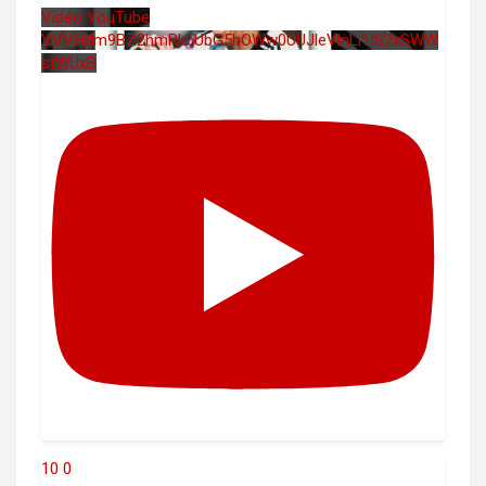
Vidéo YouTube
VVVHdm9BZ2hmRk5UbG5hOWw0UUJleVlnLi1IS2xSWW
stWUxB
10
0