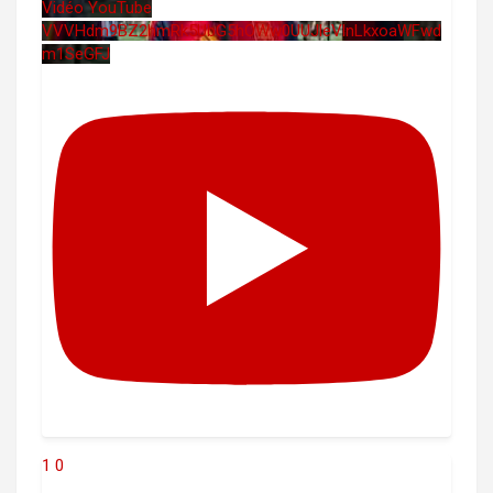
Vidéo YouTube
VVVHdm9BZ2hmRk5UbG5hOWw0UUJleVlnLkxoaWFwd
m1SeGFJ
1
0