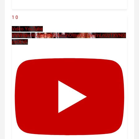
1
0
Vidéo YouTube
VVVHdm9BZ2hmRk5UbG5hOWw0UUJleVlnLnUzTXVNQl
czOEVF