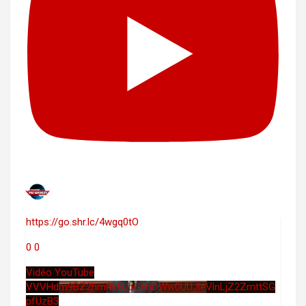
https://go.shr.lc/4wgq0tO
0
0
Vidéo YouTube
VVVHdm9BZ2hmRk5UbG5hOWw0UUJleVlnLjZ2ZmttSG
pfUzB3