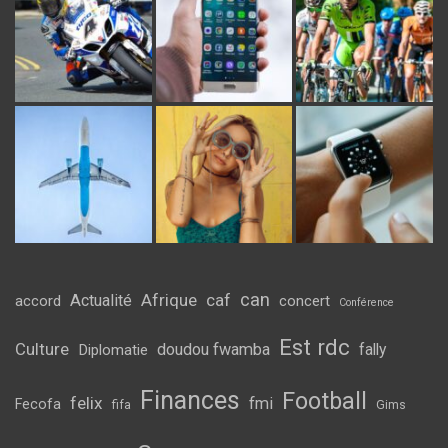
can
Afrique
caf
Actualité
accord
concert
Conférence
Est rdc
Culture
doudou fwamba
fally
Diplomatie
Finances
Football
felix
fmi
Fecofa
fifa
Gims