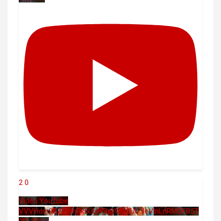
2
0
Vidéo YouTube
VVVHdm9BZ2hmRk5UbG5hOWw0UUJleVlnLnRMOFB5T