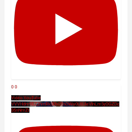
0
0
Vidéo YouTube
VVVHdm9BZ2hmRk5UbG5hOWw0UUJleVlnLm5yOGZDc
05nNmZr