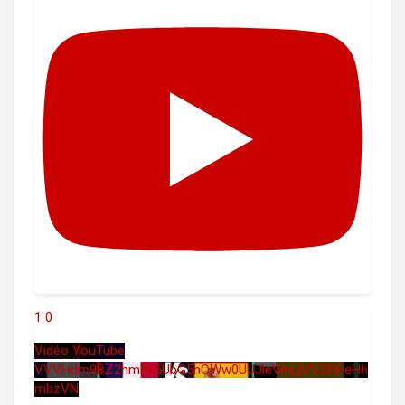
1
0
Vidéo YouTube
VVVHdm9BZ2hmRk5UbG5hOWw0UUJleVlnLjVVSFlFeHh
mbzVN