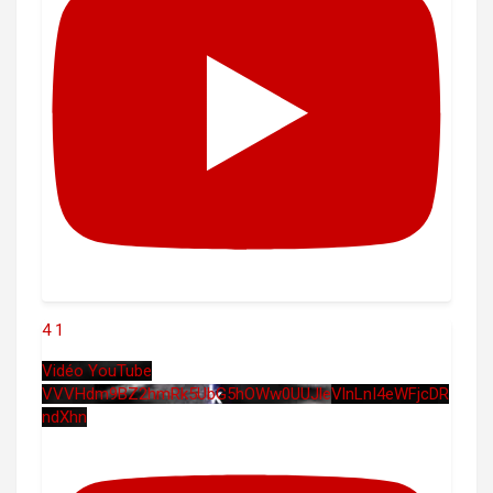
4
1
Vidéo YouTube
VVVHdm9BZ2hmRk5UbG5hOWw0UUJleVlnLnI4eWFjcDR
ndXhn