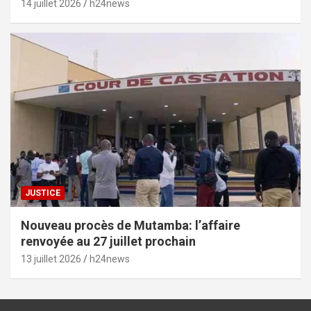
prélude au budget-programme de 2028
14 juillet 2026
h24news
JUSTICE
Nouveau procès de Mutamba: l’affaire
renvoyée au 27 juillet prochain
13 juillet 2026
h24news