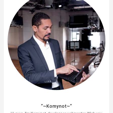
e
r
”~Komynot~”