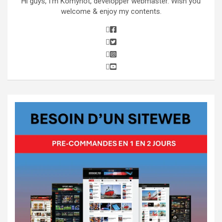
Hi guys, I’m Komynot, developper webmaster. Wish you
welcome & enjoy my contents.