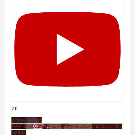
2
0
Vidéo YouTube
VVVHdm9BZ2hmRk5UbG5hOWw0UUJleVlnLnd2VU16LU
JpUGlZ