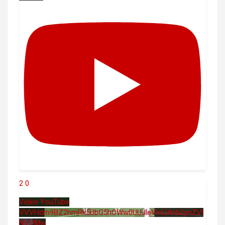
2
0
Vidéo YouTube
VVVHdm9BZ2hmRk5UbG5hOWw0UUJleVlnLlAxb2pnZVl
NVVMw