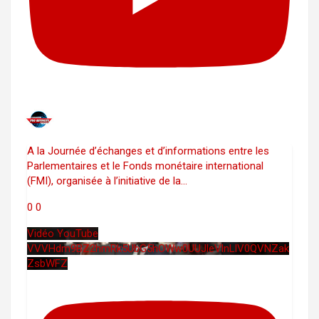
A la Journée d’échanges et d’informations entre les
Parlementaires et le Fonds monétaire international
(FMI), organisée à l’initiative de la
...
0
0
Vidéo YouTube
VVVHdm9BZ2hmRk5UbG5hOWw0UUJleVlnLlV0QVNZak
ZsbWFZ