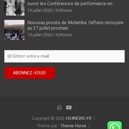
ouvre les Conférences de performance en
prélude au budget-programme de 2028
14 juillet 2026
h24news
Nouveau procès de Mutamba: l’affaire renvoyée
au 27 juillet prochain
13 juillet 2026
h24news
Copyright © 2026
H24NEWS-FR
Thème par :
Theme Horse