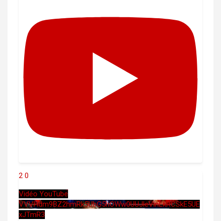
2
0
Vidéo YouTube
VVVHdm9BZ2hmRk5UbG5hOWw0UUJleVlnLkRCSkE5UE
xJTmR3