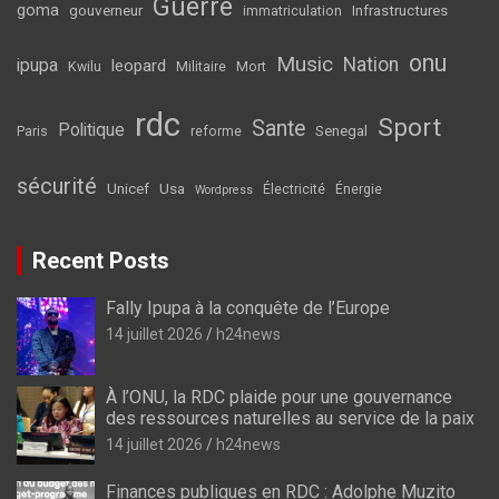
Guerre
goma
gouverneur
Infrastructures
immatriculation
onu
Music
Nation
ipupa
leopard
Kwilu
Militaire
Mort
rdc
Sport
Sante
Politique
Senegal
Paris
reforme
sécurité
Unicef
Usa
Électricité
Énergie
Wordpress
Recent Posts
Fally Ipupa à la conquête de l’Europe
14 juillet 2026
h24news
À l’ONU, la RDC plaide pour une gouvernance
des ressources naturelles au service de la paix
14 juillet 2026
h24news
Finances publiques en RDC : Adolphe Muzito