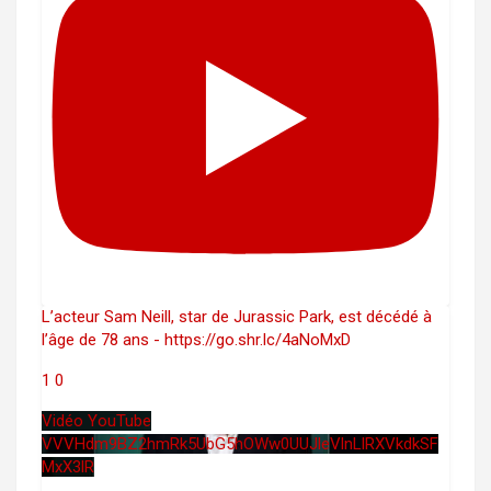
L’acteur Sam Neill, star de Jurassic Park, est décédé à
l’âge de 78 ans - https://go.shr.lc/4aNoMxD
1
0
Vidéo YouTube
VVVHdm9BZ2hmRk5UbG5hOWw0UUJleVlnLlRXVkdkSF
MxX3lR