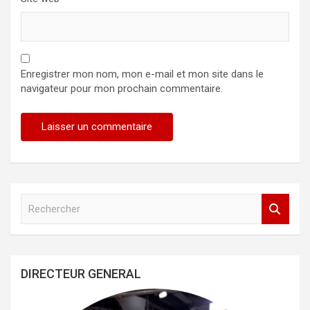
Enregistrer mon nom, mon e-mail et mon site dans le
navigateur pour mon prochain commentaire.
R
e
c
h
e
DIRECTEUR GENERAL
r
c
h