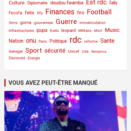
Est rdc
Culture
doudou fwamba
fally
Diplomatie
Finances
Football
felix
fmi
Fecofa
fifa
Guerre
goma
gouverneur
Gims
immatriculation
Music
ipupa
leopard
Infrastructures
Kwilu
Militaire
Mort
rdc
onu
Sante
Nation
Politique
Paris
reforme
Sport
sécurité
Senegal
Unicef
Usa
Wordpress
Électricité
Énergie
VOUS AVEZ PEUT-ÊTRE MANQUÉ