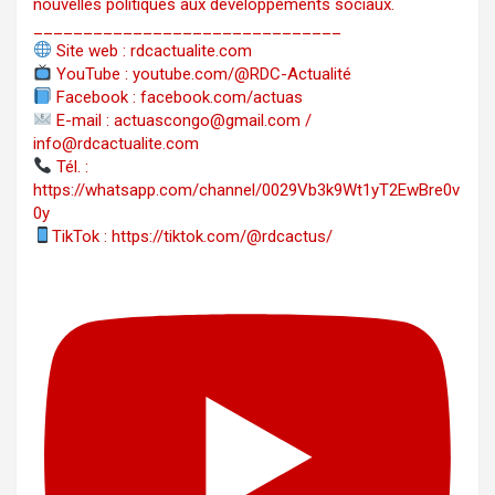
nouvelles politiques aux développements sociaux.
_______________________________
Site web : rdcactualite.com
YouTube : youtube.com/@RDC-Actualité
Facebook : facebook.com/actuas
E-mail : actuascongo@gmail.com /
info@rdcactualite.com
Tél. : ‪‪‪‪‪‪‪‪‪‪‪‪‪‪‪‪‪‪‪‪‪‪‪‪‪‪‪‪‪‪‪‪
https://whatsapp.com/channel/0029Vb3k9Wt1yT2EwBre0v
0y
TikTok : https://tiktok.com/@rdcactus/