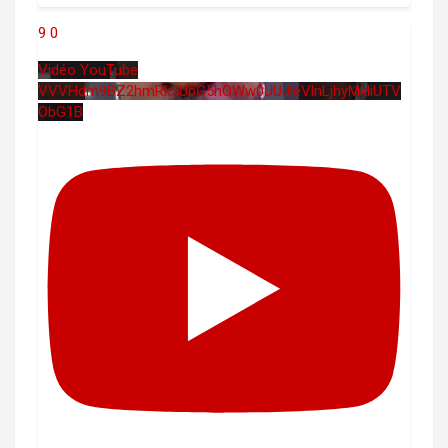
9
0
Vidéo YouTube
VVVHdm9BZ2hmRk5UbG5hOWw0UUJleVlnLjhyMkliUTV
ObG1B