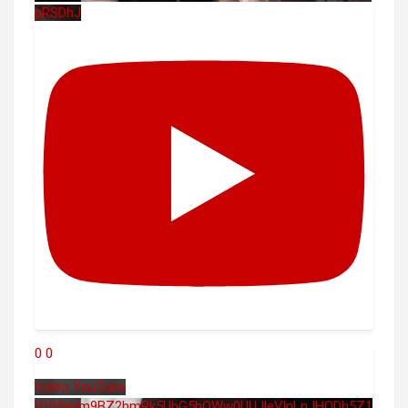
pRSDhJ
0
0
Vidéo YouTube
VVVHdm9BZ2hmRk5UbG5hOWw0UUJleVlnLnJHODh5Z1