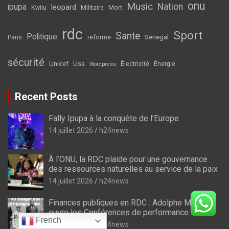
onu
Music
Nation
ipupa
leopard
Kwilu
Militaire
Mort
rdc
Sport
Sante
Politique
Senegal
Paris
reforme
sécurité
Unicef
Usa
Électricité
Énergie
Wordpress
Recent Posts
Fally Ipupa à la conquête de l’Europe
14 juillet 2026
h24news
À l’ONU, la RDC plaide pour une gouvernance
des ressources naturelles au service de la paix
14 juillet 2026
h24news
Finances publiques en RDC : Adolphe Muzito
ouvre les Conférences de performance en
French
prélude au budget-programme de 2028
14 juillet 2026
h24news