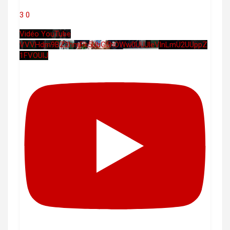
3
0
Vidéo YouTube
VVVHdm9BZ2hmRk5UbG5hOWw0UUJleVlnLmU2UUppZ
1FVOUlJ