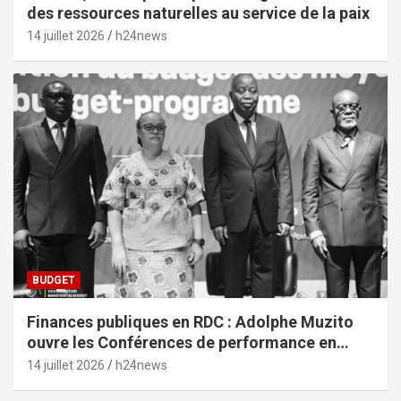
des ressources naturelles au service de la paix
14 juillet 2026
h24news
BUDGET
Finances publiques en RDC : Adolphe Muzito
ouvre les Conférences de performance en
prélude au budget-programme de 2028
14 juillet 2026
h24news