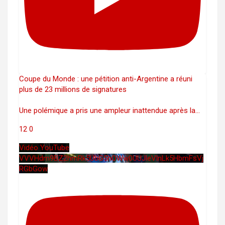
Coupe du Monde : une pétition anti-Argentine a réuni
plus de 23 millions de signatures
Une polémique a pris une ampleur inattendue après la
...
12
0
Vidéo YouTube
VVVHdm9BZ2hmRk5UbG5hOWw0UUJleVlnLk5HbmFsVj
RGbGow