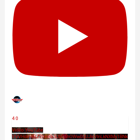
4
0
Vidéo YouTube
VVVHdm9BZ2hmRk5UbG5hOWw0UUJleVlnLkNXMy1BNk