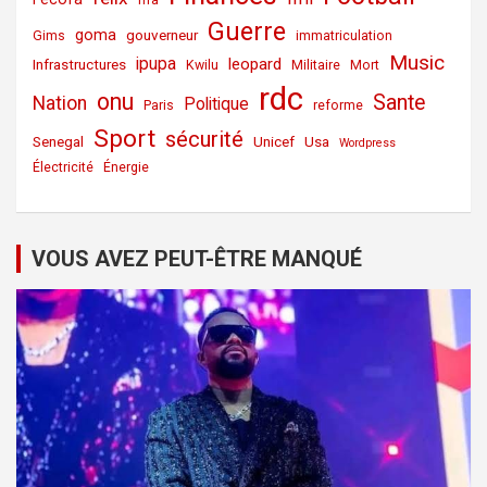
Guerre
goma
gouverneur
Gims
immatriculation
Music
ipupa
leopard
Infrastructures
Kwilu
Militaire
Mort
rdc
onu
Sante
Nation
Politique
Paris
reforme
Sport
sécurité
Senegal
Unicef
Usa
Wordpress
Électricité
Énergie
VOUS AVEZ PEUT-ÊTRE MANQUÉ