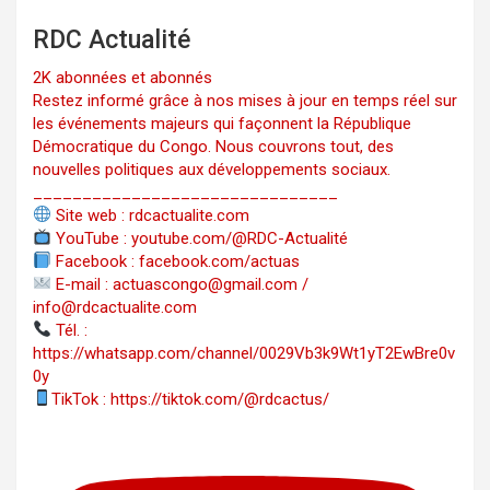
RDC Actualité
2K abonnées et abonnés
Restez informé grâce à nos mises à jour en temps réel sur
les événements majeurs qui façonnent la République
Démocratique du Congo. Nous couvrons tout, des
nouvelles politiques aux développements sociaux.
_______________________________
Site web : rdcactualite.com
YouTube : youtube.com/@RDC-Actualité
Facebook : facebook.com/actuas
E-mail : actuascongo@gmail.com /
info@rdcactualite.com
Tél. : ‪‪‪‪‪‪‪‪‪‪‪‪‪‪‪‪‪‪‪‪‪‪‪‪‪‪‪‪‪‪‪‪
https://whatsapp.com/channel/0029Vb3k9Wt1yT2EwBre0v
0y
TikTok : https://tiktok.com/@rdcactus/