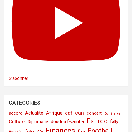
S’abonner
CATÉGORIES
can
Afrique
caf
Actualité
accord
concert
Conférence
Est rdc
Culture
doudou fwamba
fally
Diplomatie
Finances
Football
felix
fmi
Fecofa
fifa