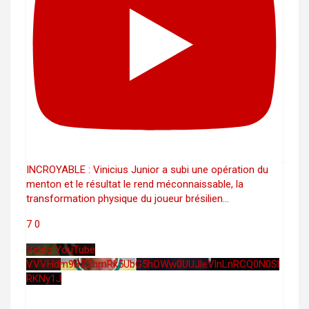
INCROYABLE : Vinicius Junior a subi une opération du
menton et le résultat le rend méconnaissable, la
transformation physique du joueur brésilien
...
7
0
Vidéo YouTube
VVVHdm9BZ2hmRk5UbG5hOWw0UUJleVlnLnRCQ0N0Sl
RKNy1J