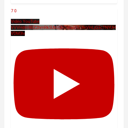
7
0
Vidéo YouTube
VVVHdm9BZ2hmRk5UbG5hOWw0UUJleVlnLjQ3cTNYUH
VDM3lv