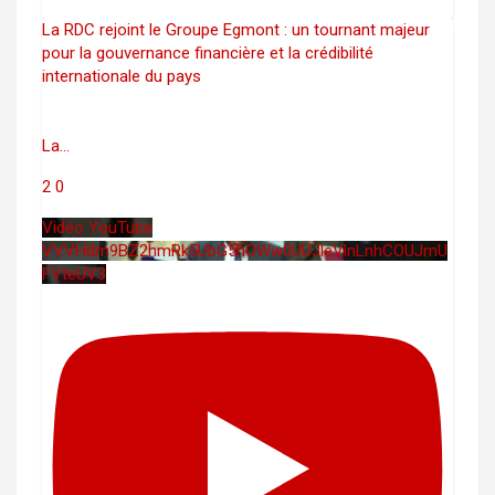
La RDC rejoint le Groupe Egmont : un tournant majeur
pour la gouvernance financière et la crédibilité
internationale du pays
La
...
2
0
Vidéo YouTube
VVVHdm9BZ2hmRk5UbG5hOWw0UUJleVlnLnhCOUJmU
FVteUV3