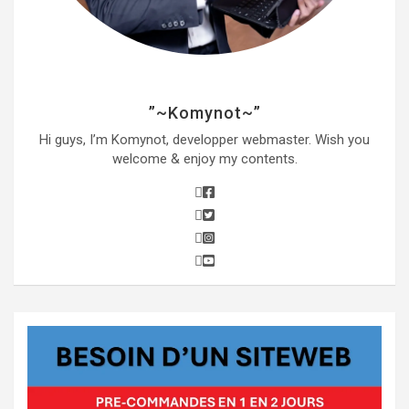
”~Komynot~”
Hi guys, I’m Komynot, developper webmaster. Wish you
welcome & enjoy my contents.