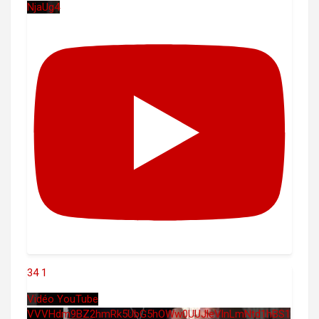
NjaUg4
34
1
Vidéo YouTube
VVVHdm9BZ2hmRk5UbG5hOWw0UUJleVlnLmNtd1hBS1