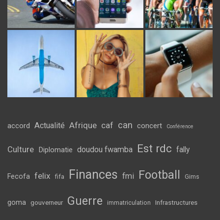
can
Afrique
caf
Actualité
accord
concert
Conférence
Est rdc
Culture
doudou fwamba
fally
Diplomatie
Finances
Football
felix
fmi
Fecofa
fifa
Gims
Guerre
goma
gouverneur
Infrastructures
immatriculation