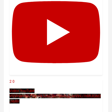
2
0
Vidéo YouTube
VVVHdm9BZ2hmRk5UbG5hOWw0UUJleVlnLi1hMUlGM3
JxblBr