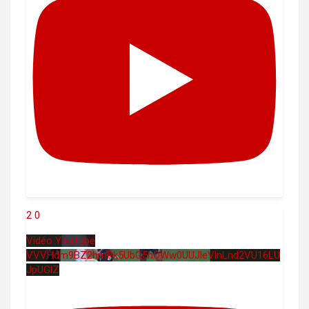
2
0
Vidéo YouTube
VVVHdm9BZ2hmRk5UbG5hOWw0UUJleVlnLnd2VU16LU
JpUGlZ