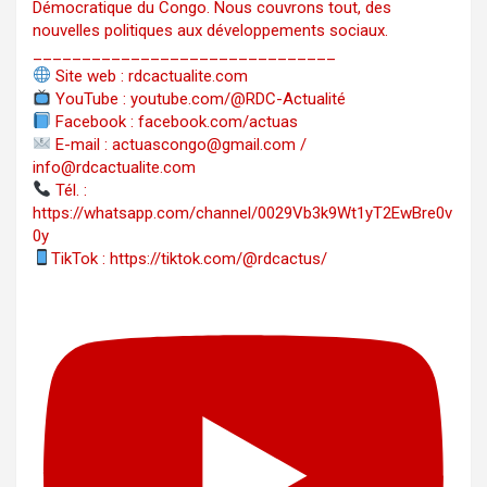
Démocratique du Congo. Nous couvrons tout, des
nouvelles politiques aux développements sociaux.
_______________________________
Site web : rdcactualite.com
YouTube : youtube.com/@RDC-Actualité
Facebook : facebook.com/actuas
E-mail : actuascongo@gmail.com /
info@rdcactualite.com
Tél. : ‪‪‪‪‪‪‪‪‪‪‪‪‪‪‪‪‪‪‪‪‪‪‪‪‪‪‪‪‪‪‪‪
https://whatsapp.com/channel/0029Vb3k9Wt1yT2EwBre0v
0y
TikTok : https://tiktok.com/@rdcactus/