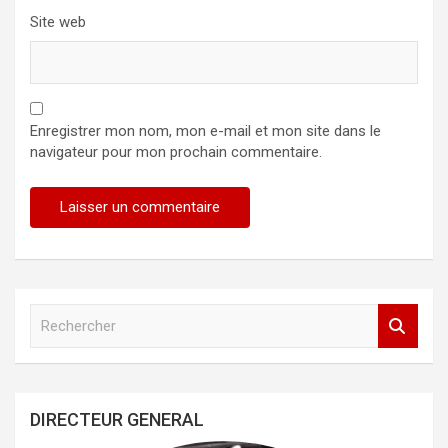
Site web
Enregistrer mon nom, mon e-mail et mon site dans le
navigateur pour mon prochain commentaire.
R
e
c
h
e
DIRECTEUR GENERAL
r
c