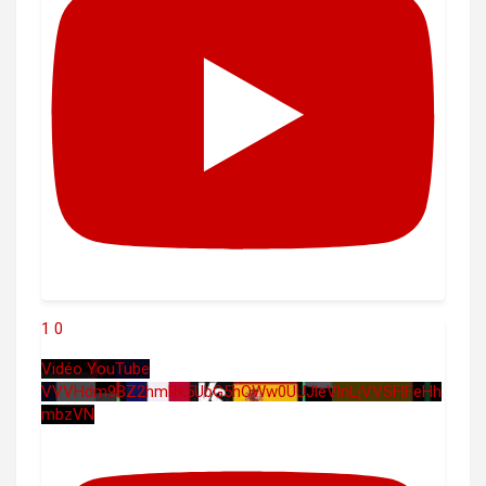
1
0
Vidéo YouTube
VVVHdm9BZ2hmRk5UbG5hOWw0UUJleVlnLjVVSFlFeHh
mbzVN