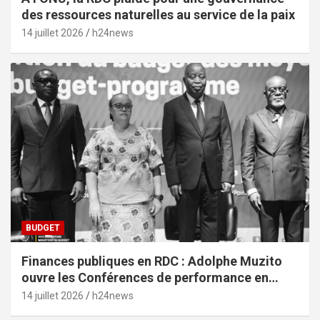
des ressources naturelles au service de la paix
14 juillet 2026
h24news
BUDGET
Finances publiques en RDC : Adolphe Muzito
ouvre les Conférences de performance en
prélude au budget-programme de 2028
14 juillet 2026
h24news