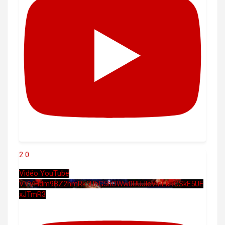
2
0
Vidéo YouTube
VVVHdm9BZ2hmRk5UbG5hOWw0UUJleVlnLkRCSkE5UE
xJTmR3