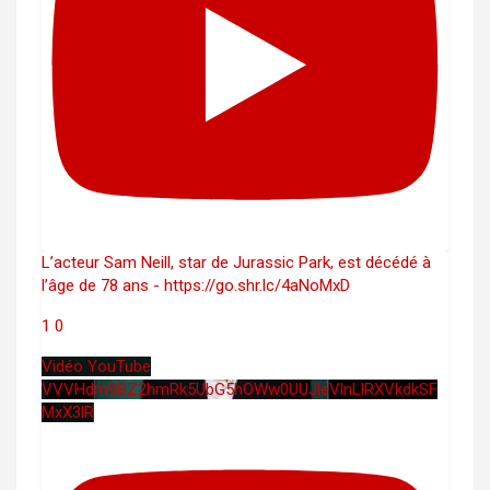
L’acteur Sam Neill, star de Jurassic Park, est décédé à
l’âge de 78 ans - https://go.shr.lc/4aNoMxD
1
0
Vidéo YouTube
VVVHdm9BZ2hmRk5UbG5hOWw0UUJleVlnLlRXVkdkSF
MxX3lR