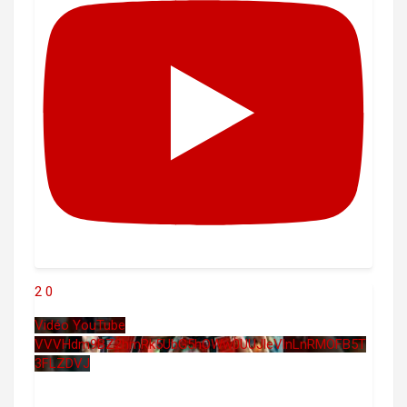
2
0
Vidéo YouTube
VVVHdm9BZ2hmRk5UbG5hOWw0UUJleVlnLnRMOFB5T
3FLZDVJ