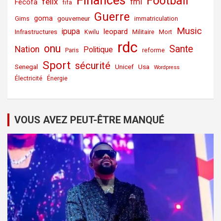
Finances
Football
felix
fmi
Fecofa
fifa
Guerre
goma
gouverneur
Gims
immatriculation
Music
ipupa
leopard
Infrastructures
Kwilu
Militaire
Mort
rdc
onu
Sante
Nation
Politique
Paris
reforme
Sport
sécurité
Senegal
Unicef
Usa
Wordpress
Électricité
Énergie
VOUS AVEZ PEUT-ÊTRE MANQUÉ