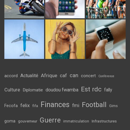
can
Afrique
caf
Actualité
accord
concert
Conférence
Est rdc
Culture
doudou fwamba
fally
Diplomatie
Finances
Football
felix
fmi
Fecofa
fifa
Gims
Guerre
goma
gouverneur
Infrastructures
immatriculation