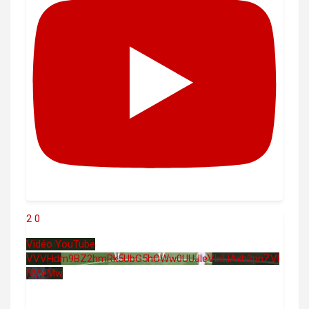
2
0
Vidéo YouTube
VVVHdm9BZ2hmRk5UbG5hOWw0UUJleVlnLlAxb2pnZVl
NVVMw