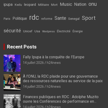
onu
Music
Nation
ipupa
leopard
Kwilu
Militaire
Mort
rdc
Sport
Sante
Politique
Senegal
Paris
reforme
sécurité
Unicef
Usa
Électricité
Énergie
Wordpress
Recent Posts
Fally Ipupa à la conquête de l’Europe
14 juillet 2026
h24news
À l’ONU, la RDC plaide pour une gouvernance
des ressources naturelles au service de la paix
14 juillet 2026
h24news
Finances publiques en RDC : Adolphe Muzito
ouvre les Conférences de performance en
prélude au budget-programme de 2028
14 juillet 2026
h24news