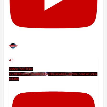
4
1
Vidéo YouTube
VVVHdm9BZ2hmRk5UbG5hOWw0UUJleVlnLnI4eWFjcDR
ndXhn