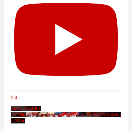
2
0
Vidéo YouTube
VVVHdm9BZ2hmRk5UbG5hOWw0UUJleVlnLjVfSnQ3Wm
0tZUhn