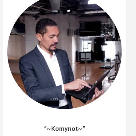
e
r
”~Komynot~”