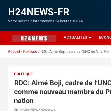
H24NEWS-FR
Votre source d'informations 24 heures sur 24.
ACTUALITÉS
ECON
Accueil
Politique
RDC: Aimé Boji, cadre de l’UNC de Vital 
POLITIQUE
RDC: Aimé Boji, cadre de l’UN
comme nouveau membre du Prés
nation
30 janvier 2026
h24news