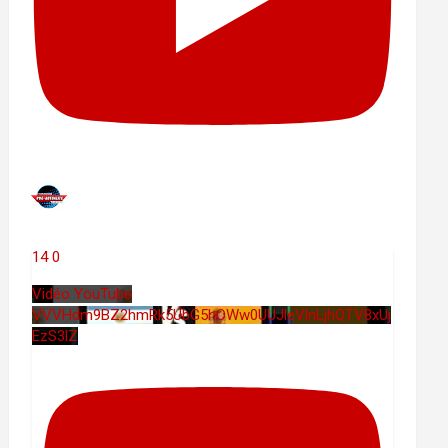
14
0
Vidéo YouTube
VVVHdm9BZ2hmRk5UbG5hOWw0UUJleVlnLjhQTV8xUj
EzS3lZ