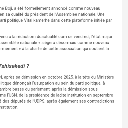
 Aimé Boji, a été formellement annoncé comme nouveau
en sa qualité du président de l’Assemblée nationale. Une
rti politique Vital kamerhe dans cette plateforme initiée par
nu à la rédaction rdcactualité.com ce vendredi, l’état major
de l’Assemblée nationale « siégera désormais comme nouveau
rmément » à la charte de cette association qui soutient la
Tshisekedi ?
USN, après sa démission en octobre 2025, à la tête du Ministère
tique dénonçait l’usurpation au sein du parti politique, à
chambre basse du parlement, après la démission sous
me l’USN, de la présidence de ladite institution en septembre
orité des députés de l’UDPS, après également ses contradictions
stitution.