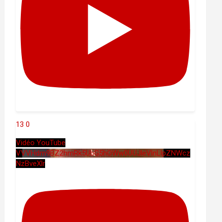
13
0
Vidéo YouTube
VVVHdm9BZ2hmRk5UbG5hOWw0UUJleVlnLlpZNWcz
NzBveXlr