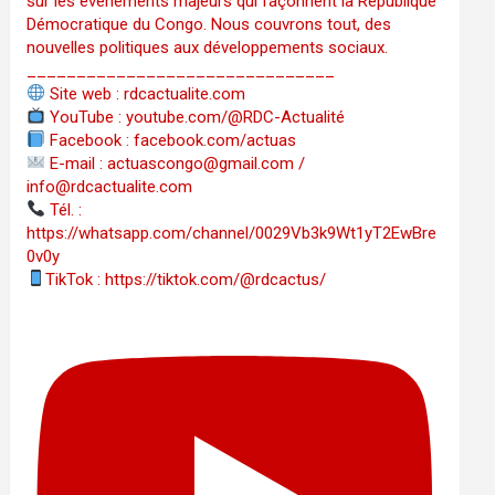
sur les événements majeurs qui façonnent la République
Démocratique du Congo. Nous couvrons tout, des
nouvelles politiques aux développements sociaux.
_______________________________
Site web : rdcactualite.com
YouTube : youtube.com/@RDC-Actualité
Facebook : facebook.com/actuas
E-mail : actuascongo@gmail.com /
info@rdcactualite.com
Tél. : ‪‪‪‪‪‪‪‪‪‪‪‪‪‪‪‪‪‪‪‪‪‪‪‪‪‪‪‪‪‪‪‪
https://whatsapp.com/channel/0029Vb3k9Wt1yT2EwBre
0v0y
TikTok : https://tiktok.com/@rdcactus/