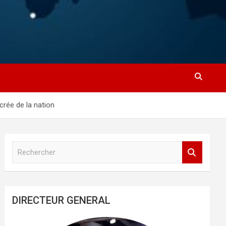
rée de la nation
R
e
c
h
e
DIRECTEUR GENERAL
r
c
h