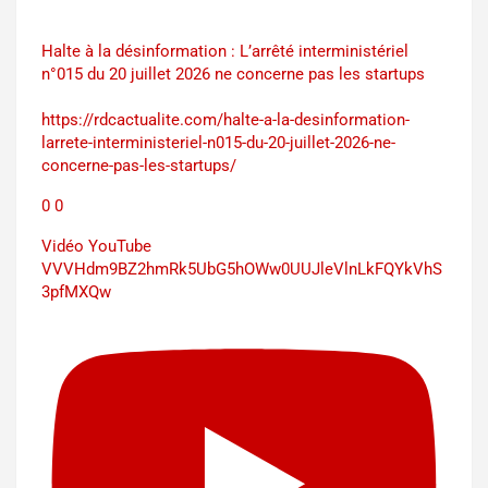
Halte à la désinformation : L’arrêté interministériel
n°015 du 20 juillet 2026 ne concerne pas les startups
https://rdcactualite.com/halte-a-la-desinformation-
larrete-interministeriel-n015-du-20-juillet-2026-ne-
concerne-pas-les-startups/
0
0
Vidéo YouTube
VVVHdm9BZ2hmRk5UbG5hOWw0UUJleVlnLkFQYkVhS
3pfMXQw