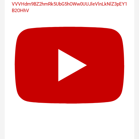
VVVHdm9BZ2hmRk5UbG5hOWw0UUJleVlnLkNlZ3pEY1
B2OHhV