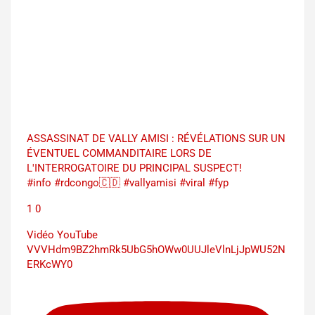
ASSASSINAT DE VALLY AMISI : RÉVÉLATIONS SUR UN
ÉVENTUEL COMMANDITAIRE LORS DE
L'INTERROGATOIRE DU PRINCIPAL SUSPECT!
#info #rdcongo🇨🇩 #vallyamisi #viral #fyp
1
0
Vidéo YouTube
VVVHdm9BZ2hmRk5UbG5hOWw0UUJleVlnLjJpWU52N
ERKcWY0