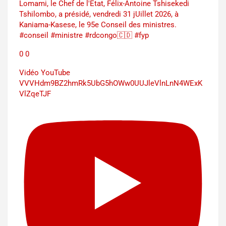
Lomami, le Chef de l'État, Félix-Antoine Tshisekedi
Tshilombo, a présidé, vendredi 31 jUillet 2026, à
Kaniama-Kasese, le 95e Conseil des ministres.
#conseil #ministre #rdcongo🇨🇩 #fyp
0
0
Vidéo YouTube
VVVHdm9BZ2hmRk5UbG5hOWw0UUJleVlnLnN4WExK
VlZqeTJF