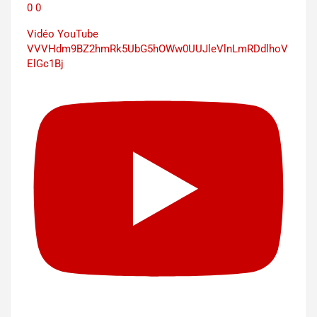
0
0
Vidéo YouTube
VVVHdm9BZ2hmRk5UbG5hOWw0UUJleVlnLmRDdlhoV
ElGc1Bj