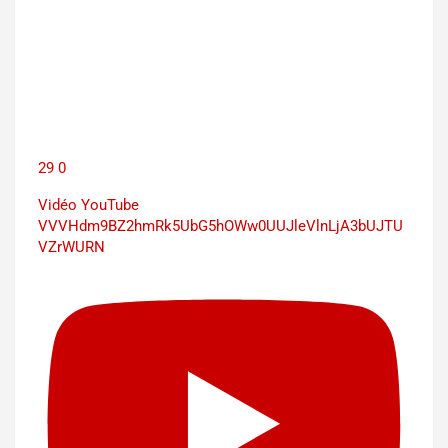
29
0
Vidéo YouTube
VVVHdm9BZ2hmRk5UbG5hOWw0UUJleVlnLjA3bUJTU
VZrWURN