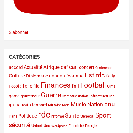
S’abonner
CATÉGORIES
can
Afrique
caf
Actualité
accord
concert
Conférence
Est rdc
Culture
doudou fwamba
fally
Diplomatie
Finances
Football
felix
fmi
fifa
Fecofa
Gims
Guerre
goma
gouverneur
Infrastructures
immatriculation
onu
Music
Nation
ipupa
leopard
Kwilu
Militaire
Mort
rdc
Sport
Sante
Politique
Senegal
Paris
reforme
sécurité
Unicef
Usa
Électricité
Énergie
Wordpress