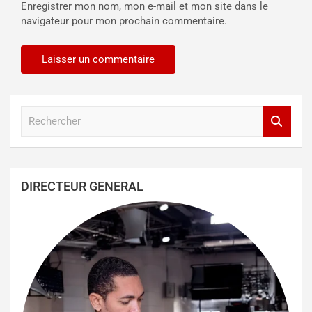
Enregistrer mon nom, mon e-mail et mon site dans le
navigateur pour mon prochain commentaire.
R
e
c
h
e
DIRECTEUR GENERAL
r
c
h
e
r