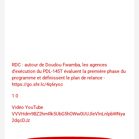
RDC : autour de Doudou Fwamba, les agences
d’exécution du PDL-145T évaluent la première phase du
programme et définissent le plan de relance -
https://go.shr.lc/4q6ryoc
1
0
Vidéo YouTube
VVVHdm9BZ2hmRk5UbG5hOWw0UUJleVlnLnlpbWNya
2dqcDJz