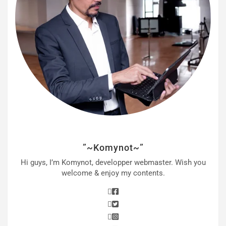
”~Komynot~”
Hi guys, I’m Komynot, developper webmaster. Wish you
welcome & enjoy my contents.