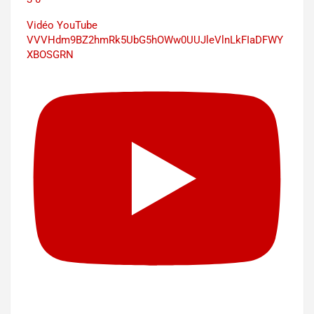
Vidéo YouTube
VVVHdm9BZ2hmRk5UbG5hOWw0UUJleVlnLkFIaDFWY
XBOSGRN