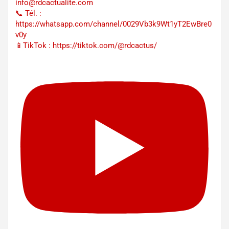
info@rdcactualite.com
📞 Tél. : ‪‪‪‪‪‪‪‪‪‪‪‪‪‪‪‪‪‪‪‪‪‪‪‪‪‪‪‪‪‪‪‪
https://whatsapp.com/channel/0029Vb3k9Wt1yT2EwBre0
v0y
📱TikTok : https://tiktok.com/@rdcactus/