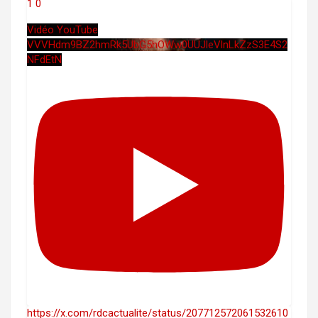
1
0
Vidéo YouTube
VVVHdm9BZ2hmRk5UbG5hOWw0UUJleVlnLkZzS3E4S2
NFdEtN
https://x.com/rdcactualite/status/207712572061532610