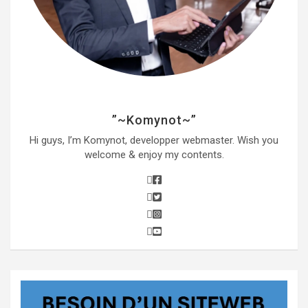
”~Komynot~”
Hi guys, I’m Komynot, developper webmaster. Wish you
welcome & enjoy my contents.