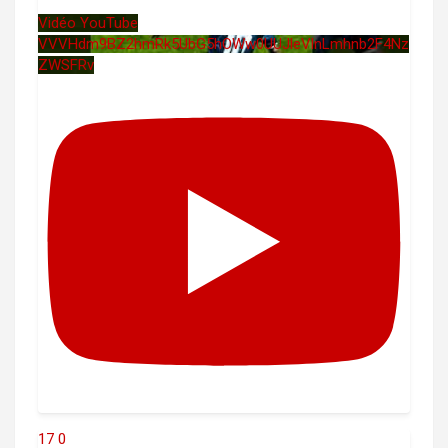
Vidéo YouTube
VVVHdm9BZ2hmRk5UbG5hOWw0UUJleVlnLmhnb2F4Nz
ZWSFRv
17
0