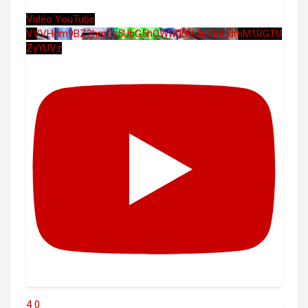
Vidéo YouTube
VVVHdm9BZ2hmRk5UbG5hOWw0UUJleVlnLklmM1RGTU
ZyYUVz
4
0