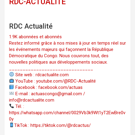
RDC-ACTUALITÉ
RDC Actualité
1.9K abonnées et abonnés
Restez informé grâce à nos mises à jour en temps réel sur
les événements majeurs qui façonnent la République
Démocratique du Congo. Nous couvrons tout, des
nouvelles politiques aux développements sociaux.
_______________________________
Site web : rdcactualite.com
YouTube : youtube.com/@RDC-Actualité
Facebook : facebook.com/actuas
E-mail : actuascongo@gmail.com /
info@rdcactualite.com
Tél. : ‪‪‪‪‪‪‪‪‪‪‪‪‪‪‪‪‪‪‪‪‪‪‪‪‪‪‪‪‪‪‪‪
https://whatsapp.com/channel/0029Vb3k9Wt1yT2EwBre0v
0y
TikTok : https://tiktok.com/@rdcactus/