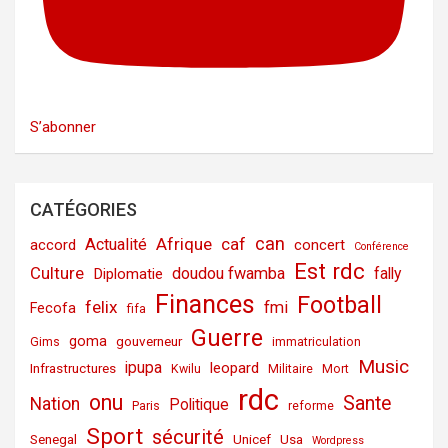
S’abonner
CATÉGORIES
can
Afrique
caf
Actualité
accord
concert
Conférence
Est rdc
Culture
doudou fwamba
fally
Diplomatie
Finances
Football
felix
fmi
Fecofa
fifa
Guerre
goma
gouverneur
Gims
immatriculation
Music
ipupa
leopard
Infrastructures
Kwilu
Militaire
Mort
rdc
onu
Sante
Nation
Politique
Paris
reforme
Sport
sécurité
Senegal
Unicef
Usa
Wordpress