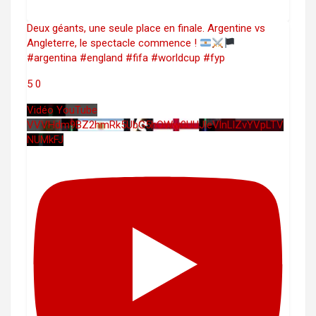
Deux géants, une seule place en finale. Argentine vs
Angleterre, le spectacle commence !
#argentina #england #fifa #worldcup #fyp
5
0
Vidéo YouTube
VVVHdm9BZ2hmRk5UbG5hOWw0UUJleVlnLlZvYVpLTV
NUMkFJ