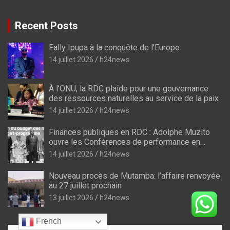
Recent Posts
Fally Ipupa à la conquête de l’Europe
14 juillet 2026
h24news
À l’ONU, la RDC plaide pour une gouvernance
des ressources naturelles au service de la paix
14 juillet 2026
h24news
Finances publiques en RDC : Adolphe Muzito
ouvre les Conférences de performance en
prélude au budget-programme de 2028
14 juillet 2026
h24news
Nouveau procès de Mutamba: l’affaire renvoyée
au 27 juillet prochain
13 juillet 2026
h24news
French