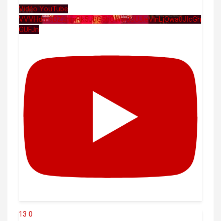
Vidéo YouTube
VVVHdm9BZ2hmRk5UbG5hOWw0UUJleVlnLjQwa0JIcGh
GUFJn
13
0