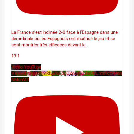
La France s’est inclinée 2-0 face à l’Espagne dans une
demi-finale où les Espagnols ont maîtrisé le jeu et se
sont montrés très efficaces devant le
...
19
1
Vidéo YouTube
VVVHdm9BZ2hmRk5UbG5hOWw0UUJleVlnLmx1czN4an
NMcnM4