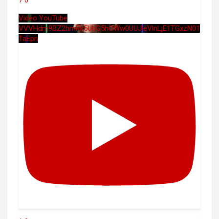
7
0
Vidéo YouTube
VVVHdm9BZ2hmRk5UbG5hOWw0UUJleVlnLjE1TGxzN01
TaEpn