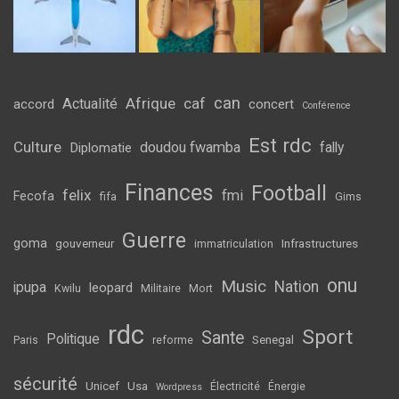
can
Afrique
caf
Actualité
accord
concert
Conférence
Est rdc
Culture
doudou fwamba
fally
Diplomatie
Finances
Football
felix
fmi
Fecofa
fifa
Gims
Guerre
goma
gouverneur
Infrastructures
immatriculation
onu
Music
Nation
ipupa
leopard
Kwilu
Militaire
Mort
rdc
Sport
Sante
Politique
Senegal
Paris
reforme
sécurité
Unicef
Usa
Électricité
Énergie
Wordpress