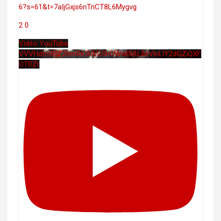
6?s=61&t=7aIjGxjs6nTnCT8L6Mygvg
2
0
Vidéo YouTube
VVVHdm9BZ2hmRk5UbG5hOWw0UUJleVlnLlY2dGZiQXF
OT0Zr