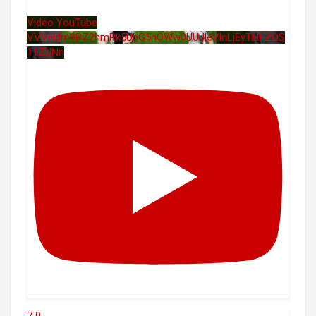
Vidéo YouTube
VVVHdm9BZ2hmRk5UbG5hOWw0UUJleVlnLjEyTHFZOS
11ZUNn