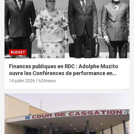
BUDGET
Finances publiques en RDC : Adolphe Muzito
ouvre les Conférences de performance en
prélude au budget-programme de 2028
14 juillet 2026
h24news