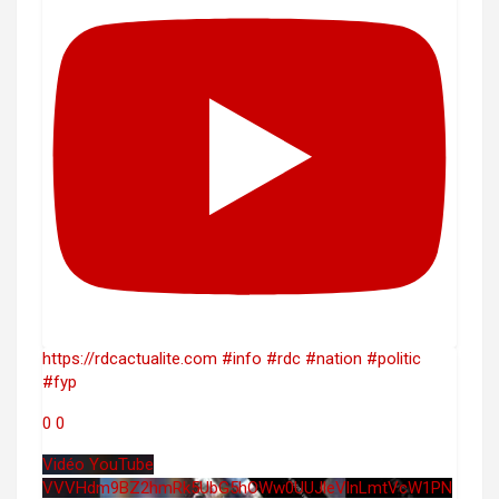
https://rdcactualite.com #info #rdc #nation #politic
#fyp
0
0
Vidéo YouTube
VVVHdm9BZ2hmRk5UbG5hOWw0UUJleVlnLmtVcW1PN