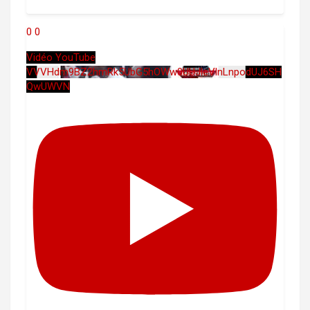
0
0
Vidéo YouTube
VVVHdm9BZ2hmRk5UbG5hOWw0UUJleVlnLnpodUJ6SH
QwUWVN