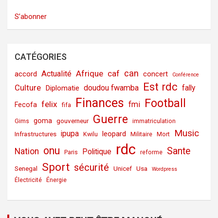
S’abonner
CATÉGORIES
can
Afrique
caf
Actualité
accord
concert
Conférence
Est rdc
Culture
doudou fwamba
fally
Diplomatie
Finances
Football
felix
fmi
Fecofa
fifa
Guerre
goma
gouverneur
Gims
immatriculation
Music
ipupa
leopard
Infrastructures
Kwilu
Militaire
Mort
rdc
onu
Sante
Nation
Politique
Paris
reforme
Sport
sécurité
Senegal
Unicef
Usa
Wordpress
Électricité
Énergie