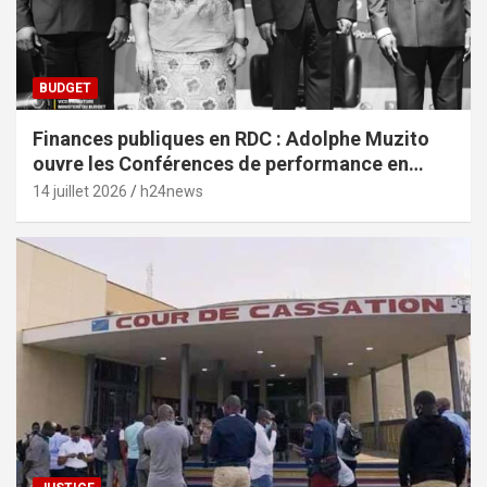
BUDGET
Finances publiques en RDC : Adolphe Muzito
ouvre les Conférences de performance en
prélude au budget-programme de 2028
14 juillet 2026
h24news