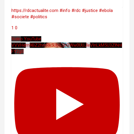
https://rdcactualite.com #info #rdc #justice #ebola
#societe #politics
1
0
Vidéo YouTube
VVVHdm9BZ2hmRk5UbG5hOWw0UUJleVlnLkM5U3ZlNnl
FY2g0