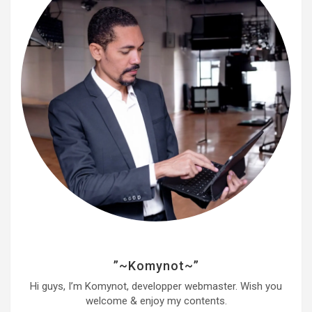
”~Komynot~”
Hi guys, I’m Komynot, developper webmaster. Wish you
welcome & enjoy my contents.