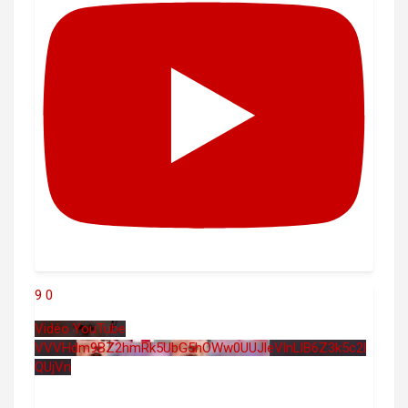
9
0
Vidéo YouTube
VVVHdm9BZ2hmRk5UbG5hOWw0UUJleVlnLlB6Z3k5c2l
QUjVn