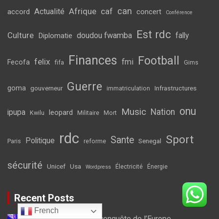
can
Afrique
caf
Actualité
accord
concert
Conférence
Est rdc
Culture
doudou fwamba
fally
Diplomatie
Finances
Football
felix
fmi
Fecofa
fifa
Gims
Guerre
goma
gouverneur
Infrastructures
immatriculation
onu
Music
Nation
ipupa
leopard
Kwilu
Militaire
Mort
rdc
Sport
Sante
Politique
Senegal
Paris
reforme
sécurité
Unicef
Usa
Électricité
Énergie
Wordpress
Recent Posts
French
Fally Ipupa à la conquête de l’Europe