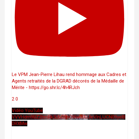
Le VPM Jean-Pierre Lihau rend hommage aux Cadres et
Agents retraités de la DGRAD décorés de la Médaille de
Mérite - https://go.shr.lc/4h4RJch
2
0
Vidéo YouTube
VVVHdm9BZ2hmRk5UbG5hOWw0UUJleVlnLlJCN09yelB
DRXMw