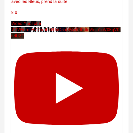
avec les Bleus, prend la suite
...
8
0
Vidéo YouTube
VVVHdm9BZ2hmRk5UbG5hOWw0UUJleVlnLi1oV0FqVDl
ndUZF