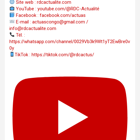
Site web : rdcactualite.com
YouTube : youtube.com/@RDC-Actualité
Facebook : facebook.com/actuas
E-mail : actuascongo@gmail.com /
info@rdcactualite.com
Tél. : ‪‪‪‪‪‪‪‪‪‪‪‪‪‪‪‪‪‪‪‪‪‪‪‪‪‪‪‪‪‪‪‪
https://whatsapp.com/channel/0029Vb3k9Wt1yT2EwBre0v
0y
TikTok : https://tiktok.com/@rdcactus/