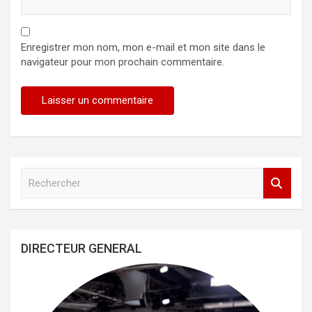
Enregistrer mon nom, mon e-mail et mon site dans le
navigateur pour mon prochain commentaire.
R
e
c
h
e
DIRECTEUR GENERAL
r
c
h
e
r