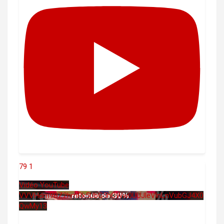
79
1
Vidéo YouTube
VVVHdm9BZ2hmRk5UbG5hOWw0UUJleVlnLnVubGJ4X0
QwMy13