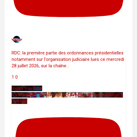
RDC: la première partie des ordonnances présidentielles
notamment sur l'organisation judiciaire lues ce mercredi
28 juillet 2026, sur la chaîne
...
1
0
Vidéo YouTube
VVVHdm9BZ2hmRk5UbG5hOWw0UUJleVlnLm5nbng0dj
UyX1RB