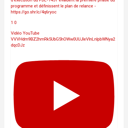
programme et définissent le plan de relance -
https://go.shr.lc/4q6ryoc
1
0
Vidéo YouTube
VVVHdm9BZ2hmRk5UbG5hOWw0UUJleVlnLnlpbWNya2
dqcDJz