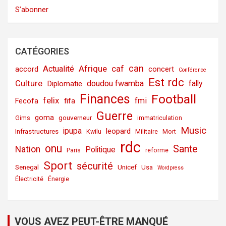
S’abonner
CATÉGORIES
can
Afrique
caf
Actualité
accord
concert
Conférence
Est rdc
Culture
doudou fwamba
fally
Diplomatie
Finances
Football
felix
fmi
fifa
Fecofa
Guerre
goma
gouverneur
Gims
immatriculation
Music
ipupa
leopard
Infrastructures
Kwilu
Militaire
Mort
rdc
onu
Sante
Nation
Politique
Paris
reforme
Sport
sécurité
Senegal
Unicef
Usa
Wordpress
Électricité
Énergie
VOUS AVEZ PEUT-ÊTRE MANQUÉ