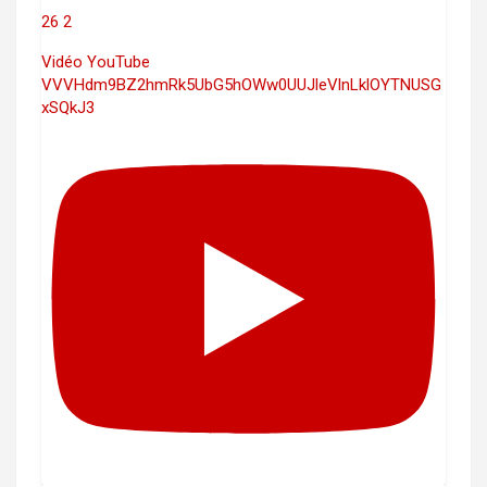
26
2
Vidéo YouTube
VVVHdm9BZ2hmRk5UbG5hOWw0UUJleVlnLklOYTNUSG
xSQkJ3