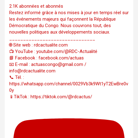
2.1K abonnées et abonnés
Restez informé grâce à nos mises à jour en temps réel sur
les événements majeurs qui façonnent la République
Démocratique du Congo. Nous couvrons tout, des
nouvelles politiques aux développements sociaux.
_______________________________
🌐 Site web : rdcactualite.com
📺 YouTube : youtube.com/@RDC-Actualité
📘 Facebook : facebook.com/actuas
📧 E-mail : actuascongo@gmail.com /
info@rdcactualite.com
📞 Tél. : ‪‪‪‪‪‪‪‪‪‪‪‪‪‪‪‪‪‪‪‪‪‪‪‪‪‪‪‪‪‪‪‪
https://whatsapp.com/channel/0029Vb3k9Wt1yT2EwBre0v
0y
📱TikTok : https://tiktok.com/@rdcactus/