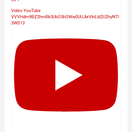
Vidéo YouTube
VVVHdm9BZ2hmRk5UbG5hOWw0UUJleVlnLld2U2hyNTl
3WS13