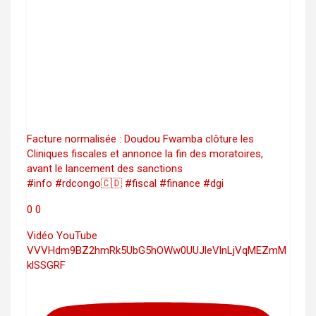
Facture normalisée : Doudou Fwamba clôture les
Cliniques fiscales et annonce la fin des moratoires,
avant le lancement des sanctions
#info #rdcongo🇨🇩 #fiscal #finance #dgi
0
0
Vidéo YouTube
VVVHdm9BZ2hmRk5UbG5hOWw0UUJleVlnLjVqMEZmM
klSSGRF