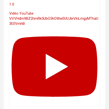
1
0
Vidéo YouTube
VVVHdm9BZ2hmRk5UbG5hOWw0UUJleVlnLmgyMThaU
3E0VmhB