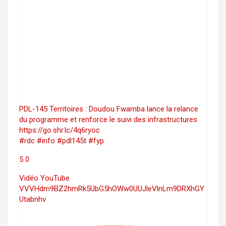
PDL-145 Territoires : Doudou Fwamba lance la relance
du programme et renforce le suivi des infrastructures
https://go.shr.lc/4q6ryoc
#rdc #info #pdl145t #fyp
5
0
Vidéo YouTube
VVVHdm9BZ2hmRk5UbG5hOWw0UUJleVlnLm9DRXhGY
Utabnhv