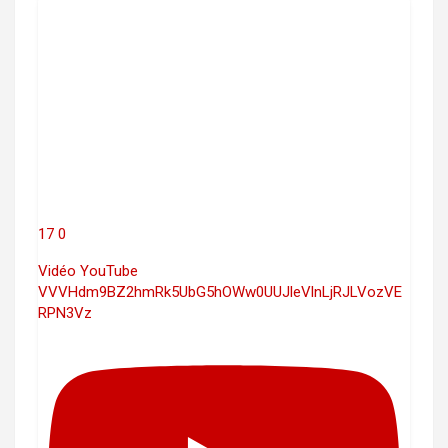
17
0
Vidéo YouTube
VVVHdm9BZ2hmRk5UbG5hOWw0UUJleVlnLjRJLVozVE
RPN3Vz