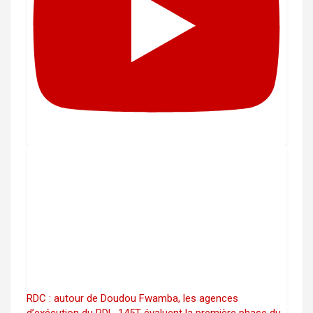
RDC : autour de Doudou Fwamba, les agences
d’exécution du PDL-145T évaluent la première phase du