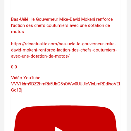
Bas-Uélé : le Gouverneur Mike-David Mokeni renforce
l'action des chefs coutumiers avec une dotation de
motos
https://rdcactualite.com/bas-uele-le-gouverneur-mike-
david-mokeni-renforce-laction-des-chefs-coutumiers-
avec-une-dotation-de-motos/
0
0
Vidéo YouTube
VVVHdm9BZ2hmRk5UbG5hOWw0UUJleVlnLmRDdlhoVEl
Gc1Bj