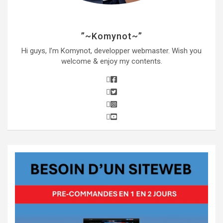
”~Komynot~”
Hi guys, I’m Komynot, developper webmaster. Wish you
welcome & enjoy my contents.