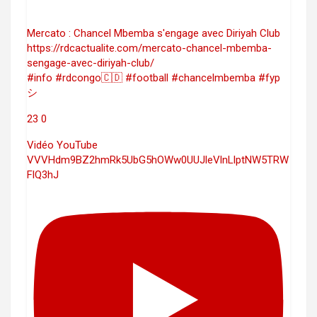
Mercato : Chancel Mbemba s'engage avec Diriyah Club
https://rdcactualite.com/mercato-chancel-mbemba-
sengage-avec-diriyah-club/
#info #rdcongo🇨🇩 #football #chancelmbemba #fyp
シ
23
0
Vidéo YouTube
VVVHdm9BZ2hmRk5UbG5hOWw0UUJleVlnLlptNW5TRW
FlQ3hJ