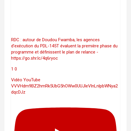
RDC : autour de Doudou Fwamba, les agences
d’exécution du PDL-145T évaluent la première phase du
programme et définissent le plan de relance -
https://go.shr.lc/4q6ryoc
1
0
Vidéo YouTube
VVVHdm9BZ2hmRk5UbG5hOWw0UUJleVlnLnlpbWNya2
dqcDJz