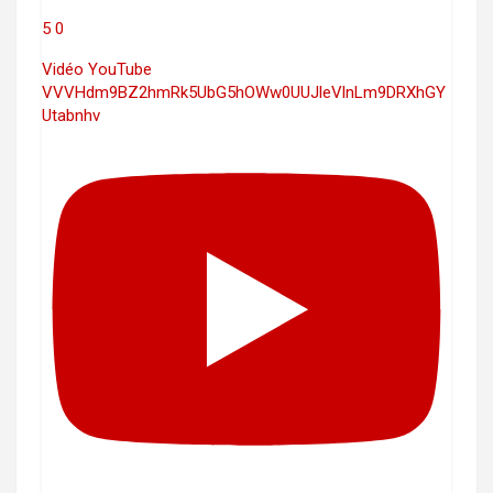
5
0
Vidéo YouTube
VVVHdm9BZ2hmRk5UbG5hOWw0UUJleVlnLm9DRXhGY
Utabnhv