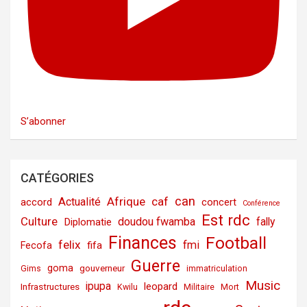
S’abonner
CATÉGORIES
can
Afrique
caf
Actualité
accord
concert
Conférence
Est rdc
Culture
doudou fwamba
fally
Diplomatie
Finances
Football
felix
fmi
fifa
Fecofa
Guerre
goma
gouverneur
Gims
immatriculation
Music
ipupa
leopard
Infrastructures
Kwilu
Militaire
Mort