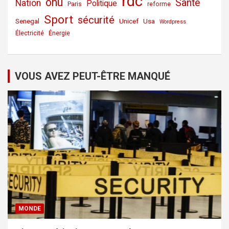
rdc
onu
Sante
Nation
Politique
Paris
reforme
Sport
sécurité
Senegal
Unicef
Usa
Wordpress
Électricité
Énergie
VOUS AVEZ PEUT-ÊTRE MANQUÉ
MONDE