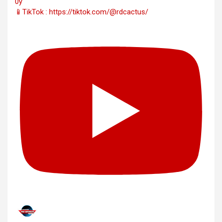
0y
📱TikTok : https://tiktok.com/@rdcactus/