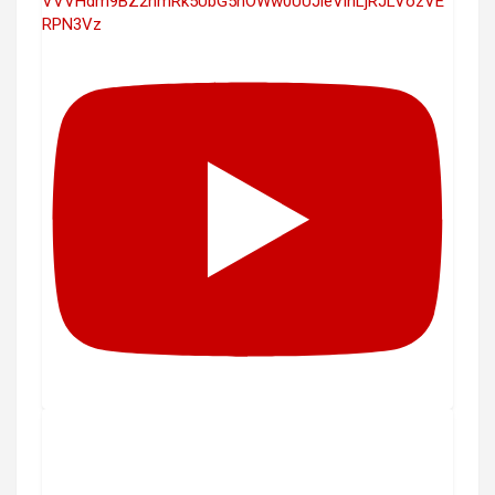
VVVHdm9BZ2hmRk5UbG5hOWw0UUJleVlnLjRJLVozVE
RPN3Vz