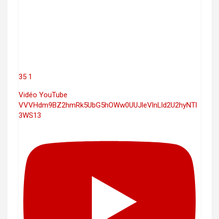
35
1
Vidéo YouTube
VVVHdm9BZ2hmRk5UbG5hOWw0UUJleVlnLld2U2hyNTl
3WS13