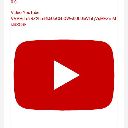
0
0
Vidéo YouTube
VVVHdm9BZ2hmRk5UbG5hOWw0UUJleVlnLjVqMEZmM
klSSGRF