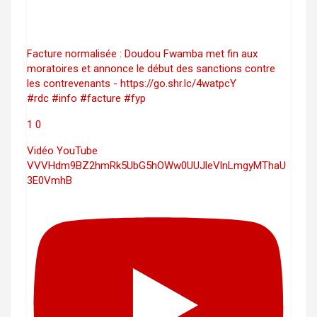
Facture normalisée : Doudou Fwamba met fin aux
moratoires et annonce le début des sanctions contre
les contrevenants - https://go.shr.lc/4watpcY
#rdc #info #facture #fyp
1
0
Vidéo YouTube
VVVHdm9BZ2hmRk5UbG5hOWw0UUJleVlnLmgyMThaU
3E0VmhB