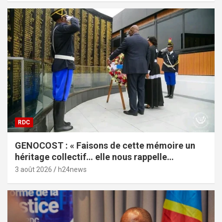
RDC
GENOCOST : « Faisons de cette mémoire un
héritage collectif… elle nous rappelle
l’impérieuse nécessité de la vérité », lance
3 août 2026
h24news
Céline Banza