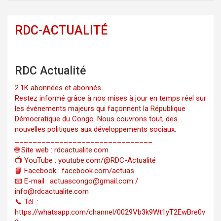
RDC-ACTUALITÉ
RDC Actualité
2.1K abonnées et abonnés
Restez informé grâce à nos mises à jour en temps réel sur
les événements majeurs qui façonnent la République
Démocratique du Congo. Nous couvrons tout, des
nouvelles politiques aux développements sociaux.
_______________________________
🌐 Site web : rdcactualite.com
📺 YouTube : youtube.com/@RDC-Actualité
📘 Facebook : facebook.com/actuas
📧 E-mail : actuascongo@gmail.com /
info@rdcactualite.com
📞 Tél. : ‪‪‪‪‪‪‪‪‪‪‪‪‪‪‪‪‪‪‪‪‪‪‪‪‪‪‪‪‪‪‪‪
https://whatsapp.com/channel/0029Vb3k9Wt1yT2EwBre0v