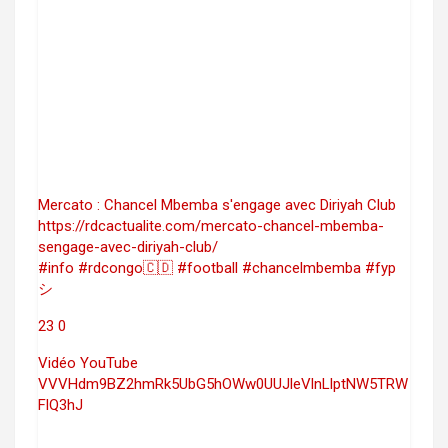
Mercato : Chancel Mbemba s'engage avec Diriyah Club
https://rdcactualite.com/mercato-chancel-mbemba-
sengage-avec-diriyah-club/
#info #rdcongo🇨🇩 #football #chancelmbemba #fyp
シ
23
0
Vidéo YouTube
VVVHdm9BZ2hmRk5UbG5hOWw0UUJleVlnLlptNW5TRW
FlQ3hJ