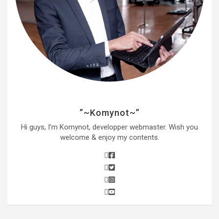
”~Komynot~”
Hi guys, I’m Komynot, developper webmaster. Wish you
welcome & enjoy my contents.