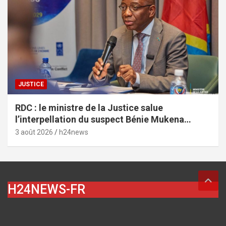
JUSTICE
RDC : le ministre de la Justice salue
l’interpellation du suspect Bénie Mukena
depuis Brazzaville dans l’affaire de
3 août 2026
h24news
l’assassinat de Vally Amisi
H24NEWS-FR