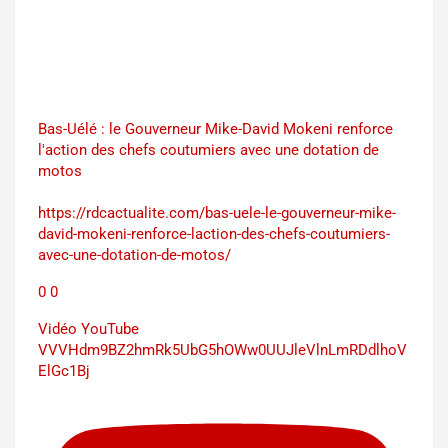
Bas-Uélé : le Gouverneur Mike-David Mokeni renforce
l'action des chefs coutumiers avec une dotation de
motos
https://rdcactualite.com/bas-uele-le-gouverneur-mike-
david-mokeni-renforce-laction-des-chefs-coutumiers-
avec-une-dotation-de-motos/
0
0
Vidéo YouTube
VVVHdm9BZ2hmRk5UbG5hOWw0UUJleVlnLmRDdlhoV
ElGc1Bj