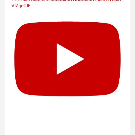
VlZqeTJF