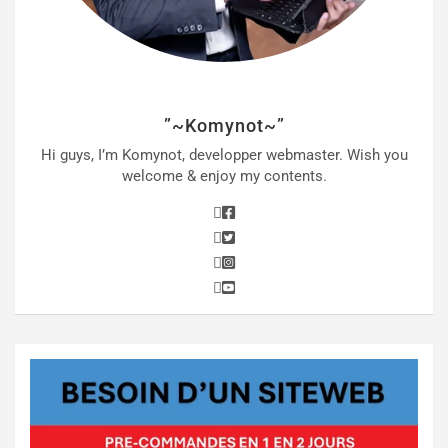
”~Komynot~”
Hi guys, I’m Komynot, developper webmaster. Wish you
welcome & enjoy my contents.