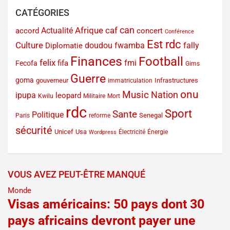
CATÉGORIES
can
Afrique
caf
Actualité
accord
concert
Conférence
Est rdc
Culture
doudou fwamba
fally
Diplomatie
Finances
Football
felix
fmi
fifa
Fecofa
Gims
Guerre
goma
gouverneur
Infrastructures
immatriculation
onu
Music
Nation
ipupa
leopard
Kwilu
Militaire
Mort
rdc
Sport
Sante
Politique
Senegal
Paris
reforme
sécurité
Unicef
Usa
Électricité
Énergie
Wordpress
VOUS AVEZ PEUT-ÊTRE MANQUÉ
Monde
Visas américains: 50 pays dont 30
pays africains devront payer une