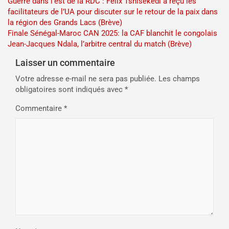
Navigation
Guerre dans l’est de la RDC : Félix Tshisekedi a reçu les
facilitateurs de l’UA pour discuter sur le retour de la paix dans
de
la région des Grands Lacs (Brève)
l’article
Finale Sénégal-Maroc CAN 2025: la CAF blanchit le congolais
Jean-Jacques Ndala, l’arbitre central du match (Brève)
Laisser un commentaire
Votre adresse e-mail ne sera pas publiée.
Les champs
obligatoires sont indiqués avec
*
Commentaire
*