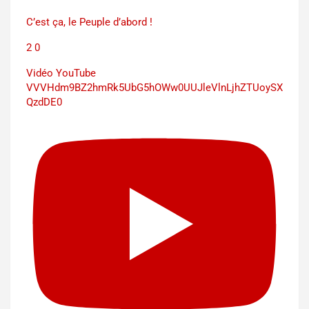
C’est ça, le Peuple d’abord !
2
0
Vidéo YouTube
VVVHdm9BZ2hmRk5UbG5hOWw0UUJleVlnLjhZTUoySX
QzdDE0