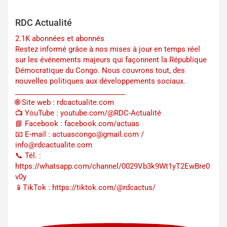
RDC Actualité
2.1K abonnées et abonnés
Restez informé grâce à nos mises à jour en temps réel
sur les événements majeurs qui façonnent la République
Démocratique du Congo. Nous couvrons tout, des
nouvelles politiques aux développements sociaux.
_______________________________
🌐 Site web : rdcactualite.com
📺 YouTube : youtube.com/@RDC-Actualité
📘 Facebook : facebook.com/actuas
📧 E-mail : actuascongo@gmail.com /
info@rdcactualite.com
📞 Tél. : ‪‪‪‪‪‪‪‪‪‪‪‪‪‪‪‪‪‪‪‪‪‪‪‪‪‪‪‪‪‪‪‪
https://whatsapp.com/channel/0029Vb3k9Wt1yT2EwBre0
v0y
📱TikTok : https://tiktok.com/@rdcactus/