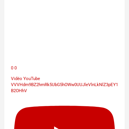
0
0
Vidéo YouTube
VVVHdm9BZ2hmRk5UbG5hOWw0UUJleVlnLkNlZ3pEY1
B2OHhV