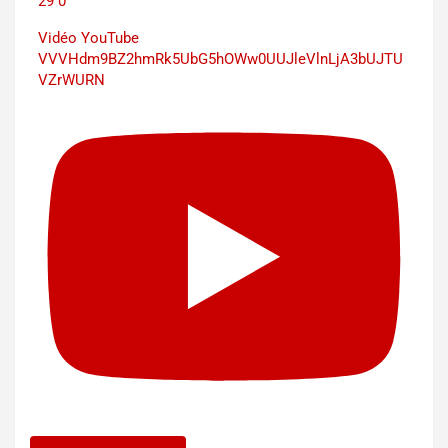
29
0
Vidéo YouTube
VVVHdm9BZ2hmRk5UbG5hOWw0UUJleVlnLjA3bUJTU
VZrWURN