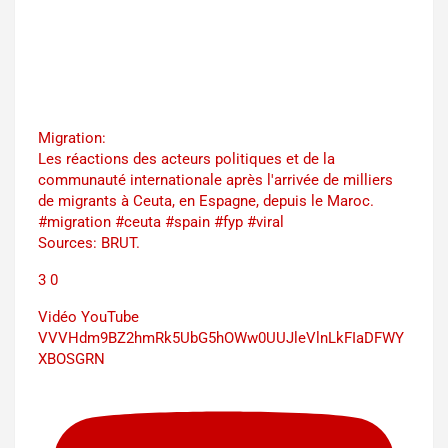
Migration:
Les réactions des acteurs politiques et de la
communauté internationale après l'arrivée de milliers
de migrants à Ceuta, en Espagne, depuis le Maroc.
#migration #ceuta #spain #fyp #viral
Sources: BRUT.
3
0
Vidéo YouTube
VVVHdm9BZ2hmRk5UbG5hOWw0UUJleVlnLkFIaDFWY
XBOSGRN