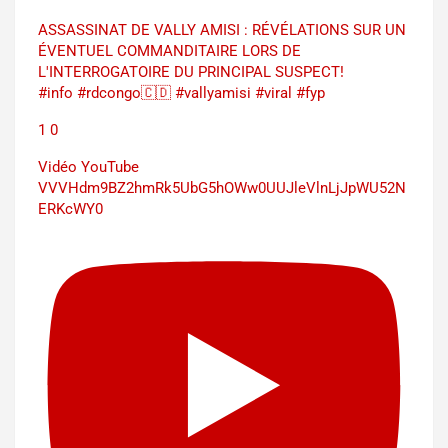
ASSASSINAT DE VALLY AMISI : RÉVÉLATIONS SUR UN
ÉVENTUEL COMMANDITAIRE LORS DE
L'INTERROGATOIRE DU PRINCIPAL SUSPECT!
#info #rdcongo🇨🇩 #vallyamisi #viral #fyp
1
0
Vidéo YouTube
VVVHdm9BZ2hmRk5UbG5hOWw0UUJleVlnLjJpWU52N
ERKcWY0