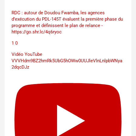
RDC : autour de Doudou Fwamba, les agences
d’exécution du PDL-145T évaluent la première phase du
programme et définissent le plan de relance -
https://go.shr.lc/4q6ryoc
1
0
Vidéo YouTube
VVVHdm9BZ2hmRk5UbG5hOWw0UUJleVlnLnlpbWNya
2dqcDJz