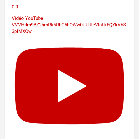
0
0
Vidéo YouTube
VVVHdm9BZ2hmRk5UbG5hOWw0UUJleVlnLkFQYkVhS
3pfMXQw