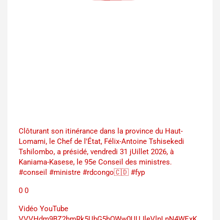
Clôturant son itinérance dans la province du Haut-
Lomami, le Chef de l'État, Félix-Antoine Tshisekedi
Tshilombo, a présidé, vendredi 31 jUillet 2026, à
Kaniama-Kasese, le 95e Conseil des ministres.
#conseil #ministre #rdcongo🇨🇩 #fyp
0
0
Vidéo YouTube
VVVHdm9BZ2hmRk5UbG5hOWw0UUJleVlnLnN4WExK