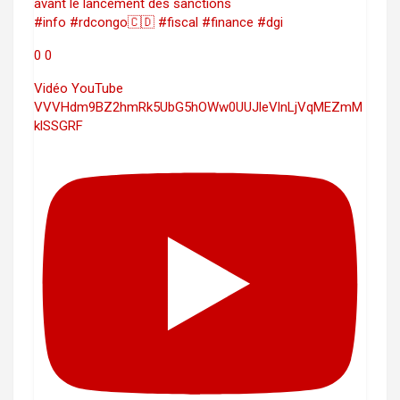
avant le lancement des sanctions
#info #rdcongo🇨🇩 #fiscal #finance #dgi
0
0
Vidéo YouTube
VVVHdm9BZ2hmRk5UbG5hOWw0UUJleVlnLjVqMEZmM
klSSGRF