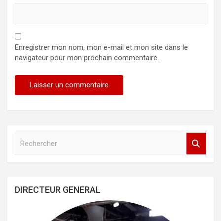
Enregistrer mon nom, mon e-mail et mon site dans le
navigateur pour mon prochain commentaire.
R
e
c
h
e
DIRECTEUR GENERAL
r
c
h
e