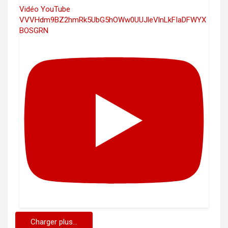
Vidéo YouTube
VVVHdm9BZ2hmRk5UbG5hOWw0UUJleVlnLkFIaDFWYX
BOSGRN
Charger plus...