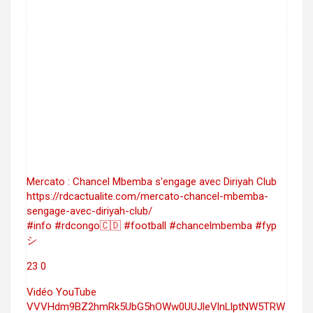
Mercato : Chancel Mbemba s'engage avec Diriyah Club
https://rdcactualite.com/mercato-chancel-mbemba-
sengage-avec-diriyah-club/
#info #rdcongo🇨🇩 #football #chancelmbemba #fyp
シ
23
0
Vidéo YouTube
VVVHdm9BZ2hmRk5UbG5hOWw0UUJleVlnLlptNW5TRW