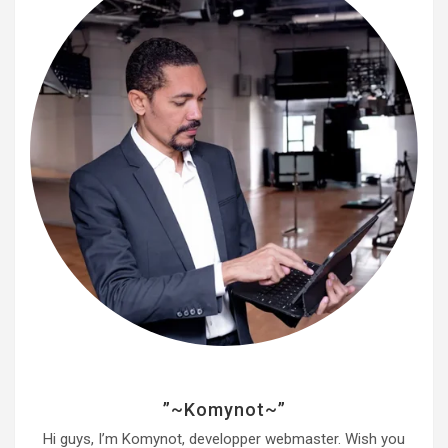
r
”~Komynot~”
Hi guys, I’m Komynot, developper webmaster. Wish you