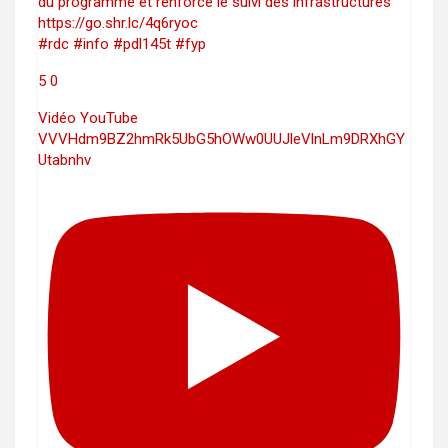
du programme et renforce le suivi des infrastructures
https://go.shr.lc/4q6ryoc
#rdc #info #pdl145t #fyp
5
0
Vidéo YouTube
VVVHdm9BZ2hmRk5UbG5hOWw0UUJleVlnLm9DRXhGY
Utabnhv