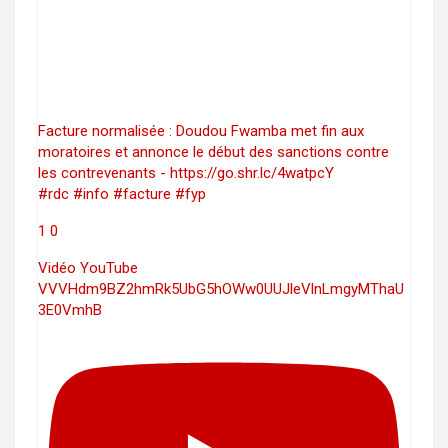
Facture normalisée : Doudou Fwamba met fin aux
moratoires et annonce le début des sanctions contre
les contrevenants - https://go.shr.lc/4watpcY
#rdc #info #facture #fyp
1
0
Vidéo YouTube
VVVHdm9BZ2hmRk5UbG5hOWw0UUJleVlnLmgyMThaU
3E0VmhB