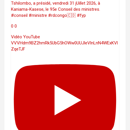
Tshilombo, a présidé, vendredi 31 jUillet 2026, à
Kaniama-Kasese, le 95e Conseil des ministres.
#conseil #ministre #rdcongo🇨🇩 #fyp
0
0
Vidéo YouTube
VVVHdm9BZ2hmRk5UbG5hOWw0UUJleVlnLnN4WExKVl
ZqeTJF