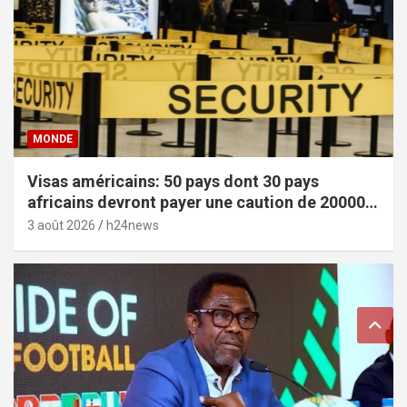
MONDE
Visas américains: 50 pays dont 30 pays
africains devront payer une caution de 20000
dollars
3 août 2026
h24news