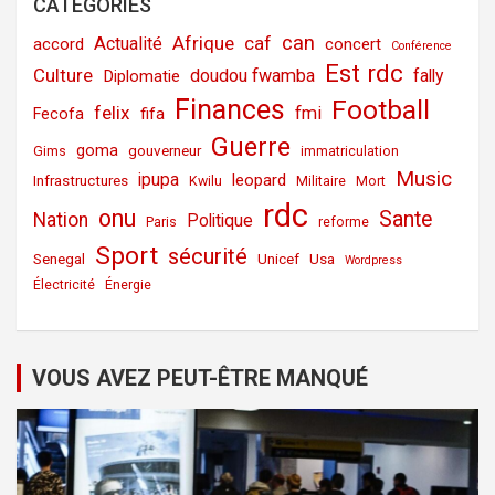
CATÉGORIES
can
Afrique
caf
Actualité
accord
concert
Conférence
Est rdc
Culture
doudou fwamba
fally
Diplomatie
Finances
Football
felix
fmi
fifa
Fecofa
Guerre
goma
gouverneur
Gims
immatriculation
Music
ipupa
leopard
Infrastructures
Kwilu
Militaire
Mort
rdc
onu
Sante
Nation
Politique
Paris
reforme
Sport
sécurité
Senegal
Unicef
Usa
Wordpress
Électricité
Énergie
VOUS AVEZ PEUT-ÊTRE MANQUÉ