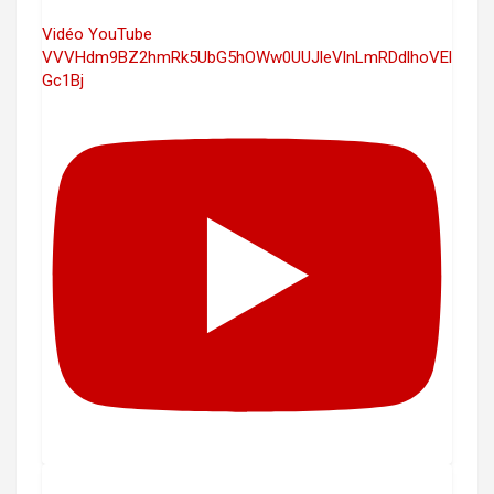
Vidéo YouTube
VVVHdm9BZ2hmRk5UbG5hOWw0UUJleVlnLmRDdlhoVEl
Gc1Bj