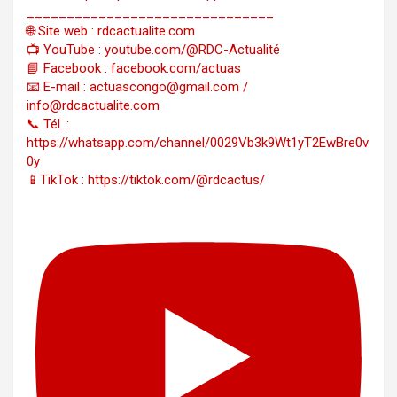
_______________________________
🌐 Site web : rdcactualite.com
📺 YouTube : youtube.com/@RDC-Actualité
📘 Facebook : facebook.com/actuas
📧 E-mail : actuascongo@gmail.com /
info@rdcactualite.com
📞 Tél. : ‪‪‪‪‪‪‪‪‪‪‪‪‪‪‪‪‪‪‪‪‪‪‪‪‪‪‪‪‪‪‪‪
https://whatsapp.com/channel/0029Vb3k9Wt1yT2EwBre0v
0y
📱TikTok : https://tiktok.com/@rdcactus/