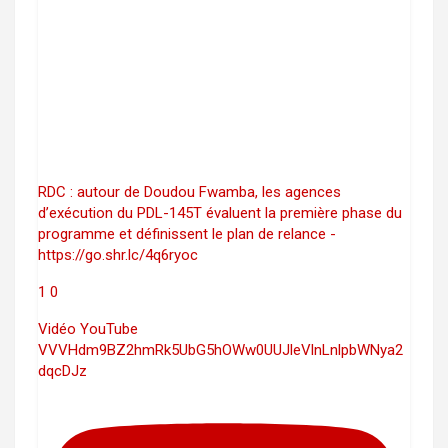
RDC : autour de Doudou Fwamba, les agences
d’exécution du PDL-145T évaluent la première phase du
programme et définissent le plan de relance -
https://go.shr.lc/4q6ryoc
1
0
Vidéo YouTube
VVVHdm9BZ2hmRk5UbG5hOWw0UUJleVlnLnlpbWNya2
dqcDJz