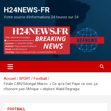
H24NEWS-FR
Votre source d'informations 24 heures sur 24.
Accueil
SPORT
Football
Finale CAN/Sénégal-Maroc: « Ce qu’a fait Pape ce soir, ça
n’honore pas l’Afrique » déplore Walid Regragui
FOOTBALL