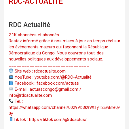
RDC-ACTUALITÉ
RDC Actualité
2.1K abonnées et abonnés
Restez informé grâce à nos mises à jour en temps réel sur
les événements majeurs qui façonnent la République
Démocratique du Congo. Nous couvrons tout, des
nouvelles politiques aux développements sociaux.
_______________________________
Site web : rdcactualite.com
YouTube : youtube.com/@RDC-Actualité
Facebook : facebook.com/actuas
E-mail : actuascongo@gmail.com /
info@rdcactualite.com
Tél. : ‪‪‪‪‪‪‪‪‪‪‪‪‪‪‪‪‪‪‪‪‪‪‪‪‪‪‪‪‪‪‪‪
https://whatsapp.com/channel/0029Vb3k9Wt1yT2EwBre0v
0y
TikTok : https://tiktok.com/@rdcactus/