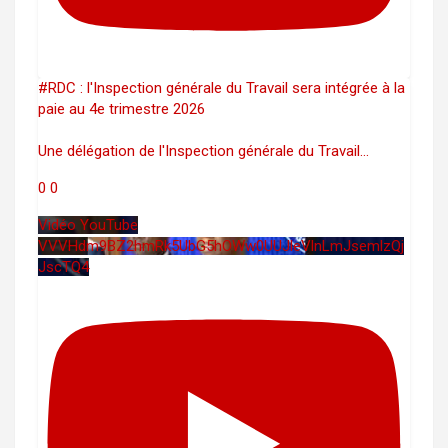
#RDC : l'Inspection générale du Travail sera intégrée à la
paie au 4e trimestre 2026
Une délégation de l'Inspection générale du Travail
...
0
0
Vidéo YouTube
VVVHdm9BZ2hmRk5UbG5hOWw0UUJleVlnLmJsemlzQj
JscTQ4