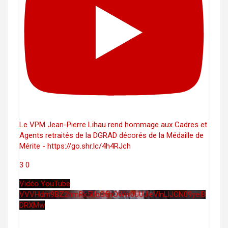
Le VPM Jean-Pierre Lihau rend hommage aux Cadres et
Agents retraités de la DGRAD décorés de la Médaille de
Mérite - https://go.shr.lc/4h4RJch
3
0
Vidéo YouTube
VVVHdm9BZ2hmRk5UbG5hOWw0UUJleVlnLlJCN09yelB
DRXMw