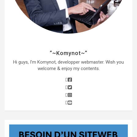
”~Komynot~”
Hi guys, I’m Komynot, developper webmaster. Wish you
welcome & enjoy my contents.