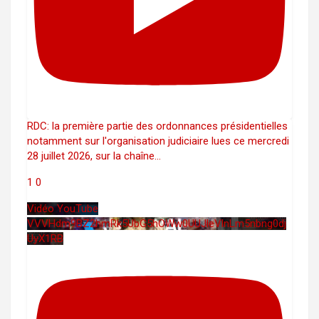
RDC: la première partie des ordonnances présidentielles
notamment sur l'organisation judiciaire lues ce mercredi
28 juillet 2026, sur la chaîne
...
1
0
Vidéo YouTube
VVVHdm9BZ2hmRk5UbG5hOWw0UUJleVlnLm5nbng0dj
UyX1RB