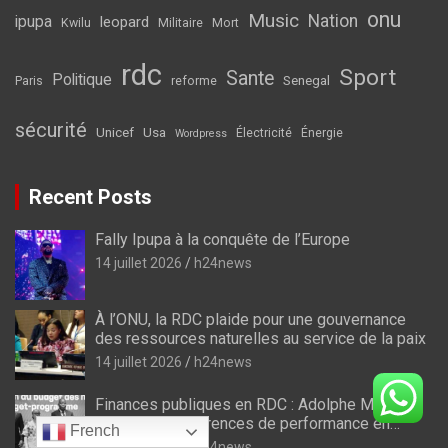
onu
Music
Nation
ipupa
leopard
Kwilu
Militaire
Mort
rdc
Sport
Sante
Politique
Senegal
Paris
reforme
sécurité
Unicef
Usa
Électricité
Énergie
Wordpress
Recent Posts
Fally Ipupa à la conquête de l’Europe
14 juillet 2026
h24news
À l’ONU, la RDC plaide pour une gouvernance
des ressources naturelles au service de la paix
14 juillet 2026
h24news
Finances publiques en RDC : Adolphe Muzito
ouvre les Conférences de performance en
French
prélude au budget-programme de 2028
14 juillet 2026
h24news