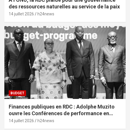
des ressources naturelles au service de la paix
14 juillet 2026
h24news
BUDGET
Finances publiques en RDC : Adolphe Muzito
ouvre les Conférences de performance en
prélude au budget-programme de 2028
14 juillet 2026
h24news