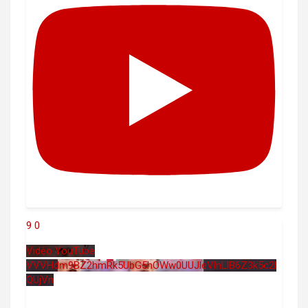
9
0
Vidéo YouTube
VVVHdm9BZ2hmRk5UbG5hOWw0UUJleVlnLlB6Z3k5c2l
QUjVn