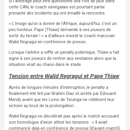
Si l’arbitrage peut être questionné une fois de plus dans
cette CAN, le coach sénégalais est pourtant partie
prenante des incidents qui ont émaillé la rencontre.
« L’image qu’on a donné de l’Afrique, aujourd’hui, c’est un
peu honteux. Pape (Thiaw) demande à ses joueurs de
sortir du terrain ! » a d’ailleurs insisté le coach marocain
Walid Regragui en conférence de presse.
Lorsque l’arbitre a sifflé un penalty polémique, Thiaw a fait
signe à ses joueurs de rentrer aux vestiaires alors que la
situation virait au chaos dans le stade.
Tension entre Walid Regragui et Pape Thiaw
Après de longues minutes d’interruption, le penalty a
finalement été tiré par Brahim Diaz et arrêté par Édouard
Mendy avant que les Lions de Teranga ne célèbrent leur
victoire au bout de la prolongation.
Walid Regragui ne décolérait pas après le match accusant
son homologue d’avoir attisé les tensions : « Il avait
commencé déjà en conférence de presse [d’avant-match],