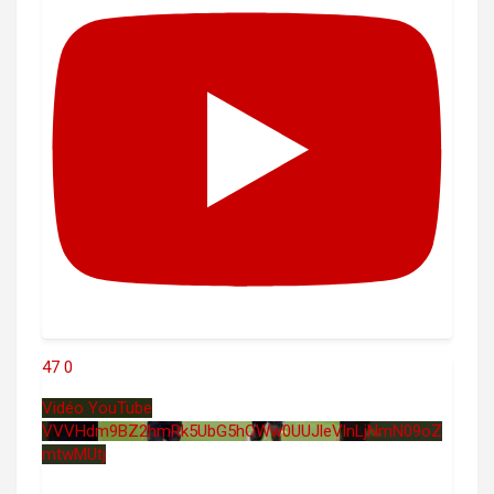
47
0
Vidéo YouTube
VVVHdm9BZ2hmRk5UbG5hOWw0UUJleVlnLjNmN09oZ
mtwMUtj