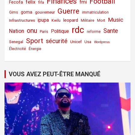
Finances
Football
felix
fmi
Fecofa
fifa
Guerre
goma
gouverneur
Gims
immatriculation
Music
ipupa
leopard
Infrastructures
Kwilu
Militaire
Mort
rdc
onu
Sante
Nation
Politique
Paris
reforme
Sport
sécurité
Senegal
Unicef
Usa
Wordpress
Électricité
Énergie
VOUS AVEZ PEUT-ÊTRE MANQUÉ