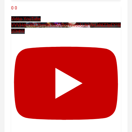
0
0
Vidéo YouTube
VVVHdm9BZ2hmRk5UbG5hOWw0UUJleVlnLkNlZ3pEY1B
2OHhV