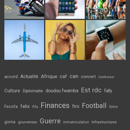
can
Afrique
caf
Actualité
accord
concert
Conférence
Est rdc
Culture
doudou fwamba
fally
Diplomatie
Finances
Football
felix
fmi
Fecofa
fifa
Gims
Guerre
goma
gouverneur
Infrastructures
immatriculation