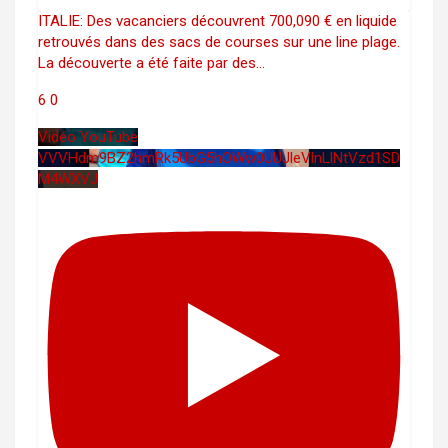
ITALIE: Des vacanciers découvrent 700,090 € en liquide
retrouvés dans des sacs de courses sur une line plage.
La découverte a été faite par des
...
6
0
Vidéo YouTube
VVVHdm9BZ2hmRk5UbG5hOWw0UUJleVlnLlNtVzd1SD
M4WXVJ