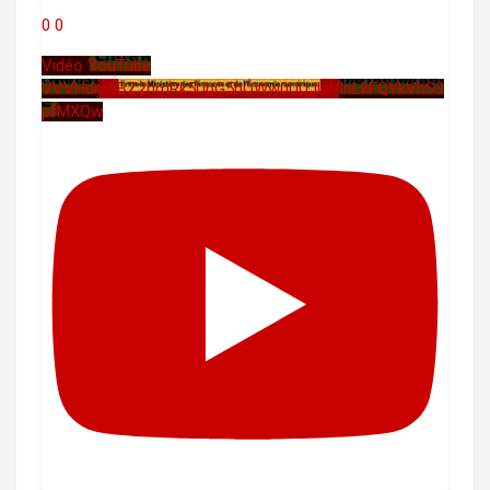
0
0
Vidéo YouTube
VVVHdm9BZ2hmRk5UbG5hOWw0UUJleVlnLkFQYkVhS3
pfMXQw