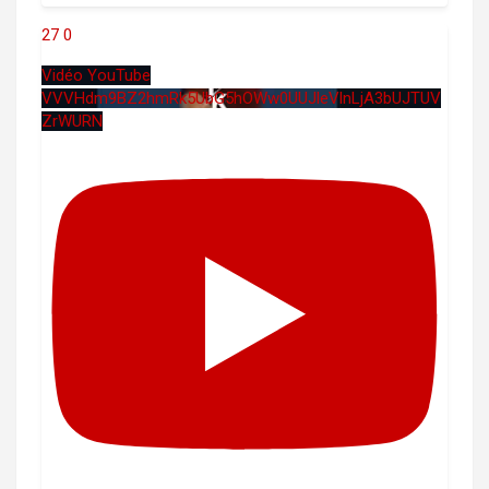
27
0
Vidéo YouTube
VVVHdm9BZ2hmRk5UbG5hOWw0UUJleVlnLjA3bUJTUV
ZrWURN