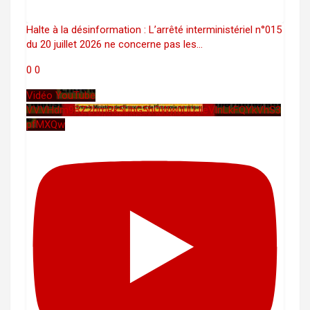
Halte à la désinformation : L’arrêté interministériel n°015
du 20 juillet 2026 ne concerne pas les
...
0
0
Vidéo YouTube
VVVHdm9BZ2hmRk5UbG5hOWw0UUJleVlnLkFQYkVhS3
pfMXQw