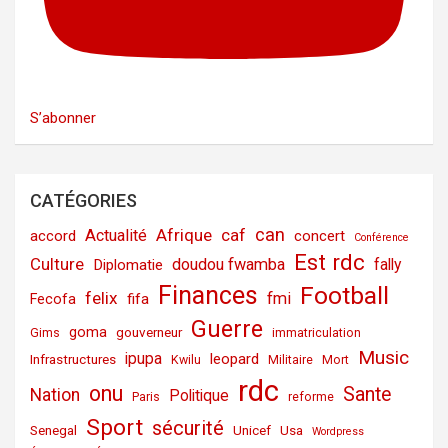
S’abonner
CATÉGORIES
can
Afrique
caf
Actualité
accord
concert
Conférence
Est rdc
Culture
doudou fwamba
fally
Diplomatie
Finances
Football
felix
fmi
fifa
Fecofa
Guerre
goma
gouverneur
Gims
immatriculation
Music
ipupa
leopard
Infrastructures
Kwilu
Militaire
Mort
rdc
onu
Sante
Nation
Politique
Paris
reforme
Sport
sécurité
Senegal
Unicef
Usa
Wordpress