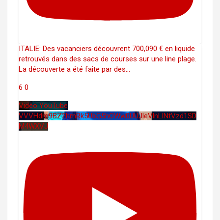
ITALIE: Des vacanciers découvrent 700,090 € en liquide
retrouvés dans des sacs de courses sur une line plage.
La découverte a été faite par des
...
6
0
Vidéo YouTube
VVVHdm9BZ2hmRk5UbG5hOWw0UUJleVlnLlNtVzd1SD
M4WXVJ