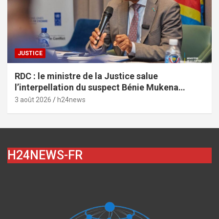
JUSTICE
RDC : le ministre de la Justice salue
l’interpellation du suspect Bénie Mukena
depuis Brazzaville dans l’affaire de
3 août 2026
h24news
l’assassinat de Vally Amisi
H24NEWS-FR