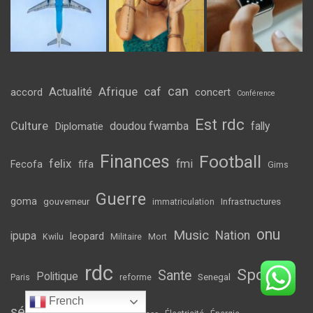
can
Afrique
caf
Actualité
accord
concert
Conférence
Est rdc
Culture
doudou fwamba
fally
Diplomatie
Finances
Football
felix
fmi
fifa
Fecofa
Gims
Guerre
goma
gouverneur
Infrastructures
immatriculation
onu
Music
Nation
ipupa
leopard
Kwilu
Militaire
Mort
rdc
Sport
Sante
Politique
Senegal
Paris
reforme
French
sécurité
Unicef
Usa