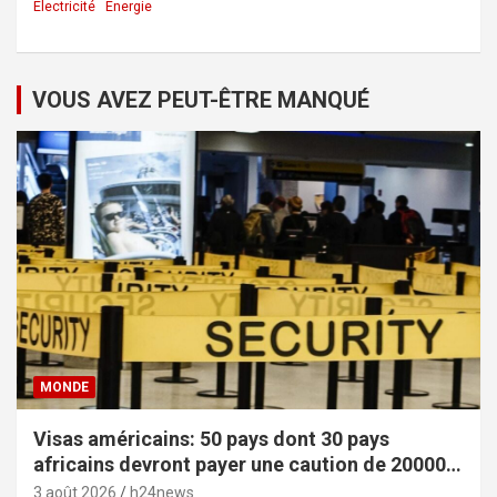
Électricité
Énergie
VOUS AVEZ PEUT-ÊTRE MANQUÉ
MONDE
Visas américains: 50 pays dont 30 pays
africains devront payer une caution de 20000
dollars
3 août 2026
h24news