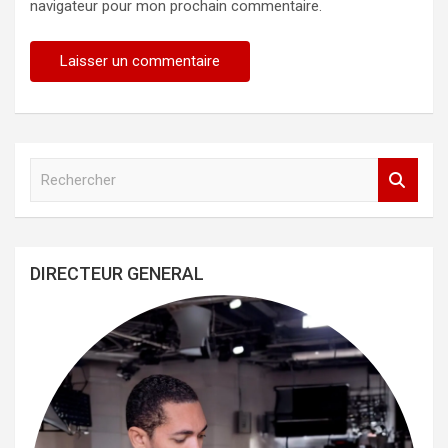
navigateur pour mon prochain commentaire.
R
e
c
h
e
DIRECTEUR GENERAL
r
c
h
e
r