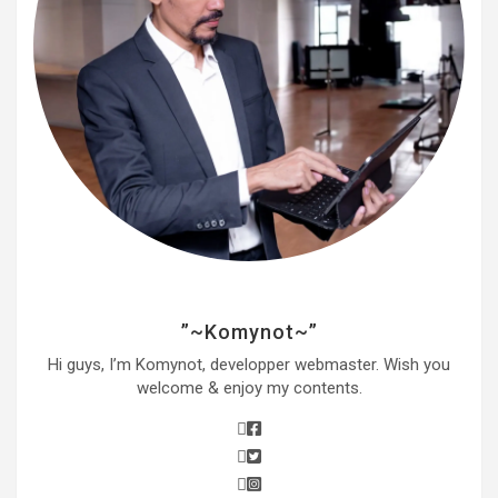
”~Komynot~”
Hi guys, I’m Komynot, developper webmaster. Wish you
welcome & enjoy my contents.