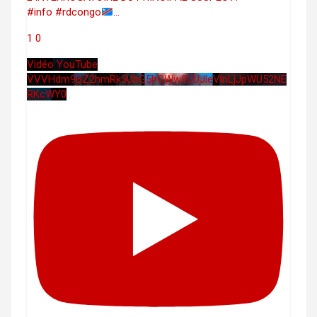
#info #rdcongo
...
1
0
Vidéo YouTube
VVVHdm9BZ2hmRk5UbG5hOWw0UUJleVlnLjJpWU52NE
RKcWY0