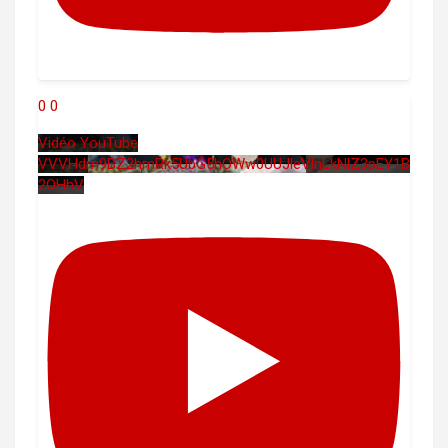
0
0
Vidéo YouTube
VVVHdm9BZ2hmRk5UbG5hOWw0UUJleVlnLkNlZ3pEY1B
2OHhV