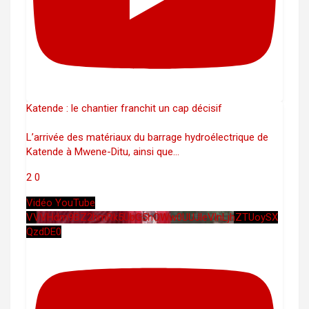
Katende : le chantier franchit un cap décisif
L’arrivée des matériaux du barrage hydroélectrique de
Katende à Mwene-Ditu, ainsi que
...
2
0
Vidéo YouTube
VVVHdm9BZ2hmRk5UbG5hOWw0UUJleVlnLjhZTUoySX
QzdDE0