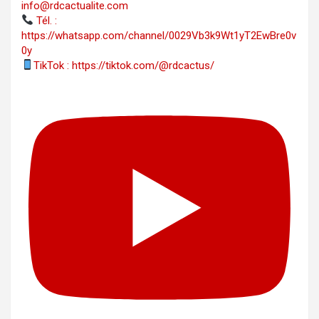
info@rdcactualite.com
Tél. : ‪‪‪‪‪‪‪‪‪‪‪‪‪‪‪‪‪‪‪‪‪‪‪‪‪‪‪‪‪‪‪‪
https://whatsapp.com/channel/0029Vb3k9Wt1yT2EwBre0v
0y
TikTok : https://tiktok.com/@rdcactus/