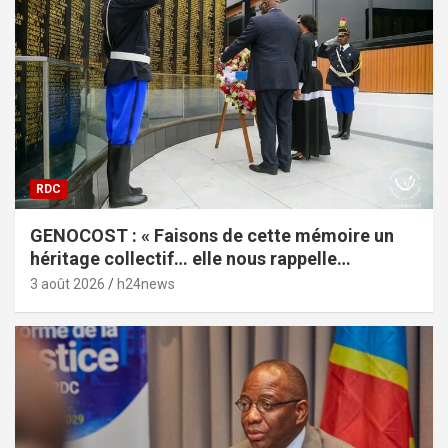
RDC
GENOCOST : « Faisons de cette mémoire un
héritage collectif… elle nous rappelle
l’impérieuse nécessité de la vérité », lance
3 août 2026
h24news
Céline Banza