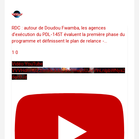
RDC : autour de Doudou Fwamba, les agences
d’exécution du PDL-145T évaluent la première phase du
programme et définissent le plan de relance -
...
1
0
Vidéo YouTube
VVVHdm9BZ2hmRk5UbG5hOWw0UUJleVlnLnlpbWNya2
dqcDJz