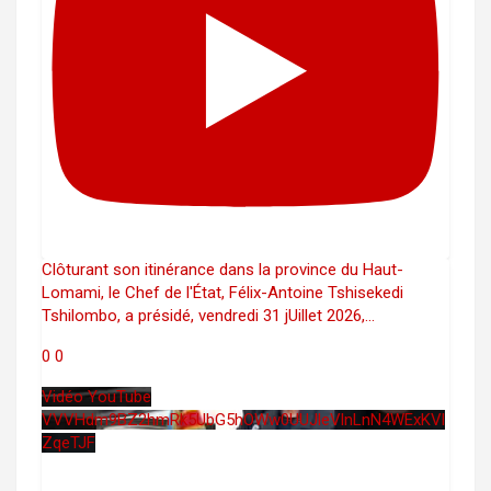
Clôturant son itinérance dans la province du Haut-
Lomami, le Chef de l'État, Félix-Antoine Tshisekedi
Tshilombo, a présidé, vendredi 31 jUillet 2026,
...
0
0
Vidéo YouTube
VVVHdm9BZ2hmRk5UbG5hOWw0UUJleVlnLnN4WExKVl
ZqeTJF