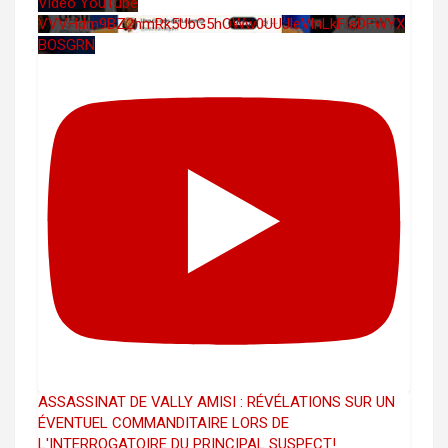
Vidéo YouTube
VVVHdm9BZ2hmRk5UbG5hOWw0UUJleVlnLkFIaDFWYX
BOSGRN
ASSASSINAT DE VALLY AMISI : RÉVÉLATIONS SUR UN
ÉVENTUEL COMMANDITAIRE LORS DE
L'INTERROGATOIRE DU PRINCIPAL SUSPECT!