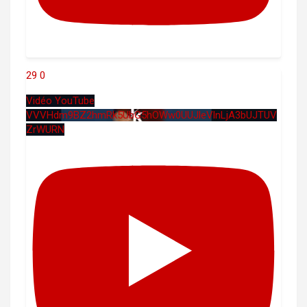
29
0
Vidéo YouTube
VVVHdm9BZ2hmRk5UbG5hOWw0UUJleVlnLjA3bUJTUV
ZrWURN