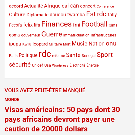
can
Afrique
caf
Actualité
accord
concert
Conférence
Est rdc
Culture
doudou fwamba
fally
Diplomatie
Finances
Football
felix
fmi
fifa
Fecofa
Gims
Guerre
goma
gouverneur
Infrastructures
immatriculation
onu
Music
Nation
ipupa
leopard
Kwilu
Militaire
Mort
rdc
Sport
Sante
Politique
Senegal
Paris
reforme
sécurité
Unicef
Usa
Électricité
Énergie
Wordpress
VOUS AVEZ PEUT-ÊTRE MANQUÉ
MONDE
Visas américains: 50 pays dont 30
pays africains devront payer une
caution de 20000 dollars