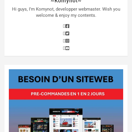
”~Komynot~”
Hi guys, I’m Komynot, developper webmaster. Wish you
welcome & enjoy my contents.