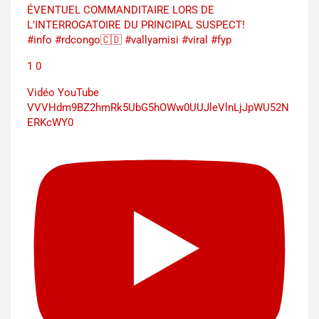
ÉVENTUEL COMMANDITAIRE LORS DE
L'INTERROGATOIRE DU PRINCIPAL SUSPECT!
#info #rdcongo🇨🇩 #vallyamisi #viral #fyp
1
0
Vidéo YouTube
VVVHdm9BZ2hmRk5UbG5hOWw0UUJleVlnLjJpWU52N
ERKcWY0