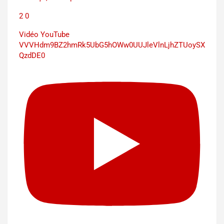
2
0
Vidéo YouTube
VVVHdm9BZ2hmRk5UbG5hOWw0UUJleVlnLjhZTUoySX
QzdDE0