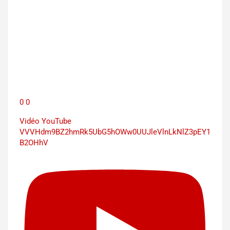
0
0
Vidéo YouTube
VVVHdm9BZ2hmRk5UbG5hOWw0UUJleVlnLkNlZ3pEY1
B2OHhV