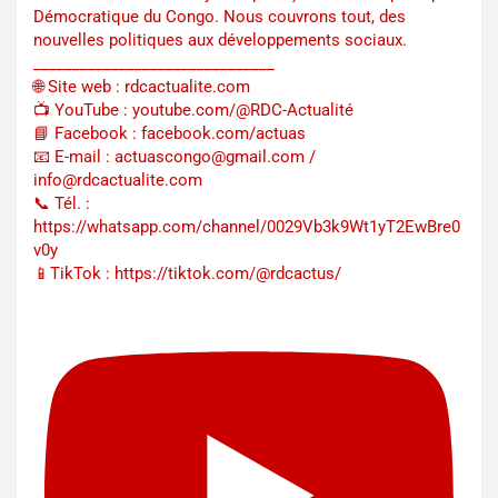
Démocratique du Congo. Nous couvrons tout, des
nouvelles politiques aux développements sociaux.
_______________________________
🌐 Site web : rdcactualite.com
📺 YouTube : youtube.com/@RDC-Actualité
📘 Facebook : facebook.com/actuas
📧 E-mail : actuascongo@gmail.com /
info@rdcactualite.com
📞 Tél. : ‪‪‪‪‪‪‪‪‪‪‪‪‪‪‪‪‪‪‪‪‪‪‪‪‪‪‪‪‪‪‪‪
https://whatsapp.com/channel/0029Vb3k9Wt1yT2EwBre0
v0y
📱TikTok : https://tiktok.com/@rdcactus/