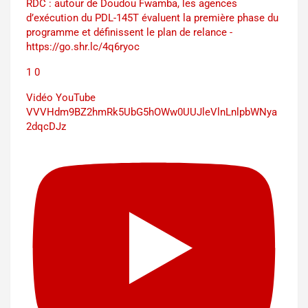
RDC : autour de Doudou Fwamba, les agences
d’exécution du PDL-145T évaluent la première phase du
programme et définissent le plan de relance -
https://go.shr.lc/4q6ryoc
1
0
Vidéo YouTube
VVVHdm9BZ2hmRk5UbG5hOWw0UUJleVlnLnlpbWNya
2dqcDJz