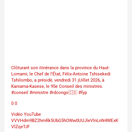
Clôturant son itinérance dans la province du Haut-
Lomami, le Chef de l'État, Félix-Antoine Tshisekedi
Tshilombo, a présidé, vendredi 31 jUillet 2026, à
Kaniama-Kasese, le 95e Conseil des ministres.
#conseil #ministre #rdcongo🇨🇩 #fyp
0
0
Vidéo YouTube
VVVHdm9BZ2hmRk5UbG5hOWw0UUJleVlnLnN4WExK
VlZqeTJF