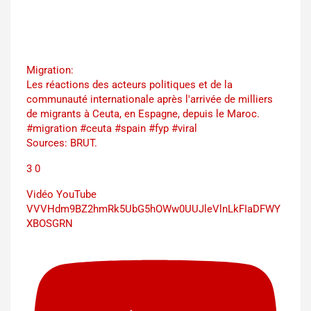
Migration:
Les réactions des acteurs politiques et de la
communauté internationale après l'arrivée de milliers
de migrants à Ceuta, en Espagne, depuis le Maroc.
#migration #ceuta #spain #fyp #viral
Sources: BRUT.
3
0
Vidéo YouTube
VVVHdm9BZ2hmRk5UbG5hOWw0UUJleVlnLkFIaDFWY
XBOSGRN