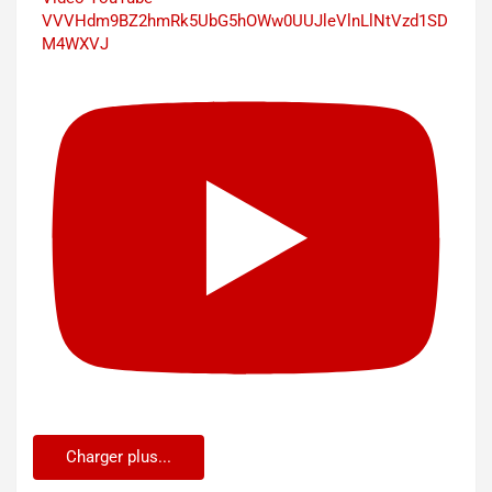
VVVHdm9BZ2hmRk5UbG5hOWw0UUJleVlnLlNtVzd1SD
M4WXVJ
Charger plus...