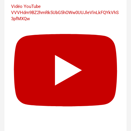
Vidéo YouTube
VVVHdm9BZ2hmRk5UbG5hOWw0UUJleVlnLkFQYkVhS
3pfMXQw