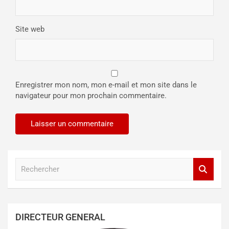
Site web
Enregistrer mon nom, mon e-mail et mon site dans le
navigateur pour mon prochain commentaire.
R
e
c
h
e
DIRECTEUR GENERAL
r
c