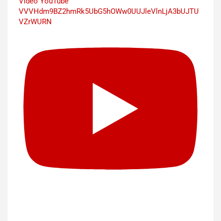
Vidéo YouTube
VVVHdm9BZ2hmRk5UbG5hOWw0UUJleVlnLjA3bUJTU
VZrWURN