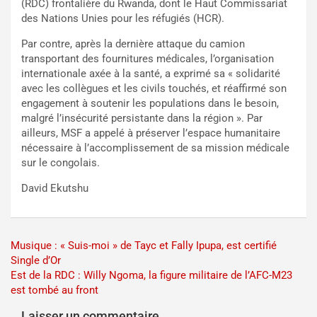
(RDC) frontalière du Rwanda, dont le Haut Commissariat
des Nations Unies pour les réfugiés (HCR).
Par contre, après la dernière attaque du camion
transportant des fournitures médicales, l’organisation
internationale axée à la santé, a exprimé sa « solidarité
avec les collègues et les civils touchés, et réaffirmé son
engagement à soutenir les populations dans le besoin,
malgré l’insécurité persistante dans la région ». Par
ailleurs, MSF a appelé à préserver l’espace humanitaire
nécessaire à l’accomplissement de sa mission médicale
sur le congolais.
David Ekutshu
Navigation
Musique : « Suis-moi » de Tayc et Fally Ipupa, est certifié
Single d’Or
de
Est de la RDC : Willy Ngoma, la figure militaire de l’AFC-M23
l’article
est tombé au front
Laisser un commentaire