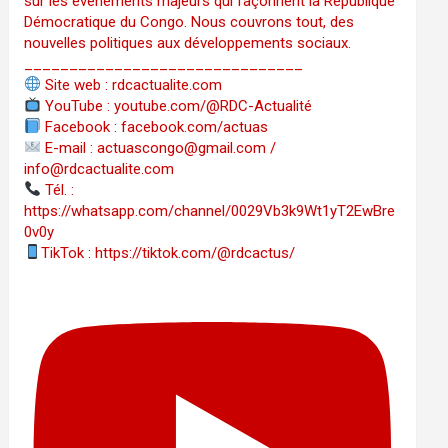
sur les événements majeurs qui façonnent la République
Démocratique du Congo. Nous couvrons tout, des
nouvelles politiques aux développements sociaux.
_______________________________
Site web : rdcactualite.com
YouTube : youtube.com/@RDC-Actualité
Facebook : facebook.com/actuas
E-mail : actuascongo@gmail.com /
info@rdcactualite.com
Tél. : ‪‪‪‪‪‪‪‪‪‪‪‪‪‪‪‪‪‪‪‪‪‪‪‪‪‪‪‪‪‪‪‪
https://whatsapp.com/channel/0029Vb3k9Wt1yT2EwBre
0v0y
TikTok : https://tiktok.com/@rdcactus/