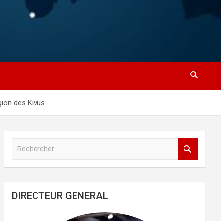
égion des Kivus
R
e
c
h
e
DIRECTEUR GENERAL
r
c
h