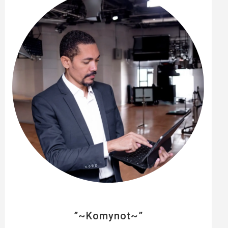
e
r
”~Komynot~”