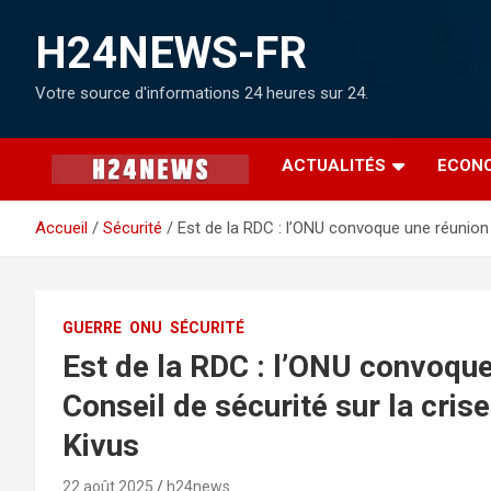
H24NEWS-FR
Votre source d'informations 24 heures sur 24.
ACTUALITÉS
ECON
Accueil
Sécurité
Est de la RDC : l’ONU convoque une réunion c
GUERRE
ONU
SÉCURITÉ
Est de la RDC : l’ONU convoque
Conseil de sécurité sur la cris
Kivus
22 août 2025
h24news