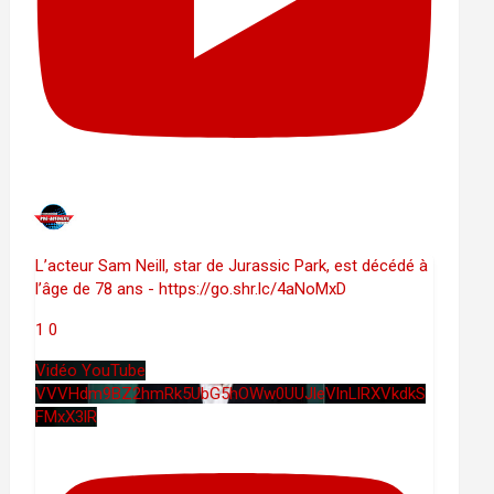
L’acteur Sam Neill, star de Jurassic Park, est décédé à
l’âge de 78 ans - https://go.shr.lc/4aNoMxD
1
0
Vidéo YouTube
VVVHdm9BZ2hmRk5UbG5hOWw0UUJleVlnLlRXVkdkS
FMxX3lR