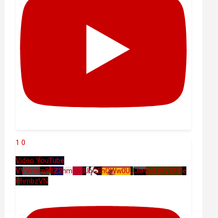
1
0
Vidéo YouTube
VVVHdm9BZ2hmRk5UbG5hOWw0UUJleVlnLjVVSFlFe
HhmbzVN