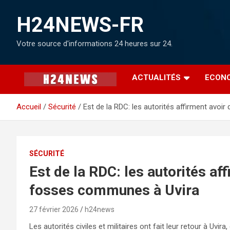
H24NEWS-FR
Votre source d'informations 24 heures sur 24.
ACTUALITÉS
ECON
Accueil
Sécurité
Est de la RDC: les autorités affirment avo
SÉCURITÉ
Est de la RDC: les autorités af
fosses communes à Uvira
27 février 2026
h24news
Les autorités civiles et militaires ont fait leur retour à Uvir