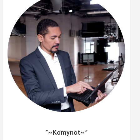
e
r
”~Komynot~”