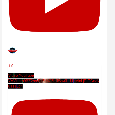
1
0
Vidéo YouTube
VVVHdm9BZ2hmRk5UbG5hOWw0UUJleVlnLjE1TGxzN
01TaEpn