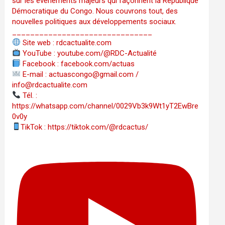
sur les événements majeurs qui façonnent la République
Démocratique du Congo. Nous couvrons tout, des
nouvelles politiques aux développements sociaux.
_______________________________
Site web : rdcactualite.com
YouTube : youtube.com/@RDC-Actualité
Facebook : facebook.com/actuas
E-mail : actuascongo@gmail.com /
info@rdcactualite.com
Tél. : ‪‪‪‪‪‪‪‪‪‪‪‪‪‪‪‪‪‪‪‪‪‪‪‪‪‪‪‪‪‪‪‪
https://whatsapp.com/channel/0029Vb3k9Wt1yT2EwBre
0v0y
TikTok : https://tiktok.com/@rdcactus/