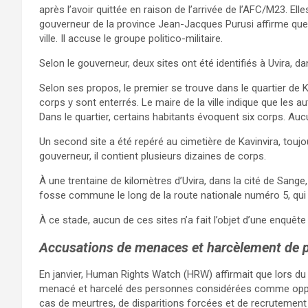
après l’avoir quittée en raison de l’arrivée de l’AFC/M23. Ell
gouverneur de la province Jean-Jacques Purusi affirme qu
ville. Il accuse le groupe politico-militaire.
Selon le gouverneur, deux sites ont été identifiés à Uvira, da
Selon ses propos, le premier se trouve dans le quartier de 
corps y sont enterrés. Le maire de la ville indique que les au
Dans le quartier, certains habitants évoquent six corps. Aucu
Un second site a été repéré au cimetière de Kavinvira, toujo
gouverneur, il contient plusieurs dizaines de corps.
À une trentaine de kilomètres d’Uvira, dans la cité de Sang
fosse commune le long de la route nationale numéro 5, qui 
À ce stade, aucun de ces sites n’a fait l’objet d’une enquêt
Accusations de menaces et harcèlement de 
En janvier, Human Rights Watch (HRW) affirmait que lors du
menacé et harcelé des personnes considérées comme opp
cas de meurtres, de disparitions forcées et de recrutement 