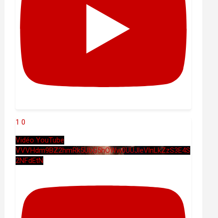
1
0
Vidéo YouTube
VVVHdm9BZ2hmRk5UbG5hOWw0UUJleVlnLkZzS3E4S
2NFdEtN