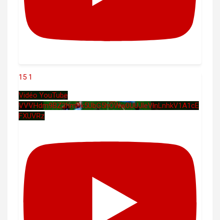
15
1
Vidéo YouTube
VVVHdm9BZ2hmRk5UbG5hOWw0UUJleVlnLnhkV1A1cE
FXUVRz