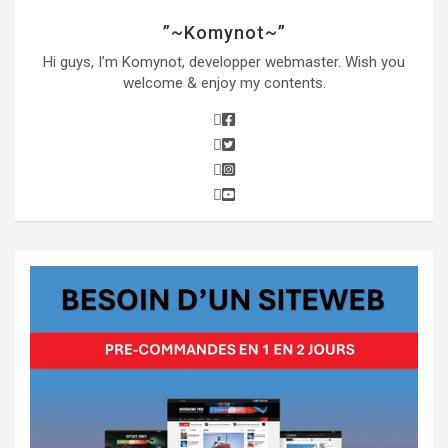
”~Komynot~”
Hi guys, I’m Komynot, developper webmaster. Wish you
welcome & enjoy my contents.