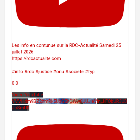
Les info en contunue sur la RDC-Actualité Samedi 25
juillet 2026
https://rdcactualite.com
#info #rdc #justice #onu #societe #fyp
0
0
Vidéo YouTube
VVVHdm9BZ2hmRk5UbG5hOWw0UUJleVlnLkFQbUR3UD
JoSmU0