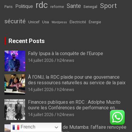
rdc
Sport
Sante
Politique
Senegal
Paris
reforme
sécurité
Unicef
Usa
Électricité
Énergie
Wordpress
Recent Posts
Fally Ipupa à la conquête de l’Europe
14 juillet 2026
h24news
À l’ONU, la RDC plaide pour une gouvernance
des ressources naturelles au service de la paix
14 juillet 2026
h24news
Finances publiques en RDC : Adolphe Muzito
ouvre les Conférences de performance en
prélude au budget-programme de 2028
14 juillet 2026
h24news
French
Nouveau procès de Mutamba: l’affaire renvoyée