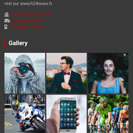
réel sur www.h24news.fr.
4163, Tabora, Gombé
info@h24news.fr
+1(343)301-0762
Gallery