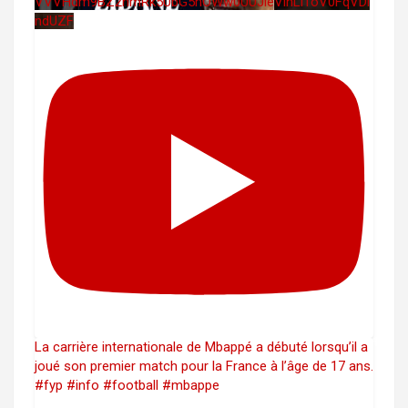
VVVHdm9BZ2hmRk5UbG5hOWw0UUJleVlnLi1oV0FqVDl
ndUZF
La carrière internationale de Mbappé a débuté lorsqu’il a
joué son premier match pour la France à l’âge de 17 ans.
#fyp #info #football #mbappe