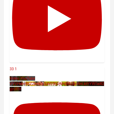
33
1
Vidéo YouTube
VVVHdm9BZ2hmRk5UbG5hOWw0UUJleVlnLktYYW1wX2
gzUFlV