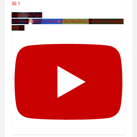
50
1
Vidéo YouTube
VVVHdm9BZ2hmRk5UbG5hOWw0UUJleVlnLi1ocmxpSD
FfaElR