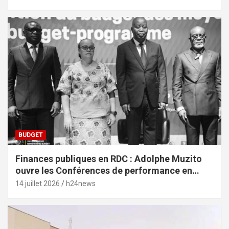
BUDGET
Finances publiques en RDC : Adolphe Muzito
ouvre les Conférences de performance en
prélude au budget-programme de 2028
14 juillet 2026
h24news