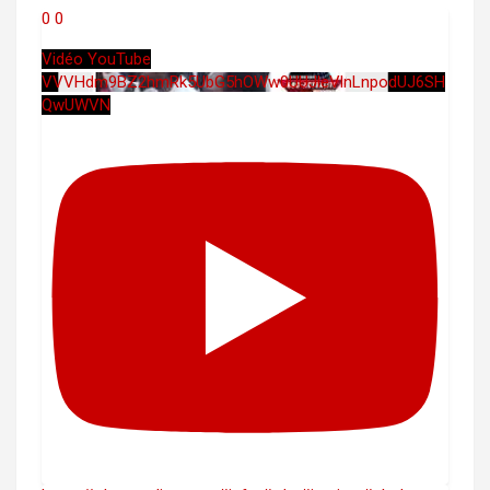
0
0
Vidéo YouTube
VVVHdm9BZ2hmRk5UbG5hOWw0UUJleVlnLnpodUJ6SH
QwUWVN