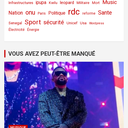
Music
ipupa
leopard
Infrastructures
Kwilu
Militaire
Mort
rdc
onu
Sante
Nation
Politique
Paris
reforme
Sport
sécurité
Senegal
Unicef
Usa
Wordpress
Électricité
Énergie
VOUS AVEZ PEUT-ÊTRE MANQUÉ
MUSIQUE