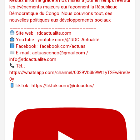
Restez informé grâce à nos mises à jour en temps réel sur
les événements majeurs qui façonnent la République
Démocratique du Congo. Nous couvrons tout, des
nouvelles politiques aux développements sociaux.
_______________________________
Site web : rdcactualite.com
YouTube : youtube.com/@RDC-Actualité
Facebook : facebook.com/actuas
E-mail : actuascongo@gmail.com /
info@rdcactualite.com
Tél. : ‪‪‪‪‪‪‪‪‪‪‪‪‪‪‪‪‪‪‪‪‪‪‪‪‪‪‪‪‪‪‪‪
https://whatsapp.com/channel/0029Vb3k9Wt1yT2EwBre0v
0y
TikTok : https://tiktok.com/@rdcactus/