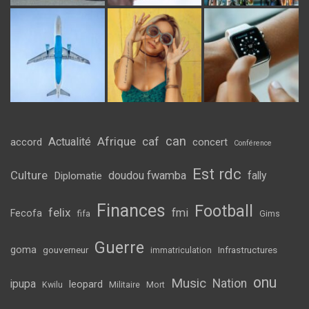
can
Afrique
caf
Actualité
accord
concert
Conférence
Est rdc
Culture
doudou fwamba
fally
Diplomatie
Finances
Football
felix
fmi
Fecofa
fifa
Gims
Guerre
goma
gouverneur
Infrastructures
immatriculation
onu
Music
Nation
ipupa
leopard
Kwilu
Militaire
Mort