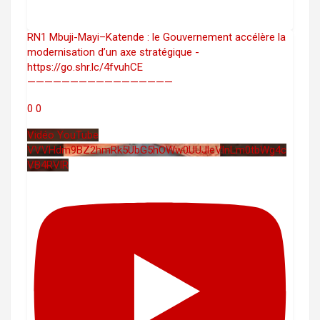
RN1 Mbuji-Mayi–Katende : le Gouvernement accélère la
modernisation d’un axe stratégique -
https://go.shr.lc/4fvuhCE
—————————————————
0
0
Vidéo YouTube
VVVHdm9BZ2hmRk5UbG5hOWw0UUJleVlnLm0tbWg4c
VB4RVlR