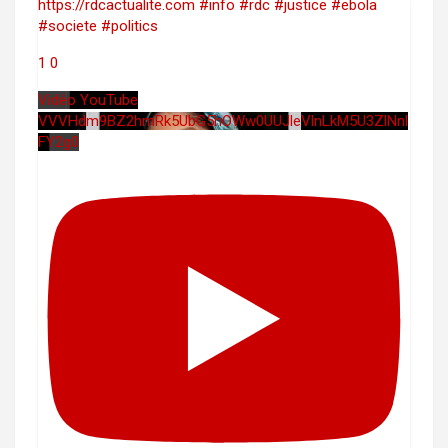
https://rdcactualite.com #info #rdc #justice #ebola
#societe #politics
1
0
Vidéo YouTube
VVVHdm9BZ2hmRk5UbG5hOWw0UUJleVlnLkM5U3ZlNnl
FY2g0