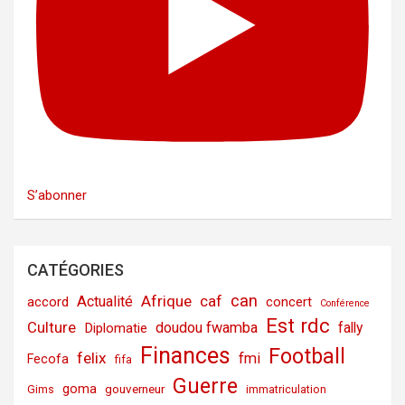
S’abonner
CATÉGORIES
can
Afrique
caf
Actualité
accord
concert
Conférence
Est rdc
Culture
doudou fwamba
fally
Diplomatie
Finances
Football
felix
fmi
Fecofa
fifa
Guerre
goma
gouverneur
Gims
immatriculation