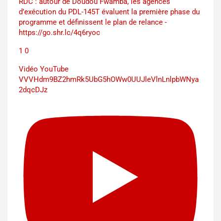
RDC : autour de Doudou Fwamba, les agences
d’exécution du PDL-145T évaluent la première phase du
programme et définissent le plan de relance -
https://go.shr.lc/4q6ryoc
1
0
Vidéo YouTube
VVVHdm9BZ2hmRk5UbG5hOWw0UUJleVlnLnlpbWNya
2dqcDJz