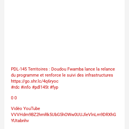
PDL-145 Territoires : Doudou Fwamba lance la relance
du programme et renforce le suivi des infrastructures
https://go.shr.lc/4q6ryoc
#rdc #info #pdl145t #fyp
0
0
Vidéo YouTube
VVVHdm9BZ2hmRk5UbG5hOWw0UUJleVlnLm9DRXhG
YUtabnhv