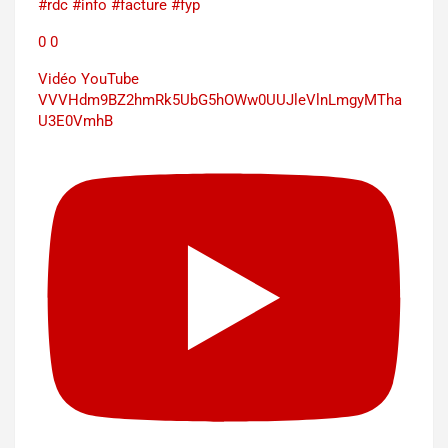
#rdc #info #facture #fyp
0
0
Vidéo YouTube
VVVHdm9BZ2hmRk5UbG5hOWw0UUJleVlnLmgyMTha
U3E0VmhB