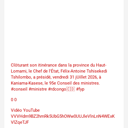
Clôturant son itinérance dans la province du Haut-
Lomami, le Chef de l'État, Félix-Antoine Tshisekedi
Tshilombo, a présidé, vendredi 31 jUillet 2026, à
Kaniama-Kasese, le 95e Conseil des ministres.
#conseil #ministre #rdcongo🇨🇩 #fyp
0
0
Vidéo YouTube
VVVHdm9BZ2hmRk5UbG5hOWw0UUJleVlnLnN4WExK
VlZqeTJF