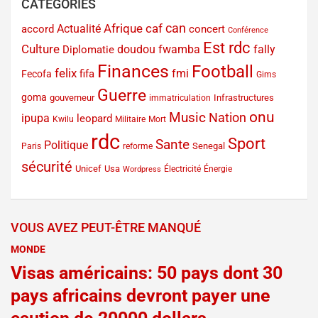
CATÉGORIES
can
Afrique
caf
Actualité
accord
concert
Conférence
Est rdc
Culture
doudou fwamba
fally
Diplomatie
Finances
Football
felix
fmi
fifa
Fecofa
Gims
Guerre
goma
gouverneur
Infrastructures
immatriculation
onu
Music
Nation
ipupa
leopard
Kwilu
Militaire
Mort
rdc
Sport
Sante
Politique
Senegal
Paris
reforme
sécurité
Unicef
Usa
Électricité
Énergie
Wordpress
VOUS AVEZ PEUT-ÊTRE MANQUÉ
MONDE
Visas américains: 50 pays dont 30
pays africains devront payer une