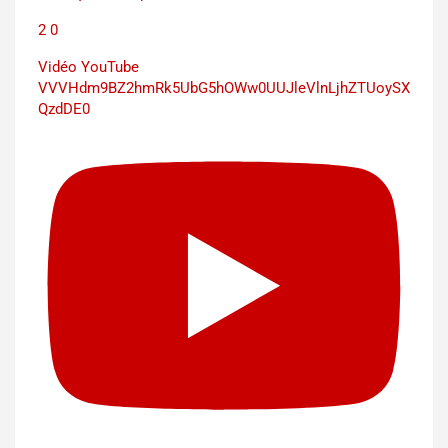
2
0
Vidéo YouTube
VVVHdm9BZ2hmRk5UbG5hOWw0UUJleVlnLjhZTUoySX
QzdDE0