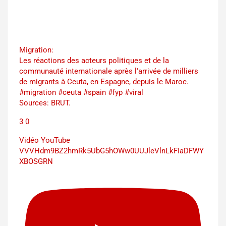
Migration:
Les réactions des acteurs politiques et de la
communauté internationale après l'arrivée de milliers
de migrants à Ceuta, en Espagne, depuis le Maroc.
#migration #ceuta #spain #fyp #viral
Sources: BRUT.
3
0
Vidéo YouTube
VVVHdm9BZ2hmRk5UbG5hOWw0UUJleVlnLkFIaDFWY
XBOSGRN