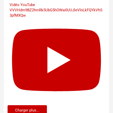
Vidéo YouTube
VVVHdm9BZ2hmRk5UbG5hOWw0UUJleVlnLkFQYkVhS
3pfMXQw
Charger plus...