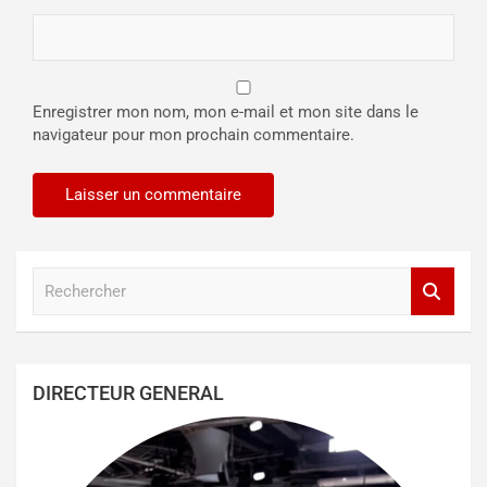
Enregistrer mon nom, mon e-mail et mon site dans le
navigateur pour mon prochain commentaire.
R
e
c
h
e
DIRECTEUR GENERAL
r
c
h
e
r