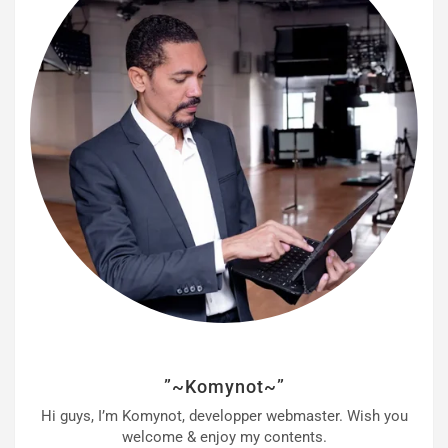
”~Komynot~”
Hi guys, I’m Komynot, developper webmaster. Wish you
welcome & enjoy my contents.