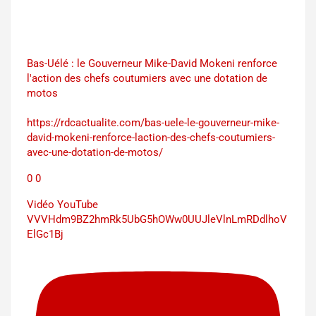
Bas-Uélé : le Gouverneur Mike-David Mokeni renforce
l'action des chefs coutumiers avec une dotation de
motos
https://rdcactualite.com/bas-uele-le-gouverneur-mike-
david-mokeni-renforce-laction-des-chefs-coutumiers-
avec-une-dotation-de-motos/
0
0
Vidéo YouTube
VVVHdm9BZ2hmRk5UbG5hOWw0UUJleVlnLmRDdlhoV
ElGc1Bj