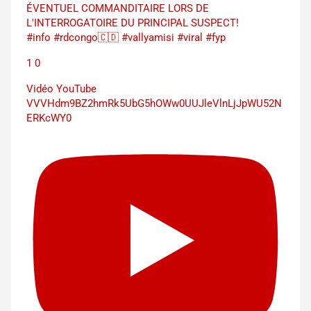
ÉVENTUEL COMMANDITAIRE LORS DE
L'INTERROGATOIRE DU PRINCIPAL SUSPECT!
#info #rdcongo🇨🇩 #vallyamisi #viral #fyp
1
0
Vidéo YouTube
VVVHdm9BZ2hmRk5UbG5hOWw0UUJleVlnLjJpWU52N
ERKcWY0