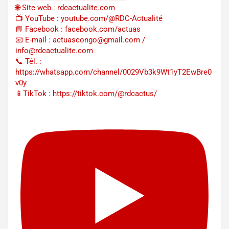
🌐 Site web : rdcactualite.com
📺 YouTube : youtube.com/@RDC-Actualité
📘 Facebook : facebook.com/actuas
📧 E-mail : actuascongo@gmail.com /
info@rdcactualite.com
📞 Tél. : ‪‪‪‪‪‪‪‪‪‪‪‪‪‪‪‪‪‪‪‪‪‪‪‪‪‪‪‪‪‪‪‪
https://whatsapp.com/channel/0029Vb3k9Wt1yT2EwBre0
v0y
📱TikTok : https://tiktok.com/@rdcactus/