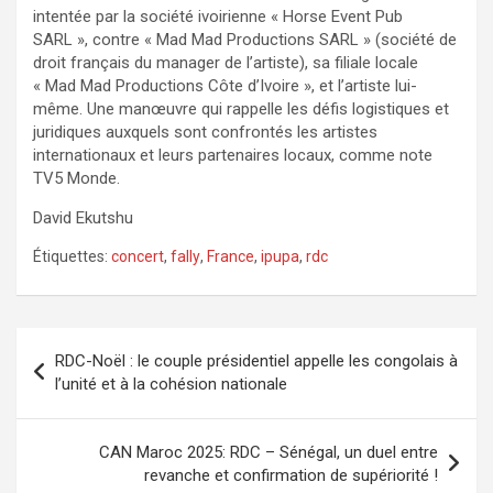
intentée par la société ivoirienne « Horse Event Pub
SARL », contre « Mad Mad Productions SARL » (société de
droit français du manager de l’artiste), sa filiale locale
« Mad Mad Productions Côte d’Ivoire », et l’artiste lui-
même. Une manœuvre qui rappelle les défis logistiques et
juridiques auxquels sont confrontés les artistes
internationaux et leurs partenaires locaux, comme note
TV5 Monde.
David Ekutshu
Étiquettes:
concert
,
fally
,
France
,
ipupa
,
rdc
Navigation
RDC-Noël : le couple présidentiel appelle les congolais à
de
l’unité et à la cohésion nationale
l’article
CAN Maroc 2025: RDC – Sénégal, un duel entre
revanche et confirmation de supériorité !