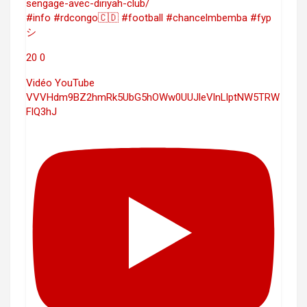
sengage-avec-diriyah-club/
#info #rdcongo🇨🇩 #football #chancelmbemba #fyp
シ
20
0
Vidéo YouTube
VVVHdm9BZ2hmRk5UbG5hOWw0UUJleVlnLlptNW5TRW
FlQ3hJ