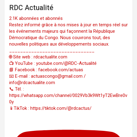
RDC Actualité
2.1K abonnées et abonnés
Restez informé grâce à nos mises à jour en temps réel sur
les événements majeurs qui façonnent la République
Démocratique du Congo. Nous couvrons tout, des
nouvelles politiques aux développements sociaux.
_______________________________
🌐 Site web : rdcactualite.com
📺 YouTube : youtube.com/@RDC-Actualité
📘 Facebook : facebook.com/actuas
📧 E-mail : actuascongo@gmail.com /
info@rdcactualite.com
📞 Tél. : ‪‪‪‪‪‪‪‪‪‪‪‪‪‪‪‪‪‪‪‪‪‪‪‪‪‪‪‪‪‪‪‪
https://whatsapp.com/channel/0029Vb3k9Wt1yT2EwBre0v
0y
📱TikTok : https://tiktok.com/@rdcactus/