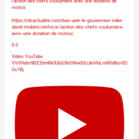
l'action des chefs coutumiers avec une dotation de
motos
https://rdcactualite.com/bas-uele-le-gouverneur-mike-
david-mokeni-renforce-laction-des-chefs-coutumiers-
avec-une-dotation-de-motos/
0
0
Vidéo YouTube
VVVHdm9BZ2hmRk5UbG5hOWw0UUJleVlnLmRDdlhoVEl
Gc1Bj