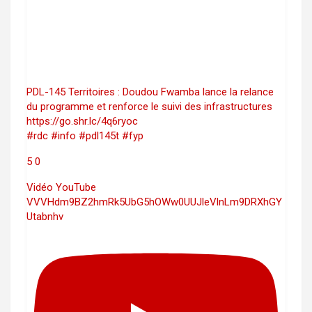
PDL-145 Territoires : Doudou Fwamba lance la relance
du programme et renforce le suivi des infrastructures
https://go.shr.lc/4q6ryoc
#rdc #info #pdl145t #fyp
5
0
Vidéo YouTube
VVVHdm9BZ2hmRk5UbG5hOWw0UUJleVlnLm9DRXhGY
Utabnhv