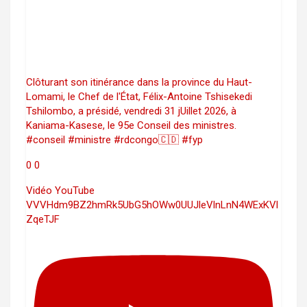
Clôturant son itinérance dans la province du Haut-
Lomami, le Chef de l'État, Félix-Antoine Tshisekedi
Tshilombo, a présidé, vendredi 31 jUillet 2026, à
Kaniama-Kasese, le 95e Conseil des ministres.
#conseil #ministre #rdcongo🇨🇩 #fyp
0
0
Vidéo YouTube
VVVHdm9BZ2hmRk5UbG5hOWw0UUJleVlnLnN4WExKVl
ZqeTJF