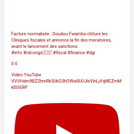
Facture normalisée : Doudou Fwamba clôture les
Cliniques fiscales et annonce la fin des moratoires,
avant le lancement des sanctions
#info #rdcongo🇨🇩 #fiscal #finance #dgi
0
0
Vidéo YouTube
VVVHdm9BZ2hmRk5UbG5hOWw0UUJleVlnLjVqMEZmM
klSSGRF