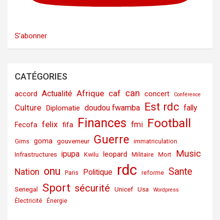
S’abonner
CATÉGORIES
can
Afrique
caf
Actualité
accord
concert
Conférence
Est rdc
Culture
doudou fwamba
fally
Diplomatie
Finances
Football
felix
fmi
fifa
Fecofa
Guerre
goma
gouverneur
Gims
immatriculation
Music
ipupa
leopard
Infrastructures
Kwilu
Militaire
Mort
rdc
onu
Sante
Nation
Politique
Paris
reforme
Sport
sécurité
Senegal
Unicef
Usa
Wordpress
Électricité
Énergie