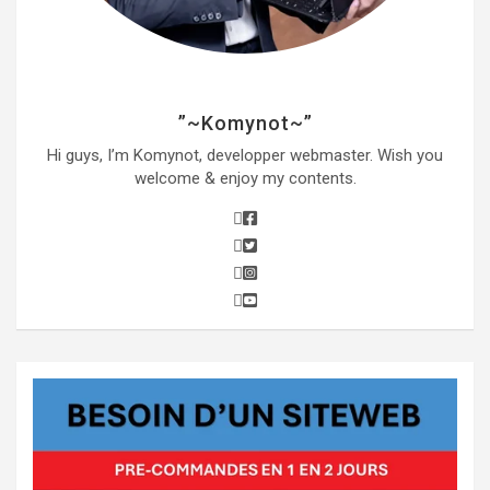
”~Komynot~”
Hi guys, I’m Komynot, developper webmaster. Wish you
welcome & enjoy my contents.