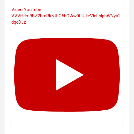
Vidéo YouTube
VVVHdm9BZ2hmRk5UbG5hOWw0UUJleVlnLnlpbWNya2
dqcDJz