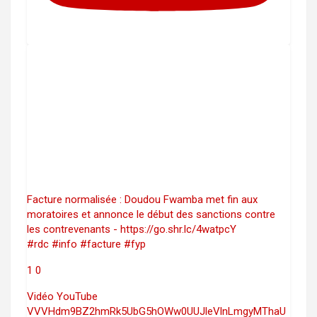
Facture normalisée : Doudou Fwamba met fin aux
moratoires et annonce le début des sanctions contre
les contrevenants - https://go.shr.lc/4watpcY
#rdc #info #facture #fyp
1
0
Vidéo YouTube
VVVHdm9BZ2hmRk5UbG5hOWw0UUJleVlnLmgyMThaU