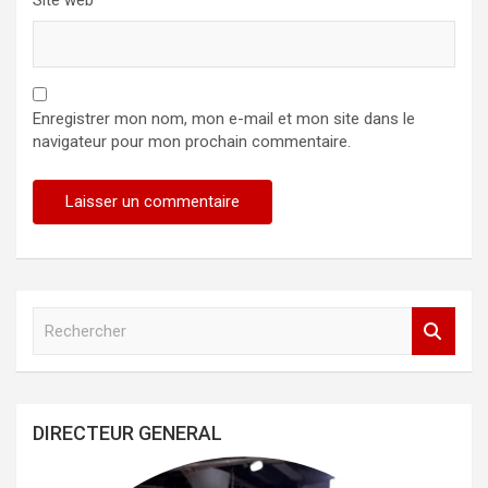
Site web
Enregistrer mon nom, mon e-mail et mon site dans le
navigateur pour mon prochain commentaire.
R
e
c
h
e
DIRECTEUR GENERAL
r
c
h