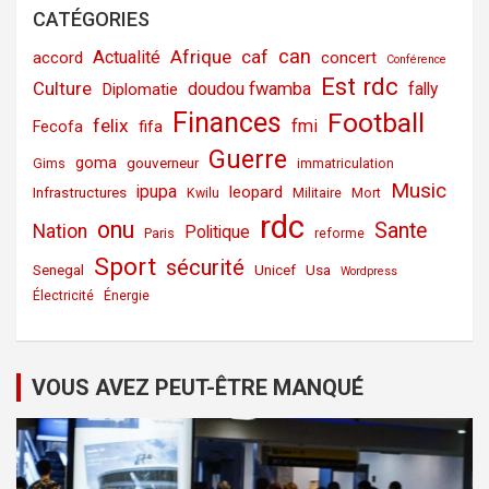
CATÉGORIES
can
Afrique
caf
Actualité
accord
concert
Conférence
Est rdc
Culture
doudou fwamba
fally
Diplomatie
Finances
Football
felix
fmi
fifa
Fecofa
Guerre
goma
gouverneur
Gims
immatriculation
Music
ipupa
leopard
Infrastructures
Kwilu
Militaire
Mort
rdc
onu
Sante
Nation
Politique
Paris
reforme
Sport
sécurité
Senegal
Unicef
Usa
Wordpress
Électricité
Énergie
VOUS AVEZ PEUT-ÊTRE MANQUÉ