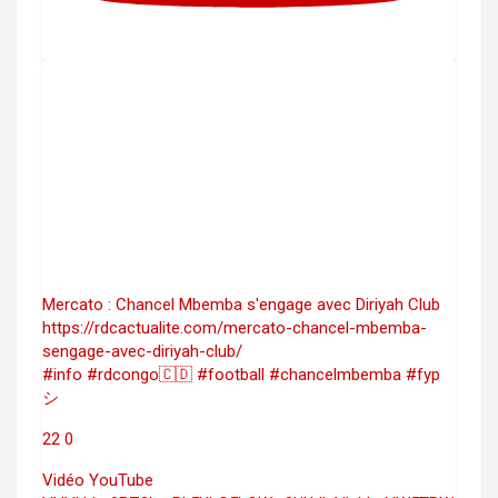
Mercato : Chancel Mbemba s'engage avec Diriyah Club
https://rdcactualite.com/mercato-chancel-mbemba-
sengage-avec-diriyah-club/
#info #rdcongo🇨🇩 #football #chancelmbemba #fyp
シ
22
0
Vidéo YouTube