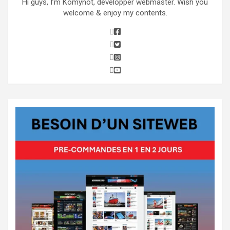
Hi guys, I’m Komynot, developper webmaster. Wish you
welcome & enjoy my contents.