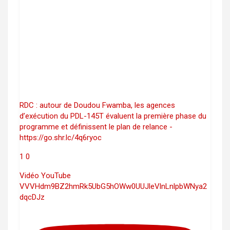
RDC : autour de Doudou Fwamba, les agences
d’exécution du PDL-145T évaluent la première phase du
programme et définissent le plan de relance -
https://go.shr.lc/4q6ryoc
1
0
Vidéo YouTube
VVVHdm9BZ2hmRk5UbG5hOWw0UUJleVlnLnlpbWNya2
dqcDJz