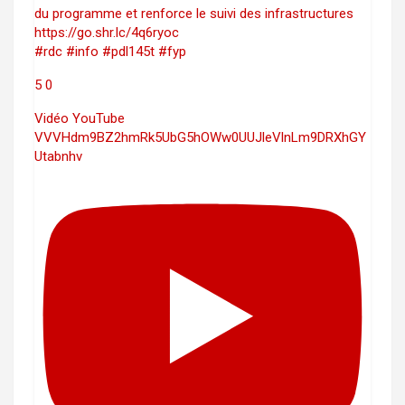
du programme et renforce le suivi des infrastructures
https://go.shr.lc/4q6ryoc
#rdc #info #pdl145t #fyp
5
0
Vidéo YouTube
VVVHdm9BZ2hmRk5UbG5hOWw0UUJleVlnLm9DRXhGY
Utabnhv