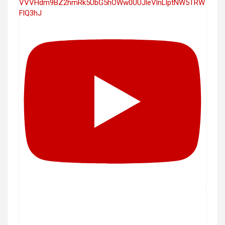
VVVHdm9BZ2hmRk5UbG5hOWw0UUJleVlnLlptNW5TRW
FlQ3hJ