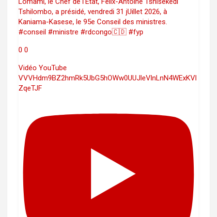
Lomami, le Chef de l'État, Félix-Antoine Tshisekedi
Tshilombo, a présidé, vendredi 31 jUillet 2026, à
Kaniama-Kasese, le 95e Conseil des ministres.
#conseil #ministre #rdcongo🇨🇩 #fyp
0
0
Vidéo YouTube
VVVHdm9BZ2hmRk5UbG5hOWw0UUJleVlnLnN4WExKVl
ZqeTJF