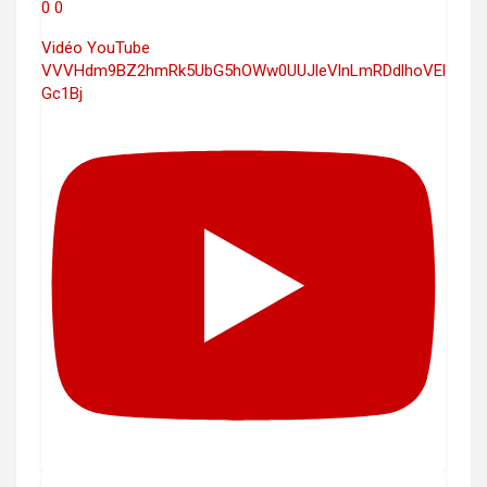
0
0
Vidéo YouTube
VVVHdm9BZ2hmRk5UbG5hOWw0UUJleVlnLmRDdlhoVEl
Gc1Bj