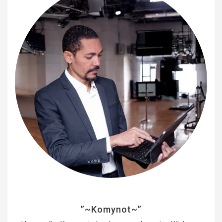
e
r
”~Komynot~”