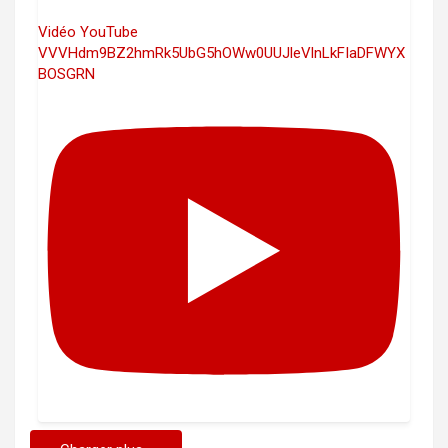
Vidéo YouTube
VVVHdm9BZ2hmRk5UbG5hOWw0UUJleVlnLkFIaDFWYX
BOSGRN