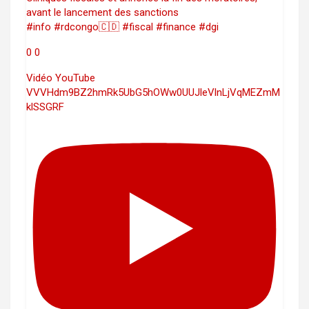
avant le lancement des sanctions
#info #rdcongo🇨🇩 #fiscal #finance #dgi
0
0
Vidéo YouTube
VVVHdm9BZ2hmRk5UbG5hOWw0UUJleVlnLjVqMEZmM
klSSGRF