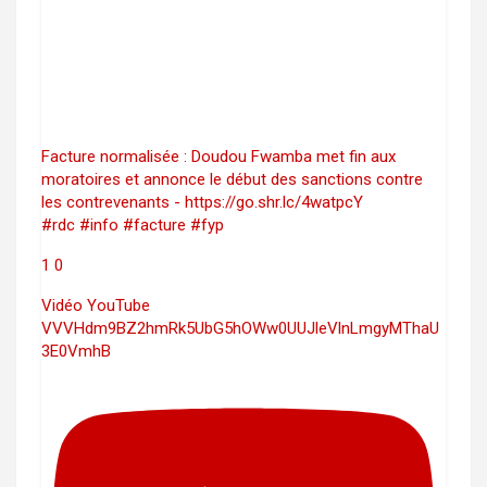
Facture normalisée : Doudou Fwamba met fin aux
moratoires et annonce le début des sanctions contre
les contrevenants - https://go.shr.lc/4watpcY
#rdc #info #facture #fyp
1
0
Vidéo YouTube
VVVHdm9BZ2hmRk5UbG5hOWw0UUJleVlnLmgyMThaU
3E0VmhB