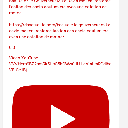
Bas-Uélé : le Gouverneur Mike-David Mokeni renforce
l'action des chefs coutumiers avec une dotation de
motos
https://rdcactualite.com/bas-uele-le-gouverneur-mike-
david-mokeni-renforce-laction-des-chefs-coutumiers-
avec-une-dotation-de-motos/
0
0
Vidéo YouTube
VVVHdm9BZ2hmRk5UbG5hOWw0UUJleVlnLmRDdlho
VElGc1Bj