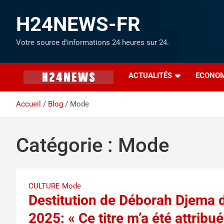
H24NEWS-FR
Votre source d'informations 24 heures sur 24.
ACTUALITÉS
ECONOM
Accueil
Blog
Mode
Catégorie :
Mode
CULTURE
Mode
Destitution de Déborah Djema 
2025: « Ce titre m’a été attribué