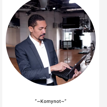
e
r
”~Komynot~”