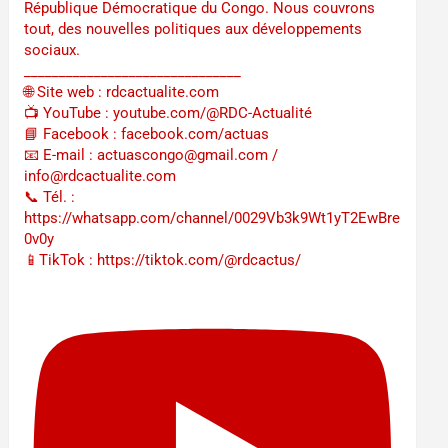
République Démocratique du Congo. Nous couvrons
tout, des nouvelles politiques aux développements
sociaux.
_______________________________
🌐 Site web : rdcactualite.com
📺 YouTube : youtube.com/@RDC-Actualité
📘 Facebook : facebook.com/actuas
📧 E-mail : actuascongo@gmail.com /
info@rdcactualite.com
📞 Tél. : ‪‪‪‪‪‪‪‪‪‪‪‪‪‪‪‪‪‪‪‪‪‪‪‪‪‪‪‪‪‪‪‪
https://whatsapp.com/channel/0029Vb3k9Wt1yT2EwBre
0v0y
📱TikTok : https://tiktok.com/@rdcactus/