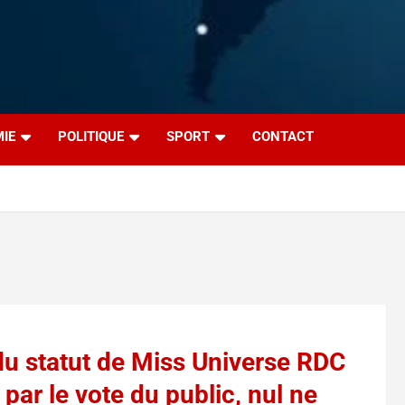
IE
POLITIQUE
SPORT
CONTACT
du statut de Miss Universe RDC
 par le vote du public, nul ne