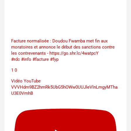
Facture normalisée : Doudou Fwamba met fin aux
moratoires et annonce le début des sanctions contre
les contrevenants - https://go.shr.lc/4watpcY
#rdc #info #facture #fyp
1
0
Vidéo YouTube
VVVHdm9BZ2hmRk5UbG5hOWw0UUJleVlnLmgyMTha
U3E0VmhB