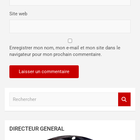
Site web
Enregistrer mon nom, mon e-mail et mon site dans le
navigateur pour mon prochain commentaire.
R
e
c
h
e
DIRECTEUR GENERAL
r
c