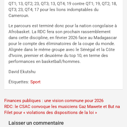
QT1; 13, QT2; 23, QT3; 13, QT4; 19 contre QT1; 19, QT2; 18,
QT3; 23, QT4; 17 pour les lions indomptables du
Cameroun.
Le parcours est terminé donc pour la nation congolaise à
Afrobasket. La RDC fera son prochain rassemblement
dans cette discipline, en février 2026 face au Madagascar
pour le compte des éliminatoires de la coupe du monde.
Alignée dans le même groupe avec le Sénégal et la Côte
d’Ivoire, premier et deuxième du top 10, en terme des
performances en basketball/hommes.
David Ekutshu
Étiquettes:
Sport
Navigation
Finances publiques : une vision commune pour 2026
RDC: le CSAC convoque les musiciens Gaz Mawete et But na
de
Filet pour « violations des dispositions de la loi »
l’article
Laisser un commentaire