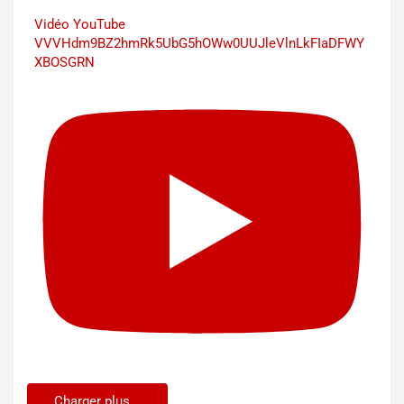
Vidéo YouTube
VVVHdm9BZ2hmRk5UbG5hOWw0UUJleVlnLkFIaDFWY
XBOSGRN
Charger plus...