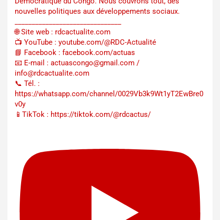
Démocratique du Congo. Nous couvrons tout, des
nouvelles politiques aux développements sociaux.
_______________________________
🌐 Site web : rdcactualite.com
📺 YouTube : youtube.com/@RDC-Actualité
📘 Facebook : facebook.com/actuas
📧 E-mail : actuascongo@gmail.com /
info@rdcactualite.com
📞 Tél. : ‪‪‪‪‪‪‪‪‪‪‪‪‪‪‪‪‪‪‪‪‪‪‪‪‪‪‪‪‪‪‪‪
https://whatsapp.com/channel/0029Vb3k9Wt1yT2EwBre0
v0y
📱TikTok : https://tiktok.com/@rdcactus/