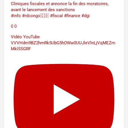
Cliniques fiscales et annonce la fin des moratoires,
avant le lancement des sanctions
#info #rdcongo🇨🇩 #fiscal #finance #dgi
0
0
Vidéo YouTube
VVVHdm9BZ2hmRk5UbG5hOWw0UUJleVlnLjVqMEZm
MklSSGRF