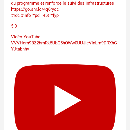
du programme et renforce le suivi des infrastructures
https://go.shr.lc/4q6ryoc
#rdc #info #pdl145t #fyp
5
0
Vidéo YouTube
VVVHdm9BZ2hmRk5UbG5hOWw0UUJleVlnLm9DRXhG
YUtabnhv