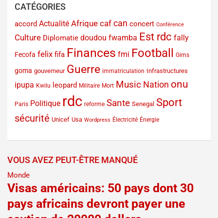
CATÉGORIES
can
Afrique
caf
Actualité
accord
concert
Conférence
Est rdc
Culture
doudou fwamba
fally
Diplomatie
Finances
Football
felix
fmi
fifa
Fecofa
Gims
Guerre
goma
gouverneur
Infrastructures
immatriculation
onu
Music
Nation
ipupa
leopard
Kwilu
Militaire
Mort
rdc
Sport
Sante
Politique
Senegal
Paris
reforme
sécurité
Unicef
Usa
Électricité
Énergie
Wordpress
VOUS AVEZ PEUT-ÊTRE MANQUÉ
Monde
Visas américains: 50 pays dont 30
pays africains devront payer une