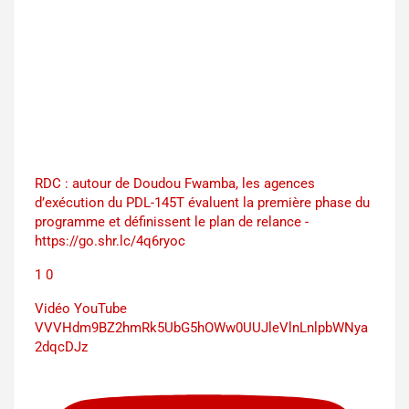
RDC : autour de Doudou Fwamba, les agences
d’exécution du PDL-145T évaluent la première phase du
programme et définissent le plan de relance -
https://go.shr.lc/4q6ryoc
1
0
Vidéo YouTube
VVVHdm9BZ2hmRk5UbG5hOWw0UUJleVlnLnlpbWNya
2dqcDJz