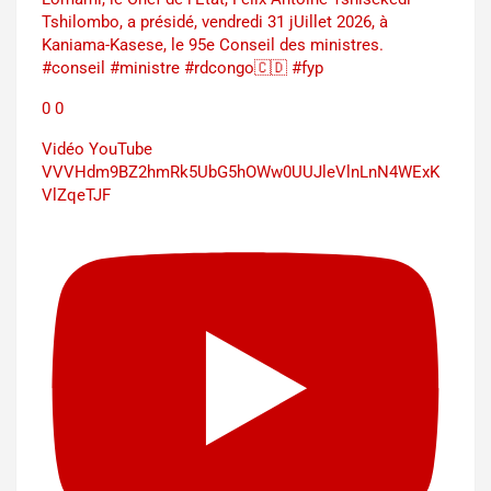
Tshilombo, a présidé, vendredi 31 jUillet 2026, à
Kaniama-Kasese, le 95e Conseil des ministres.
#conseil #ministre #rdcongo🇨🇩 #fyp
0
0
Vidéo YouTube
VVVHdm9BZ2hmRk5UbG5hOWw0UUJleVlnLnN4WExK
VlZqeTJF