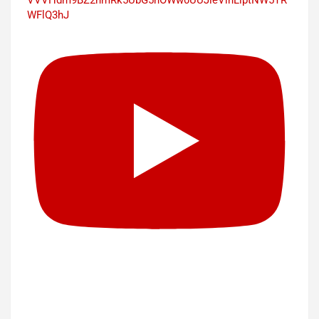
VVVHdm9BZ2hmRk5UbG5hOWw0UUJleVlnLlptNW5TR
WFlQ3hJ