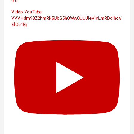
0
0
Vidéo YouTube
VVVHdm9BZ2hmRk5UbG5hOWw0UUJleVlnLmRDdlhoV
ElGc1Bj