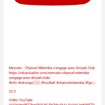
Mercato : Chancel Mbemba s'engage avec Diriyah Club
https://rdcactualite.com/mercato-chancel-mbemba-
sengage-avec-diriyah-club/
#info #rdcongo🇨🇩 #football #chancelmbemba #fypシ
22
0
Vidéo YouTube